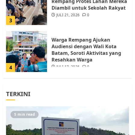
Rempang Protes Lahan Mereka
Diambil untuk Sekolah Rakyat
JULI 21, 2026
0
3
Warga Rempang Ajukan
Audiensi dengan Wali Kota
Batam, Soroti Aktivitas yang
Resahkan Warga
4
JULI 17, 2026
0
Tim Advokasi Desak BP Batam
TERKINI
Berhenti Merampas Tanah
Warga Rempang
JULI 15, 2026
0
5
5 min read