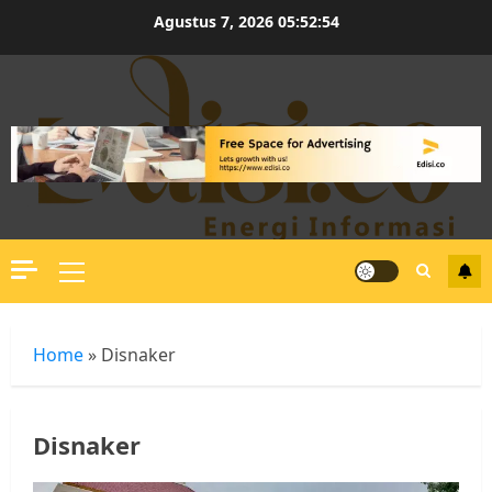
Skip
Agustus 7, 2026
05:52:55
to
content
Primary
Menu
Home
»
Disnaker
Disnaker