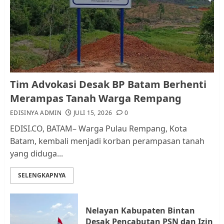
Pemko Batam Tegaskan RT dan
RW bukan Petugas Pendataan
dan Pemungutan Pajak
AGUSTUS 1, 2026
0
1
Kader Pajak jadi Penghubung
Tim Advokasi Desak BP Batam Berhenti
Pemerintah dan Masyarakat di
Merampas Tanah Warga Rempang
Lingkungan RT/RW
EDISINYA ADMIN
JULI 15, 2026
0
AGUSTUS 1, 2026
0
2
EDISI.CO, BATAM– Warga Pulau Rempang, Kota
Batam, kembali menjadi korban perampasan tanah
yang diduga...
Datangi Pemko Batam, Warga
Rempang Protes Lahan Mereka
SELENGKAPNYA
Diambil untuk Sekolah Rakyat
JULI 21, 2026
0
3
Nelayan Kabupaten Bintan
Desak Pencabutan PSN dan Izin