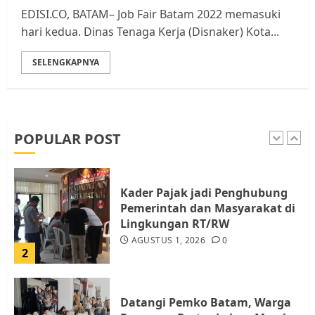
Warga Rempang
EDISI.CO, BATAM– Job Fair Batam 2022 memasuki
JULI 15, 2026
0
hari kedua. Dinas Tenaga Kerja (Disnaker) Kota...
5
SELENGKAPNYA
Pemko Batam Tegaskan RT dan
RW bukan Petugas Pendataan
dan Pemungutan Pajak
AGUSTUS 1, 2026
0
POPULAR POST
1
Kader Pajak jadi Penghubung
Pemerintah dan Masyarakat di
Lingkungan RT/RW
AGUSTUS 1, 2026
0
2
Datangi Pemko Batam, Warga