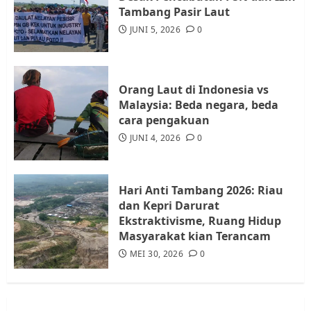
Warga Rempang Ajukan
Tambang Pasir Laut
Audiensi dengan Wali Kota
JUNI 5, 2026
0
Batam, Soroti Aktivitas yang
Resahkan Warga
4
JULI 17, 2026
0
Orang Laut di Indonesia vs
Malaysia: Beda negara, beda
cara pengakuan
Tim Advokasi Desak BP Batam
Berhenti Merampas Tanah
JUNI 4, 2026
0
Warga Rempang
JULI 15, 2026
0
5
Hari Anti Tambang 2026: Riau
dan Kepri Darurat
Ekstraktivisme, Ruang Hidup
Masyarakat kian Terancam
MEI 30, 2026
0