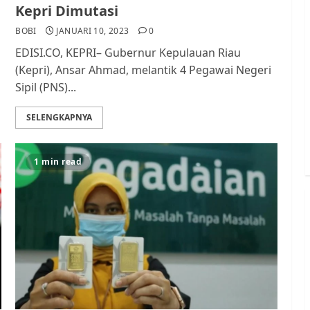
Kepri Dimutasi
BOBI
JANUARI 10, 2023
0
EDISI.CO, KEPRI– Gubernur Kepulauan Riau
(Kepri), Ansar Ahmad, melantik 4 Pegawai Negeri
Sipil (PNS)...
SELENGKAPNYA
1 min read