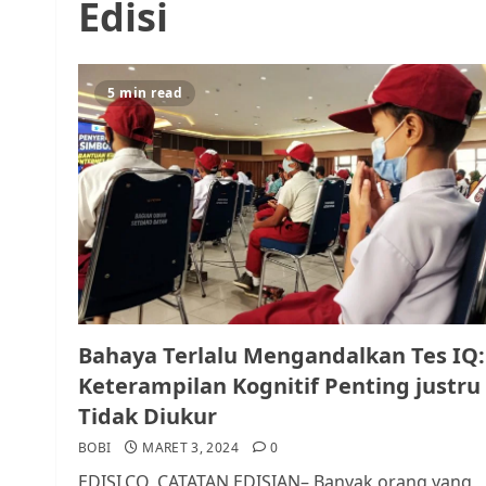
Edisi
5 min read
Bahaya Terlalu Mengandalkan Tes IQ:
Keterampilan Kognitif Penting justru
Tidak Diukur
BOBI
MARET 3, 2024
0
EDISI.CO, CATATAN EDISIAN– Banyak orang yang