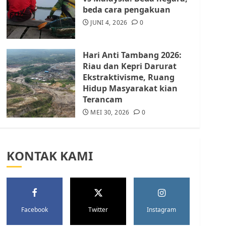
Batam Berhenti
beda cara pengakuan
Merampas Tanah Warga
Rempang
JUNI 4, 2026
0
JULI 15, 2026
0
5
Hari Anti Tambang 2026:
Riau dan Kepri Darurat
Ekstraktivisme, Ruang
Hidup Masyarakat kian
Terancam
MEI 30, 2026
0
KONTAK KAMI
Facebook
Twitter
Instagram