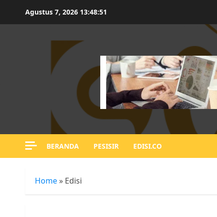
Skip
Agustus 7, 2026
13:48:52
to
content
BERANDA
PESISIR
EDISI.CO
Home
»
Edisi