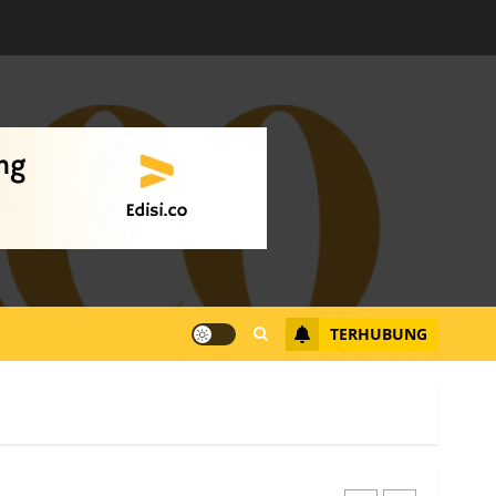
Warga Rempang Ajukan
Audiensi dengan Wali
Kota Batam, Soroti
Aktivitas yang Resahkan
Warga
4
JULI 17, 2026
0
Tim Advokasi Desak BP
Batam Berhenti
Merampas Tanah Warga
Rempang
TERHUBUNG
JULI 15, 2026
0
5
Pemko Batam Tegaskan
RT dan RW bukan Petugas
Pendataan dan
Pemungutan Pajak