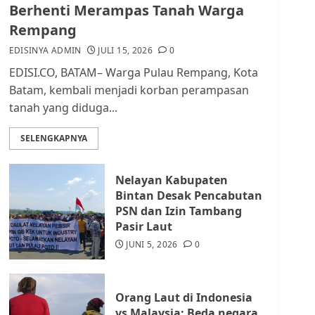
dan Masyarakat di
Berhenti Merampas Tanah Warga
Lingkungan RT/RW
Rempang
AGUSTUS 1, 2026
0
2
EDISINYA ADMIN
JULI 15, 2026
0
EDISI.CO, BATAM– Warga Pulau Rempang, Kota
Datangi Pemko Batam,
Batam, kembali menjadi korban perampasan
Warga Rempang Protes
tanah yang diduga...
Lahan Mereka Diambil
untuk Sekolah Rakyat
SELENGKAPNYA
JULI 21, 2026
0
3
Nelayan Kabupaten
Warga Rempang Ajukan
Bintan Desak Pencabutan
Audiensi dengan Wali
PSN dan Izin Tambang
Kota Batam, Soroti
Pasir Laut
Aktivitas yang Resahkan
Warga
JUNI 5, 2026
0
4
JULI 17, 2026
0
Orang Laut di Indonesia
Tim Advokasi Desak BP
vs Malaysia: Beda negara,