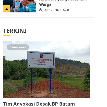
Warga
4
JULI 17, 2026
0
Tim Advokasi Desak BP
Batam Berhenti
TERKINI
Merampas Tanah Warga
Rempang
JULI 15, 2026
0
5
5 min read
Pemko Batam Tegaskan
RT dan RW bukan Petugas
Pendataan dan
Pemungutan Pajak
AGUSTUS 1, 2026
0
1
Kader Pajak jadi
Penghubung Pemerintah
Tim Advokasi Desak BP Batam