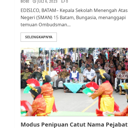
BOBI
JULI 6, 2023
0
EDISI.CO, BATAM– Kepala Sekolah Menengah Atas
Negeri (SMAN) 15 Batam, Bungasia, menanggapi
temuan Ombudsman...
SELENGKAPNYA
2 min read
Modus Penipuan Catut Nama Pejabat