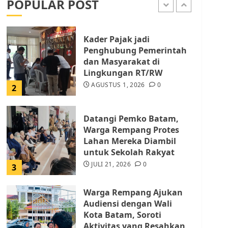
POPULAR POST
AGUSTUS 1, 2026
0
1
Kader Pajak jadi
Penghubung Pemerintah
dan Masyarakat di
Lingkungan RT/RW
AGUSTUS 1, 2026
0
2
Datangi Pemko Batam,
Warga Rempang Protes
Lahan Mereka Diambil
untuk Sekolah Rakyat
JULI 21, 2026
0
3
Warga Rempang Ajukan
Audiensi dengan Wali
Kota Batam, Soroti
Aktivitas yang Resahkan