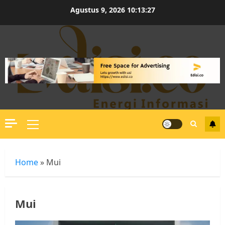
Skip
Agustus 9, 2026
10:13:28
to
content
Primary
Menu
Home
»
Mui
Mui