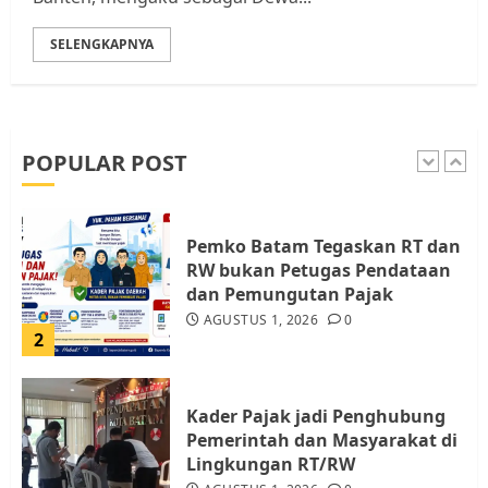
SELENGKAPNYA
Warga Pulau Rempang Serukan
Dukungan untuk Walhi Riau
dan LBH Pekanbaru
AGUSTUS 9, 2026
0
POPULAR POST
1
Pemko Batam Tegaskan RT dan
RW bukan Petugas Pendataan
dan Pemungutan Pajak
AGUSTUS 1, 2026
0
2
Kader Pajak jadi Penghubung
Pemerintah dan Masyarakat di
Lingkungan RT/RW