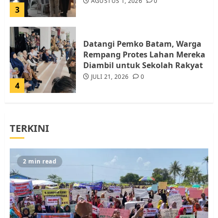
AGUSTUS 1, 2026
0
3
Datangi Pemko Batam, Warga
Rempang Protes Lahan Mereka
Diambil untuk Sekolah Rakyat
JULI 21, 2026
0
4
Warga Rempang Ajukan
TERKINI
Audiensi dengan Wali Kota
Batam, Soroti Aktivitas yang
Resahkan Warga
5
JULI 17, 2026
0
2 min read
Warga Pulau Rempang Serukan
Dukungan untuk Walhi Riau
dan LBH Pekanbaru