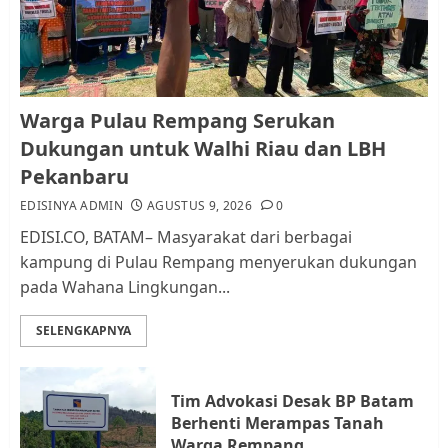
AGUSTUS 9, 2026
0
1
Pemko Batam Tegaskan RT dan
Warga Pulau Rempang Serukan
RW bukan Petugas Pendataan
Dukungan untuk Walhi Riau dan LBH
dan Pemungutan Pajak
Pekanbaru
AGUSTUS 1, 2026
0
2
EDISINYA ADMIN
AGUSTUS 9, 2026
0
EDISI.CO, BATAM– Masyarakat dari berbagai
kampung di Pulau Rempang menyerukan dukungan
Kader Pajak jadi Penghubung
pada Wahana Lingkungan...
Pemerintah dan Masyarakat di
Lingkungan RT/RW
SELENGKAPNYA
AGUSTUS 1, 2026
0
3
Tim Advokasi Desak BP Batam
Datangi Pemko Batam, Warga
Berhenti Merampas Tanah
Rempang Protes Lahan Mereka
Warga Rempang