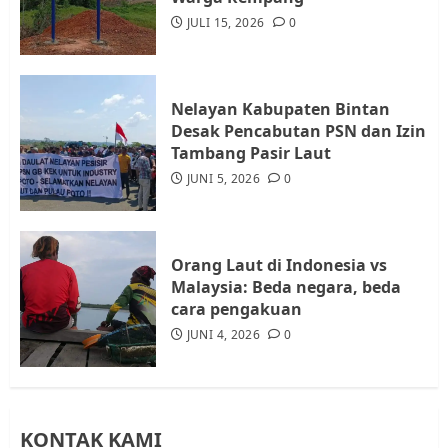
Diambil untuk Sekolah Rakyat
JULI 15, 2026
0
JULI 21, 2026
0
4
Nelayan Kabupaten Bintan
Warga Rempang Ajukan
Desak Pencabutan PSN dan Izin
Audiensi dengan Wali Kota
Tambang Pasir Laut
Batam, Soroti Aktivitas yang
JUNI 5, 2026
0
Resahkan Warga
5
JULI 17, 2026
0
Orang Laut di Indonesia vs
Malaysia: Beda negara, beda
cara pengakuan
JUNI 4, 2026
0
KONTAK KAMI