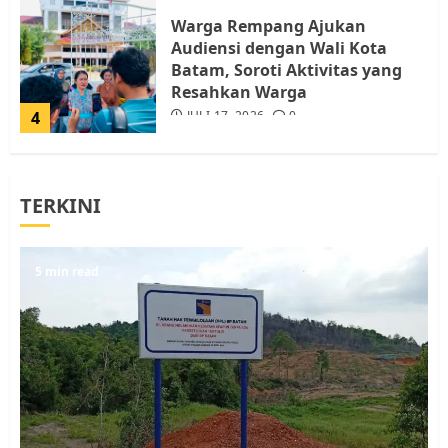
Warga Rempang Ajukan
Audiensi dengan Wali Kota
Batam, Soroti Aktivitas yang
Resahkan Warga
4
JULI 17, 2026
0
Tim Advokasi Desak BP Batam
TERKINI
Berhenti Merampas Tanah
Warga Rempang
JULI 15, 2026
0
5
5 min read
Pemko Batam Tegaskan RT dan
RW bukan Petugas Pendataan
dan Pemungutan Pajak
AGUSTUS 1, 2026
0
1