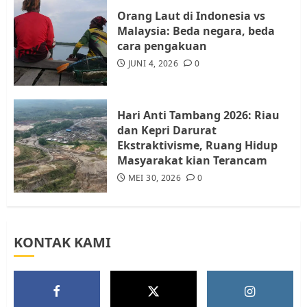
4
Orang Laut di Indonesia vs
Malaysia: Beda negara, beda
cara pengakuan
Tim Advokasi Desak BP Batam
Berhenti Merampas Tanah
JUNI 4, 2026
0
Warga Rempang
JULI 15, 2026
0
5
Hari Anti Tambang 2026: Riau
dan Kepri Darurat
Ekstraktivisme, Ruang Hidup
Masyarakat kian Terancam
MEI 30, 2026
0
KONTAK KAMI