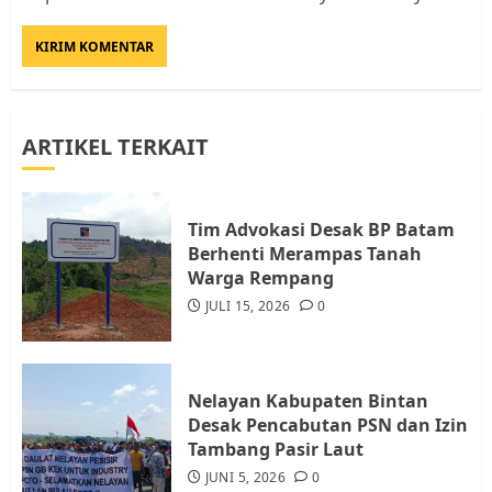
Rempang Protes Lahan Mereka
Diambil untuk Sekolah Rakyat
JULI 21, 2026
0
3
ARTIKEL TERKAIT
Warga Rempang Ajukan
Audiensi dengan Wali Kota
Batam, Soroti Aktivitas yang
Resahkan Warga
Tim Advokasi Desak BP Batam
Berhenti Merampas Tanah
4
JULI 17, 2026
0
Warga Rempang
JULI 15, 2026
0
Tim Advokasi Desak BP Batam
Berhenti Merampas Tanah
Warga Rempang
Nelayan Kabupaten Bintan
JULI 15, 2026
0
Desak Pencabutan PSN dan Izin
5
Tambang Pasir Laut
JUNI 5, 2026
0