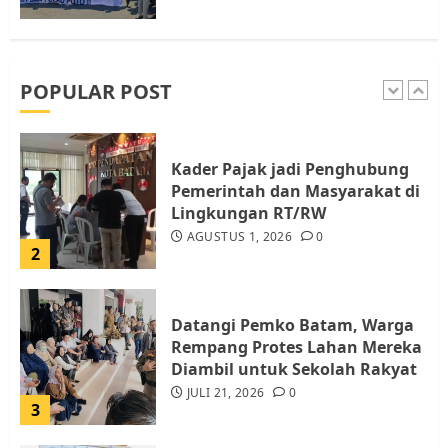
Pemko Batam Tegaskan RT dan
RW bukan Petugas Pendataan
dan Pemungutan Pajak
AGUSTUS 1, 2026
0
POPULAR POST
1
Kader Pajak jadi Penghubung
Pemerintah dan Masyarakat di
Lingkungan RT/RW
AGUSTUS 1, 2026
0
2
Datangi Pemko Batam, Warga
Rempang Protes Lahan Mereka
Diambil untuk Sekolah Rakyat
JULI 21, 2026
0
3