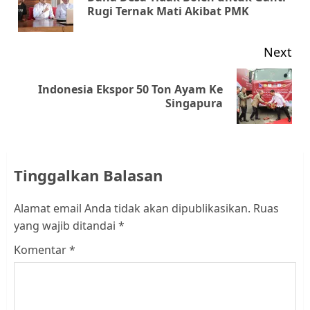
Rugi Ternak Mati Akibat PMK
pos
Next
Indonesia Ekspor 50 Ton Ayam Ke
Next
Singapura
post:
Tinggalkan Balasan
Alamat email Anda tidak akan dipublikasikan.
Ruas
yang wajib ditandai
*
Komentar
*