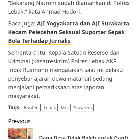
“Sekarang Natrom sudah diamankan di Polres
Lebak,” kata Ahmad Hudori.
Baca juga:
AJI Yogyakarta dan AJI Surakarta
Kecam Pelecehan Seksual Suporter Sepak
Bola Terhadap Jurnalis
Sementara itu, Kepala Satuan Reserse dan
Kriminal (Kasatreskrim) Polres Lebak AKP
Indik Rusmono mengatakan saat ini pelaku
penyebar ajaran dewa matahari sedang
menjalani pemeriksaan atas laporan
masyarakat.
Tags:
Banten
Lebak
Mui
Sawarna
Post
Previous
navigation
Dana Desa Tidak Boleh untuk Ganti
Pr