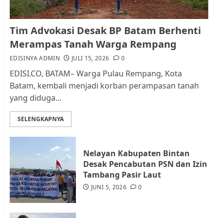
Kader Pajak jadi Penghubung
Tim Advokasi Desak BP Batam Berhenti
Pemerintah dan Masyarakat di
Merampas Tanah Warga Rempang
Lingkungan RT/RW
EDISINYA ADMIN
JULI 15, 2026
0
AGUSTUS 1, 2026
0
2
EDISI.CO, BATAM– Warga Pulau Rempang, Kota
Batam, kembali menjadi korban perampasan tanah
yang diduga...
Datangi Pemko Batam, Warga
Rempang Protes Lahan Mereka
SELENGKAPNYA
Diambil untuk Sekolah Rakyat
JULI 21, 2026
0
3
Nelayan Kabupaten Bintan
Desak Pencabutan PSN dan Izin
Warga Rempang Ajukan
Tambang Pasir Laut
Audiensi dengan Wali Kota
JUNI 5, 2026
0
Batam, Soroti Aktivitas yang
Resahkan Warga
JULI 17, 2026
0