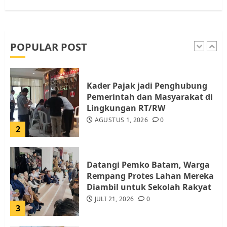
Pemko Batam Tegaskan RT dan
RW bukan Petugas Pendataan
dan Pemungutan Pajak
AGUSTUS 1, 2026
0
POPULAR POST
1
Kader Pajak jadi Penghubung
Pemerintah dan Masyarakat di
Lingkungan RT/RW
AGUSTUS 1, 2026
0
2
Datangi Pemko Batam, Warga
Rempang Protes Lahan Mereka
Diambil untuk Sekolah Rakyat
JULI 21, 2026
0
3