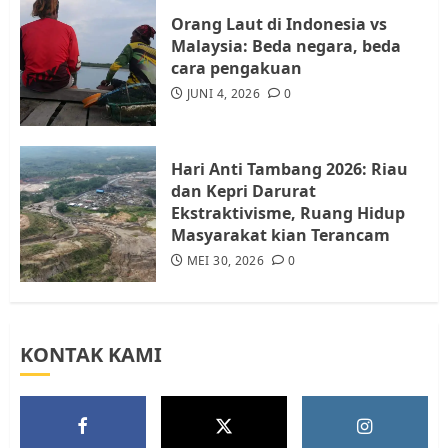
4
JULI 17, 2026
0
Orang Laut di Indonesia vs
Malaysia: Beda negara, beda
cara pengakuan
Tim Advokasi Desak BP Batam
Berhenti Merampas Tanah
JUNI 4, 2026
0
Warga Rempang
JULI 15, 2026
0
5
Hari Anti Tambang 2026: Riau
dan Kepri Darurat
Ekstraktivisme, Ruang Hidup
Masyarakat kian Terancam
MEI 30, 2026
0
KONTAK KAMI