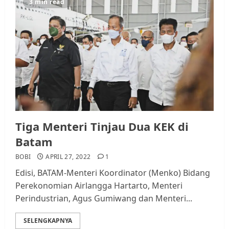
3 min read
Rempang Protes Lahan Mereka
Diambil untuk Sekolah Rakyat
JULI 21, 2026
0
3
Warga Rempang Ajukan
Audiensi dengan Wali Kota
Batam, Soroti Aktivitas yang
Resahkan Warga
4
JULI 17, 2026
0
Tiga Menteri Tinjau Dua KEK di
Batam
Tim Advokasi Desak BP Batam
BOBI
APRIL 27, 2022
1
Berhenti Merampas Tanah
Edisi, BATAM-Menteri Koordinator (Menko) Bidang
Warga Rempang
Perekonomian Airlangga Hartarto, Menteri
JULI 15, 2026
0
Perindustrian, Agus Gumiwang dan Menteri...
5
SELENGKAPNYA