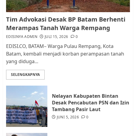
Kader Pajak jadi Penghubung
Tim Advokasi Desak BP Batam Berhenti
Pemerintah dan Masyarakat di
Merampas Tanah Warga Rempang
Lingkungan RT/RW
EDISINYA ADMIN
JULI 15, 2026
0
AGUSTUS 1, 2026
0
2
EDISI.CO, BATAM– Warga Pulau Rempang, Kota
Batam, kembali menjadi korban perampasan tanah
yang diduga...
Datangi Pemko Batam, Warga
Rempang Protes Lahan Mereka
SELENGKAPNYA
Diambil untuk Sekolah Rakyat
JULI 21, 2026
0
3
Nelayan Kabupaten Bintan
Desak Pencabutan PSN dan Izin
Warga Rempang Ajukan
Tambang Pasir Laut
Audiensi dengan Wali Kota
JUNI 5, 2026
0
Batam, Soroti Aktivitas yang
Resahkan Warga