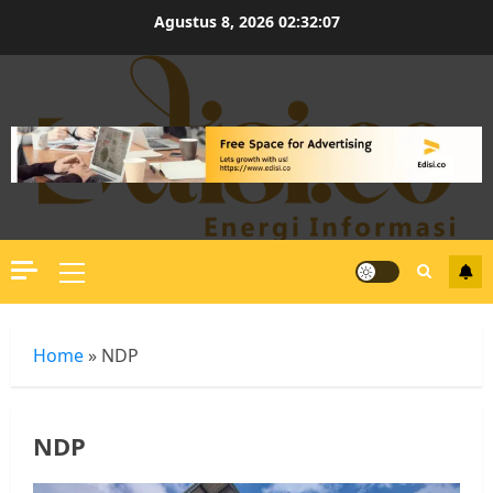
Skip
Agustus 8, 2026
02:32:08
to
content
Primary
Menu
Home
»
NDP
NDP