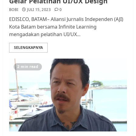
Gelar Pelatihan UI/UX Design
BOBI
JULI 15, 2023
0
EDISI.CO, BATAM– Aliansi Jurnalis Independen (AJI)
Kota Batam bersama Infinite Learning
mengadakan pelatihan UI/UX...
SELENGKAPNYA
2 min read