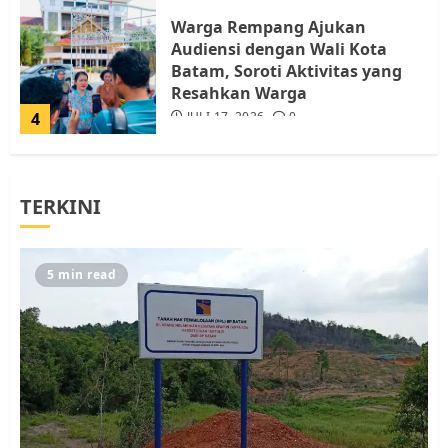
Warga Rempang Ajukan
Audiensi dengan Wali Kota
Batam, Soroti Aktivitas yang
Resahkan Warga
4
JULI 17, 2026
0
Tim Advokasi Desak BP Batam
TERKINI
Berhenti Merampas Tanah
Warga Rempang
JULI 15, 2026
0
5
5 min read
Pemko Batam Tegaskan RT dan
RW bukan Petugas Pendataan
dan Pemungutan Pajak
AGUSTUS 1, 2026
0
1