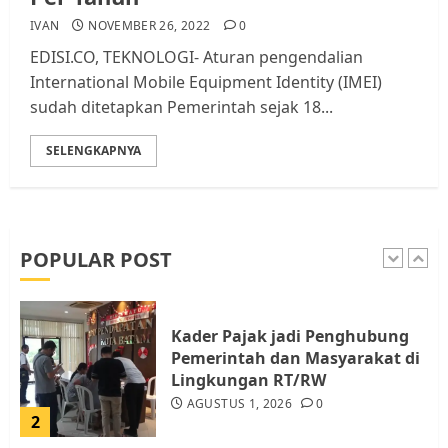
Tim Advokasi Desak BP Batam
IVAN
NOVEMBER 26, 2022
0
Berhenti Merampas Tanah
EDISI.CO, TEKNOLOGI- Aturan pengendalian
Warga Rempang
International Mobile Equipment Identity (IMEI)
JULI 15, 2026
0
sudah ditetapkan Pemerintah sejak 18...
5
SELENGKAPNYA
Pemko Batam Tegaskan RT dan
RW bukan Petugas Pendataan
dan Pemungutan Pajak
AGUSTUS 1, 2026
0
POPULAR POST
1
Kader Pajak jadi Penghubung
Pemerintah dan Masyarakat di
Lingkungan RT/RW
AGUSTUS 1, 2026
0
2