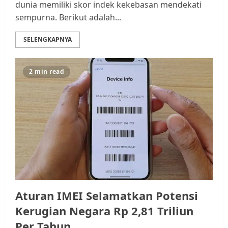
dunia memiliki skor indek kekebasan mendekati
sempurna. Berikut adalah...
SELENGKAPNYA
2 min read
Datangi Pemko Batam, Warga
Rempang Protes Lahan Mereka
Diambil untuk Sekolah Rakyat
JULI 21, 2026
0
3
Warga Rempang Ajukan
Audiensi dengan Wali Kota
Batam, Soroti Aktivitas yang
Resahkan Warga
Aturan IMEI Selamatkan Potensi
4
JULI 17, 2026
0
Kerugian Negara Rp 2,81 Triliun
Per Tahun