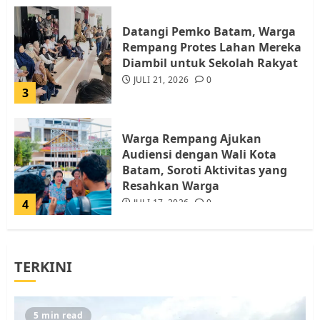
Datangi Pemko Batam, Warga
Rempang Protes Lahan Mereka
Diambil untuk Sekolah Rakyat
JULI 21, 2026
0
3
Warga Rempang Ajukan
Audiensi dengan Wali Kota
Batam, Soroti Aktivitas yang
Resahkan Warga
4
JULI 17, 2026
0
Tim Advokasi Desak BP Batam
TERKINI
Berhenti Merampas Tanah
Warga Rempang
JULI 15, 2026
0
5
5 min read