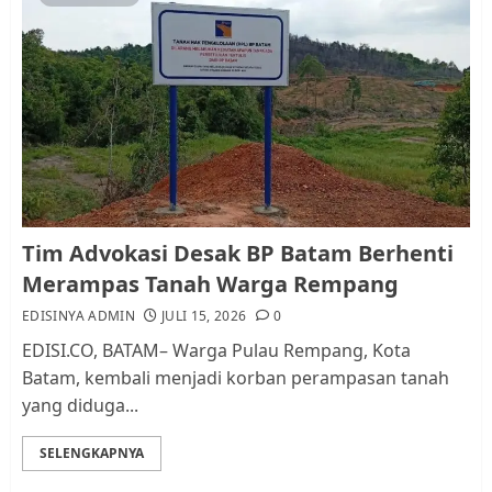
Pemko Batam Tegaskan RT dan
RW bukan Petugas Pendataan
dan Pemungutan Pajak
AGUSTUS 1, 2026
0
1
Kader Pajak jadi Penghubung
Tim Advokasi Desak BP Batam Berhenti
Pemerintah dan Masyarakat di
Merampas Tanah Warga Rempang
Lingkungan RT/RW
EDISINYA ADMIN
JULI 15, 2026
0
AGUSTUS 1, 2026
0
2
EDISI.CO, BATAM– Warga Pulau Rempang, Kota
Batam, kembali menjadi korban perampasan tanah
yang diduga...
Datangi Pemko Batam, Warga
Rempang Protes Lahan Mereka
SELENGKAPNYA
Diambil untuk Sekolah Rakyat
JULI 21, 2026
0