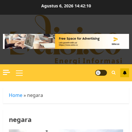
Skip
Agustus 6, 2026
14:42:11
to
content
Primary
Menu
Home
»
negara
negara