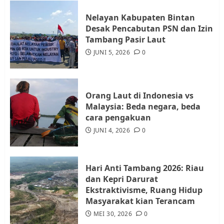
3
Nelayan Kabupaten Bintan
Desak Pencabutan PSN dan Izin
Warga Rempang Ajukan
Tambang Pasir Laut
Audiensi dengan Wali Kota
JUNI 5, 2026
0
Batam, Soroti Aktivitas yang
Resahkan Warga
4
JULI 17, 2026
0
Orang Laut di Indonesia vs
Malaysia: Beda negara, beda
cara pengakuan
Tim Advokasi Desak BP Batam
Berhenti Merampas Tanah
JUNI 4, 2026
0
Warga Rempang
JULI 15, 2026
0
5
Hari Anti Tambang 2026: Riau
dan Kepri Darurat
Ekstraktivisme, Ruang Hidup
Masyarakat kian Terancam
MEI 30, 2026
0