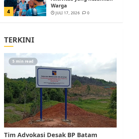
Warga
4
JULI 17, 2026
0
Tim Advokasi Desak BP
Batam Berhenti
TERKINI
Merampas Tanah Warga
Rempang
JULI 15, 2026
0
5
5 min read
Pemko Batam Tegaskan
RT dan RW bukan Petugas
Pendataan dan
Pemungutan Pajak
AGUSTUS 1, 2026
0
1
Kader Pajak jadi
Penghubung Pemerintah
Tim Advokasi Desak BP Batam