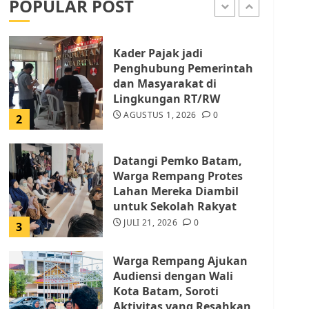
POPULAR POST
AGUSTUS 1, 2026
0
1
Kader Pajak jadi
Penghubung Pemerintah
dan Masyarakat di
Lingkungan RT/RW
AGUSTUS 1, 2026
0
2
Datangi Pemko Batam,
Warga Rempang Protes
Lahan Mereka Diambil
untuk Sekolah Rakyat
JULI 21, 2026
0
3
Warga Rempang Ajukan
Audiensi dengan Wali
Kota Batam, Soroti
Aktivitas yang Resahkan