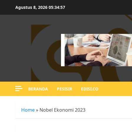
Skip
Agustus 8, 2026
05:34:58
to
content
BERANDA
PESISIR
EDISI.CO
Home
»
Nobel Ekonomi 2023