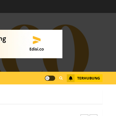
Warga Rempang Ajukan
Audiensi dengan Wali
Kota Batam, Soroti
Aktivitas yang Resahkan
Warga
4
JULI 17, 2026
0
Tim Advokasi Desak BP
Batam Berhenti
Merampas Tanah Warga
Rempang
TERHUBUNG
JULI 15, 2026
0
5
Pemko Batam Tegaskan
RT dan RW bukan Petugas
Pendataan dan
Pemungutan Pajak