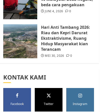
Batam Berhenti
beda cara pengakuan
Merampas Tanah Warga
Rempang
JUNI 4, 2026
0
JULI 15, 2026
0
5
Hari Anti Tambang 2026:
Riau dan Kepri Darurat
Ekstraktivisme, Ruang
Hidup Masyarakat kian
Terancam
MEI 30, 2026
0
KONTAK KAMI
Facebook
Twitter
Instagram