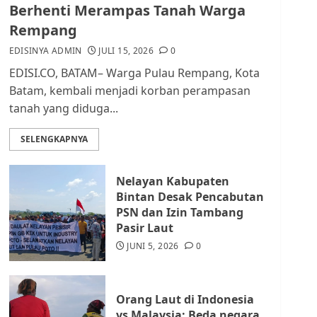
dan Masyarakat di
Berhenti Merampas Tanah Warga
Lingkungan RT/RW
Rempang
AGUSTUS 1, 2026
0
2
EDISINYA ADMIN
JULI 15, 2026
0
EDISI.CO, BATAM– Warga Pulau Rempang, Kota
Datangi Pemko Batam,
Batam, kembali menjadi korban perampasan
Warga Rempang Protes
tanah yang diduga...
Lahan Mereka Diambil
untuk Sekolah Rakyat
SELENGKAPNYA
JULI 21, 2026
0
3
Nelayan Kabupaten
Warga Rempang Ajukan
Bintan Desak Pencabutan
Audiensi dengan Wali
PSN dan Izin Tambang
Kota Batam, Soroti
Pasir Laut
Aktivitas yang Resahkan
Warga
JUNI 5, 2026
0
4
JULI 17, 2026
0
Orang Laut di Indonesia
Tim Advokasi Desak BP
vs Malaysia: Beda negara,