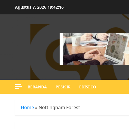
Skip
Agustus 7, 2026
19:42:17
to
content
BERANDA
PESISIR
EDISI.CO
Home
»
Nottingham Forest