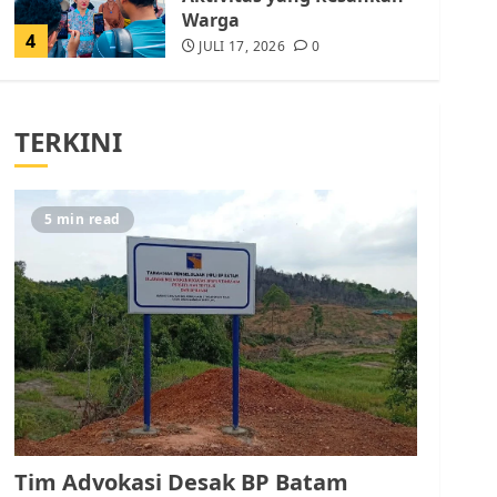
Warga
4
JULI 17, 2026
0
Tim Advokasi Desak BP
Batam Berhenti
TERKINI
Merampas Tanah Warga
Rempang
JULI 15, 2026
0
5
5 min read
Pemko Batam Tegaskan
RT dan RW bukan Petugas
Pendataan dan
Pemungutan Pajak
AGUSTUS 1, 2026
0
1
Kader Pajak jadi
Penghubung Pemerintah
Tim Advokasi Desak BP Batam