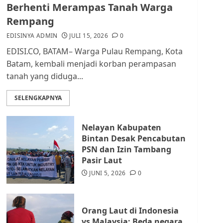
dan Masyarakat di
Berhenti Merampas Tanah Warga
Lingkungan RT/RW
Rempang
AGUSTUS 1, 2026
0
2
EDISINYA ADMIN
JULI 15, 2026
0
EDISI.CO, BATAM– Warga Pulau Rempang, Kota
Datangi Pemko Batam,
Batam, kembali menjadi korban perampasan
Warga Rempang Protes
tanah yang diduga...
Lahan Mereka Diambil
untuk Sekolah Rakyat
SELENGKAPNYA
JULI 21, 2026
0
3
Nelayan Kabupaten
Warga Rempang Ajukan
Bintan Desak Pencabutan
Audiensi dengan Wali
PSN dan Izin Tambang
Kota Batam, Soroti
Pasir Laut
Aktivitas yang Resahkan
Warga
JUNI 5, 2026
0
4
JULI 17, 2026
0
Orang Laut di Indonesia
Tim Advokasi Desak BP
vs Malaysia: Beda negara,