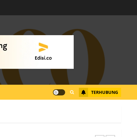
Warga Rempang Ajukan
Audiensi dengan Wali
Kota Batam, Soroti
Aktivitas yang Resahkan
Warga
4
JULI 17, 2026
0
Tim Advokasi Desak BP
Batam Berhenti
Merampas Tanah Warga
Rempang
TERHUBUNG
JULI 15, 2026
0
5
Pemko Batam Tegaskan
RT dan RW bukan Petugas
Pendataan dan
Pemungutan Pajak