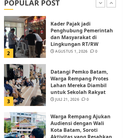
POPULAR POST
AGUSTUS 1, 2026
0
1
Kader Pajak jadi
Penghubung Pemerintah
dan Masyarakat di
Lingkungan RT/RW
AGUSTUS 1, 2026
0
2
Datangi Pemko Batam,
Warga Rempang Protes
Lahan Mereka Diambil
untuk Sekolah Rakyat
JULI 21, 2026
0
3
Warga Rempang Ajukan
Audiensi dengan Wali
Kota Batam, Soroti
Aktivitas yang Resahkan