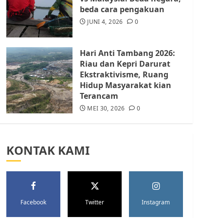
Batam Berhenti
beda cara pengakuan
Merampas Tanah Warga
Rempang
JUNI 4, 2026
0
JULI 15, 2026
0
5
Hari Anti Tambang 2026:
Riau dan Kepri Darurat
Ekstraktivisme, Ruang
Hidup Masyarakat kian
Terancam
MEI 30, 2026
0
KONTAK KAMI
Facebook
Twitter
Instagram