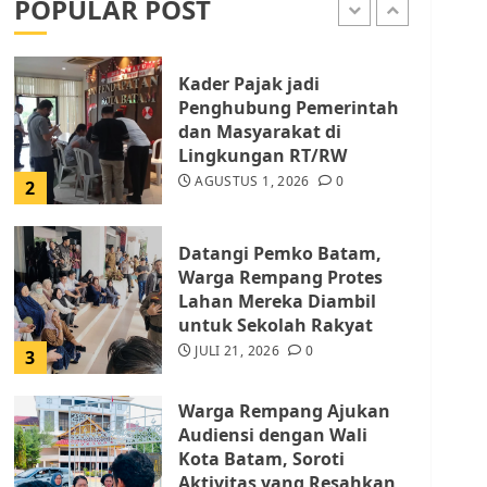
POPULAR POST
AGUSTUS 1, 2026
0
1
Kader Pajak jadi
Penghubung Pemerintah
dan Masyarakat di
Lingkungan RT/RW
AGUSTUS 1, 2026
0
2
Datangi Pemko Batam,
Warga Rempang Protes
Lahan Mereka Diambil
untuk Sekolah Rakyat
JULI 21, 2026
0
3
Warga Rempang Ajukan
Audiensi dengan Wali
Kota Batam, Soroti
Aktivitas yang Resahkan