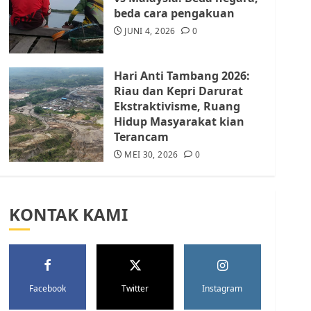
Batam Berhenti
beda cara pengakuan
Merampas Tanah Warga
Rempang
JUNI 4, 2026
0
JULI 15, 2026
0
5
Hari Anti Tambang 2026:
Riau dan Kepri Darurat
Ekstraktivisme, Ruang
Hidup Masyarakat kian
Terancam
MEI 30, 2026
0
KONTAK KAMI
Facebook
Twitter
Instagram