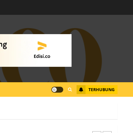
Warga Rempang Ajukan
Audiensi dengan Wali
Kota Batam, Soroti
Aktivitas yang Resahkan
Warga
4
JULI 17, 2026
0
Tim Advokasi Desak BP
Batam Berhenti
Merampas Tanah Warga
Rempang
TERHUBUNG
JULI 15, 2026
0
5
Pemko Batam Tegaskan
RT dan RW bukan Petugas
Pendataan dan
Pemungutan Pajak