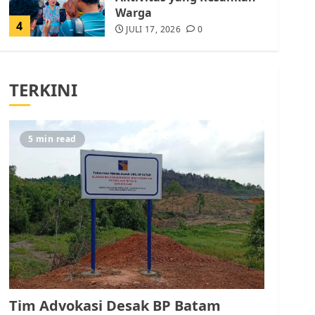
Warga
4
JULI 17, 2026
0
Tim Advokasi Desak BP
Batam Berhenti
TERKINI
Merampas Tanah Warga
Rempang
JULI 15, 2026
0
5
5 min read
Pemko Batam Tegaskan
RT dan RW bukan Petugas
Pendataan dan
Pemungutan Pajak
AGUSTUS 1, 2026
0
1
Kader Pajak jadi
Penghubung Pemerintah
Tim Advokasi Desak BP Batam