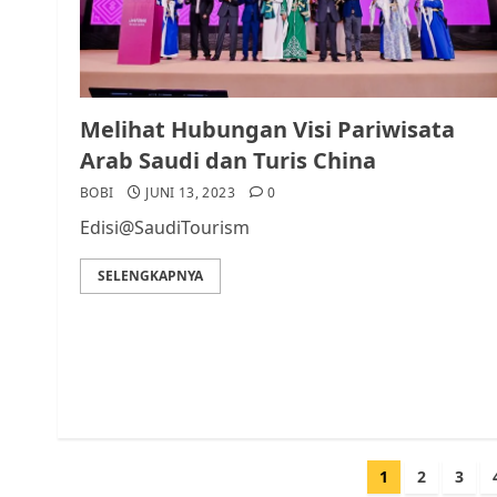
Melihat Hubungan Visi Pariwisata
Arab Saudi dan Turis China
BOBI
JUNI 13, 2023
0
Edisi@SaudiTourism
SELENGKAPNYA
Paginasi
1
2
3