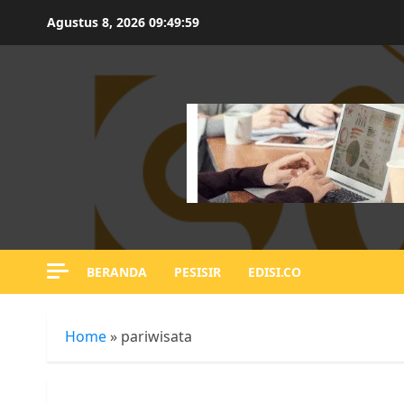
Skip
Agustus 8, 2026
09:50:01
to
content
BERANDA
PESISIR
EDISI.CO
Home
»
pariwisata