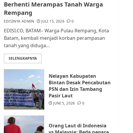
dan Masyarakat di
Berhenti Merampas Tanah Warga
Lingkungan RT/RW
Rempang
AGUSTUS 1, 2026
0
2
EDISINYA ADMIN
JULI 15, 2026
0
EDISI.CO, BATAM– Warga Pulau Rempang, Kota
Datangi Pemko Batam,
Batam, kembali menjadi korban perampasan
Warga Rempang Protes
tanah yang diduga...
Lahan Mereka Diambil
untuk Sekolah Rakyat
SELENGKAPNYA
JULI 21, 2026
0
3
Nelayan Kabupaten
Warga Rempang Ajukan
Bintan Desak Pencabutan
Audiensi dengan Wali
PSN dan Izin Tambang
Kota Batam, Soroti
Pasir Laut
Aktivitas yang Resahkan
Warga
JUNI 5, 2026
0
4
JULI 17, 2026
0
Orang Laut di Indonesia
Tim Advokasi Desak BP
vs Malaysia: Beda negara,