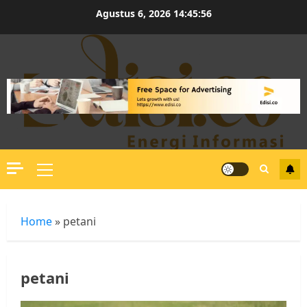
Skip
Agustus 6, 2026
14:45:57
to
content
Primary
Menu
Home
»
petani
petani