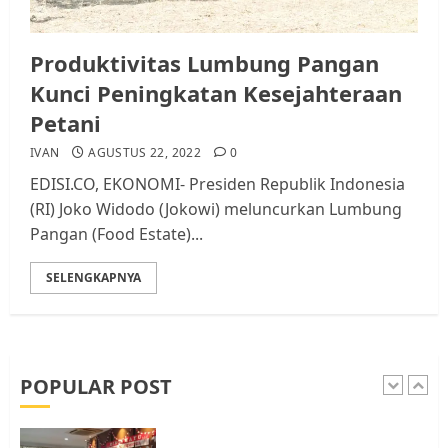
Audiensi dengan Wali Kota
Batam, Soroti Aktivitas yang
Resahkan Warga
Produktivitas Lumbung Pangan
4
JULI 17, 2026
0
Kunci Peningkatan Kesejahteraan
Petani
Tim Advokasi Desak BP Batam
IVAN
AGUSTUS 22, 2022
0
Berhenti Merampas Tanah
EDISI.CO, EKONOMI- Presiden Republik Indonesia
Warga Rempang
(RI) Joko Widodo (Jokowi) meluncurkan Lumbung
JULI 15, 2026
0
Pangan (Food Estate)...
5
SELENGKAPNYA
Pemko Batam Tegaskan RT dan
RW bukan Petugas Pendataan
dan Pemungutan Pajak
AGUSTUS 1, 2026
0
POPULAR POST
1