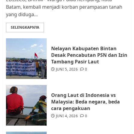
Batam, kembali menjadi korban perampasan tanah
yang diduga...
Datangi Pemko Batam, Warga
Rempang Protes Lahan Mereka
SELENGKAPNYA
Diambil untuk Sekolah Rakyat
JULI 21, 2026
0
3
Nelayan Kabupaten Bintan
Desak Pencabutan PSN dan Izin
Warga Rempang Ajukan
Tambang Pasir Laut
Audiensi dengan Wali Kota
JUNI 5, 2026
0
Batam, Soroti Aktivitas yang
Resahkan Warga
4
JULI 17, 2026
0
Orang Laut di Indonesia vs
Malaysia: Beda negara, beda
cara pengakuan
Tim Advokasi Desak BP Batam
Berhenti Merampas Tanah
JUNI 4, 2026
0
Warga Rempang
JULI 15, 2026
0