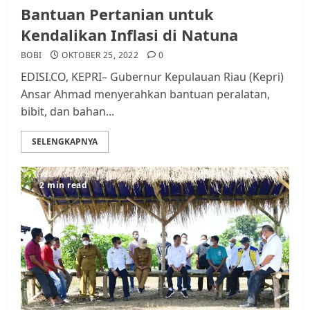
Bantuan Pertanian untuk
Kendalikan Inflasi di Natuna
BOBI
OKTOBER 25, 2022
0
EDISI.CO, KEPRI– Gubernur Kepulauan Riau (Kepri)
Ansar Ahmad menyerahkan bantuan peralatan,
bibit, dan bahan...
SELENGKAPNYA
2 min read
Datangi Pemko Batam, Warga
Rempang Protes Lahan Mereka
Diambil untuk Sekolah Rakyat
JULI 21, 2026
0
3
Warga Rempang Ajukan