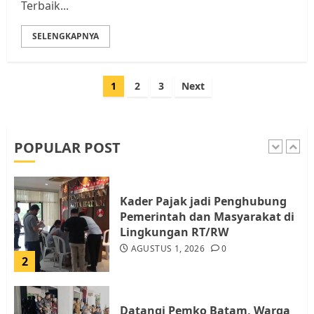
Terbaik...
Warga Rempang
JULI 15, 2026
0
SELENGKAPNYA
5
Paginasi
1
2
3
Next
Pemko Batam Tegaskan RT dan
pos
RW bukan Petugas Pendataan
dan Pemungutan Pajak
AGUSTUS 1, 2026
0
POPULAR POST
1
Kader Pajak jadi Penghubung
Pemerintah dan Masyarakat di
Lingkungan RT/RW
AGUSTUS 1, 2026
0
2
Datangi Pemko Batam, Warga