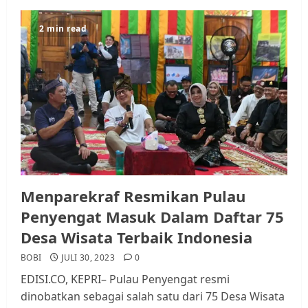
2 min read
Datangi Pemko Batam, Warga
Rempang Protes Lahan Mereka
Diambil untuk Sekolah Rakyat
JULI 21, 2026
0
3
Warga Rempang Ajukan
Menparekraf Resmikan Pulau
Audiensi dengan Wali Kota
Batam, Soroti Aktivitas yang
Penyengat Masuk Dalam Daftar 75
Resahkan Warga
Desa Wisata Terbaik Indonesia
4
JULI 17, 2026
0
BOBI
JULI 30, 2023
0
EDISI.CO, KEPRI– Pulau Penyengat resmi
Tim Advokasi Desak BP Batam
dinobatkan sebagai salah satu dari 75 Desa Wisata
Berhenti Merampas Tanah