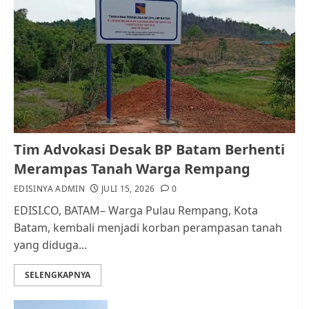
Pemko Batam Tegaskan RT dan
RW bukan Petugas Pendataan
dan Pemungutan Pajak
AGUSTUS 1, 2026
0
1
Kader Pajak jadi Penghubung
Tim Advokasi Desak BP Batam Berhenti
Pemerintah dan Masyarakat di
Merampas Tanah Warga Rempang
Lingkungan RT/RW
EDISINYA ADMIN
JULI 15, 2026
0
AGUSTUS 1, 2026
0
2
EDISI.CO, BATAM– Warga Pulau Rempang, Kota
Batam, kembali menjadi korban perampasan tanah
yang diduga...
Datangi Pemko Batam, Warga
Rempang Protes Lahan Mereka
SELENGKAPNYA
Diambil untuk Sekolah Rakyat
JULI 21, 2026
0
3