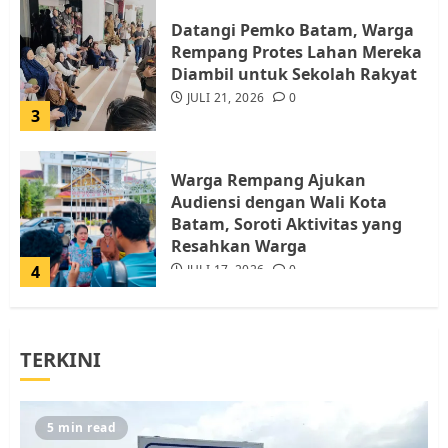
Datangi Pemko Batam, Warga
Rempang Protes Lahan Mereka
Diambil untuk Sekolah Rakyat
JULI 21, 2026
0
3
Warga Rempang Ajukan
Audiensi dengan Wali Kota
Batam, Soroti Aktivitas yang
Resahkan Warga
4
JULI 17, 2026
0
Tim Advokasi Desak BP Batam
TERKINI
Berhenti Merampas Tanah
Warga Rempang
JULI 15, 2026
0
5
5 min read