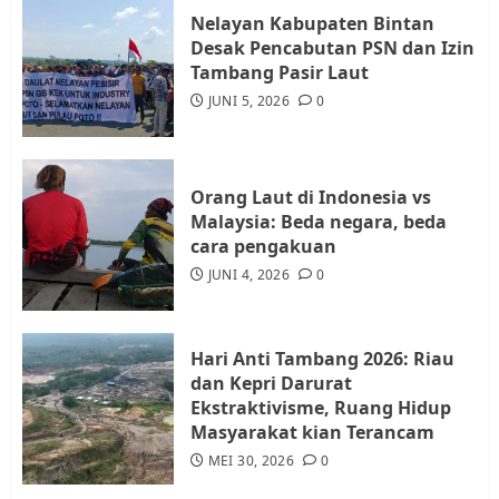
Nelayan Kabupaten Bintan
Desak Pencabutan PSN dan Izin
Warga Rempang Ajukan
Tambang Pasir Laut
Audiensi dengan Wali Kota
JUNI 5, 2026
0
Batam, Soroti Aktivitas yang
Resahkan Warga
4
JULI 17, 2026
0
Orang Laut di Indonesia vs
Malaysia: Beda negara, beda
cara pengakuan
Tim Advokasi Desak BP Batam
Berhenti Merampas Tanah
JUNI 4, 2026
0
Warga Rempang
JULI 15, 2026
0
5
Hari Anti Tambang 2026: Riau
dan Kepri Darurat
Ekstraktivisme, Ruang Hidup
Masyarakat kian Terancam
MEI 30, 2026
0