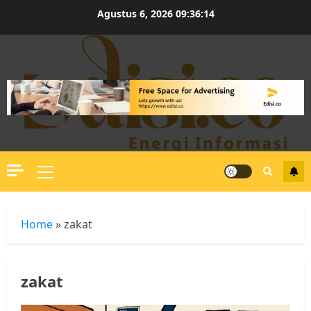
Skip
Agustus 6, 2026
09:36:15
to
content
Primary
Menu
Home
»
zakat
zakat