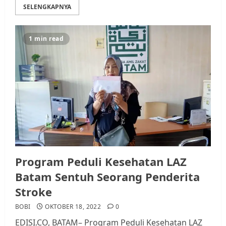
SELENGKAPNYA
1 min read
Datangi Pemko Batam, Warga
Rempang Protes Lahan Mereka
Diambil untuk Sekolah Rakyat
JULI 21, 2026
0
3
Warga Rempang Ajukan
Program Peduli Kesehatan LAZ
Audiensi dengan Wali Kota
Batam, Soroti Aktivitas yang
Batam Sentuh Seorang Penderita
Resahkan Warga
Stroke
4
JULI 17, 2026
0
BOBI
OKTOBER 18, 2022
0
EDISI.CO, BATAM– Program Peduli Kesehatan LAZ