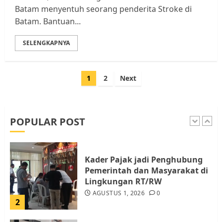
Tim Advokasi Desak BP Batam
Batam menyentuh seorang penderita Stroke di
Berhenti Merampas Tanah
Batam. Bantuan...
Warga Rempang
JULI 15, 2026
0
SELENGKAPNYA
5
Paginasi
1
2
Next
Pemko Batam Tegaskan RT dan
pos
RW bukan Petugas Pendataan
dan Pemungutan Pajak
AGUSTUS 1, 2026
0
POPULAR POST
1
Kader Pajak jadi Penghubung
Pemerintah dan Masyarakat di
Lingkungan RT/RW
AGUSTUS 1, 2026
0
2