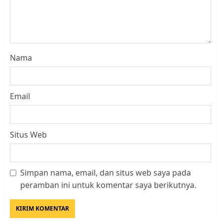
Nama
Email
Situs Web
Simpan nama, email, dan situs web saya pada
Datangi Pemko Batam, Warga
peramban ini untuk komentar saya berikutnya.
Rempang Protes Lahan Mereka
Diambil untuk Sekolah Rakyat
JULI 21, 2026
0