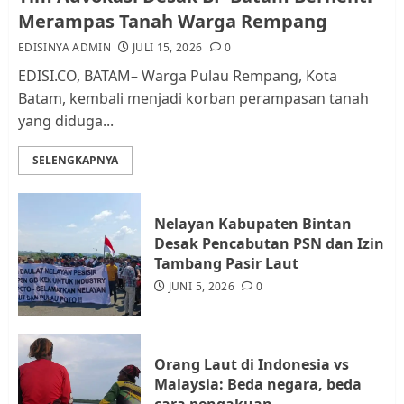
Pemerintah dan Masyarakat di
Merampas Tanah Warga Rempang
Lingkungan RT/RW
EDISINYA ADMIN
JULI 15, 2026
0
AGUSTUS 1, 2026
0
2
EDISI.CO, BATAM– Warga Pulau Rempang, Kota
Batam, kembali menjadi korban perampasan tanah
yang diduga...
Datangi Pemko Batam, Warga
Rempang Protes Lahan Mereka
SELENGKAPNYA
Diambil untuk Sekolah Rakyat
JULI 21, 2026
0
3
Nelayan Kabupaten Bintan
Desak Pencabutan PSN dan Izin
Warga Rempang Ajukan
Tambang Pasir Laut
Audiensi dengan Wali Kota
JUNI 5, 2026
0
Batam, Soroti Aktivitas yang
Resahkan Warga
4
JULI 17, 2026
0
Orang Laut di Indonesia vs
Malaysia: Beda negara, beda
cara pengakuan