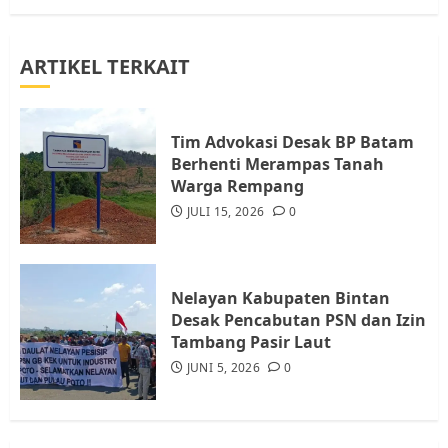
3
ARTIKEL TERKAIT
Warga Rempang Ajukan
Audiensi dengan Wali Kota
Batam, Soroti Aktivitas yang
Resahkan Warga
Tim Advokasi Desak BP Batam
Berhenti Merampas Tanah
4
JULI 17, 2026
0
Warga Rempang
JULI 15, 2026
0
Tim Advokasi Desak BP Batam
Berhenti Merampas Tanah
Warga Rempang
Nelayan Kabupaten Bintan
JULI 15, 2026
0
Desak Pencabutan PSN dan Izin
5
Tambang Pasir Laut
JUNI 5, 2026
0
Pemko Batam Tegaskan RT dan
RW bukan Petugas Pendataan
dan Pemungutan Pajak