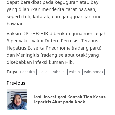
dapat berakibat pada keguguran atau bayi
yang dilahirkan menderita cacat bawaan,
seperti tuli, katarak, dan gangguan jantung
bawaan.
Vaksin DPT-HB-HIB diberikan guna mencegah
6 penyakit, yakni Difteri, Pertusis, Tetanus,
Hepatitis B, serta Pneumonia (radang paru)
dan Meningitis (radang selaput otak) yang
disebabkan infeksi kuman Hib.
Tags:
Hepatitis
Polio
Rubella
Vaksin
Vaksinanak
Post
Previous
navigation
Hasil Investigasi Kontak Tiga Kasus
Pr
Hepatitis Akut pada Anak
pos