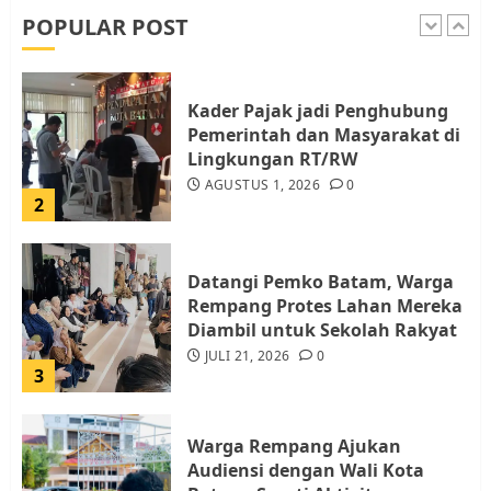
AGUSTUS 1, 2026
0
POPULAR POST
1
Kader Pajak jadi Penghubung
Pemerintah dan Masyarakat di
Lingkungan RT/RW
AGUSTUS 1, 2026
0
2
Datangi Pemko Batam, Warga
Rempang Protes Lahan Mereka
Diambil untuk Sekolah Rakyat
JULI 21, 2026
0
3
Warga Rempang Ajukan
Audiensi dengan Wali Kota