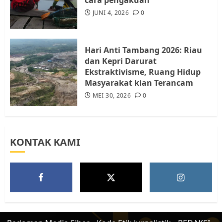
Tim Advokasi Desak BP Batam
Berhenti Merampas Tanah
JUNI 4, 2026
0
Warga Rempang
JULI 15, 2026
0
5
Hari Anti Tambang 2026: Riau
dan Kepri Darurat
Ekstraktivisme, Ruang Hidup
Masyarakat kian Terancam
MEI 30, 2026
0
KONTAK KAMI