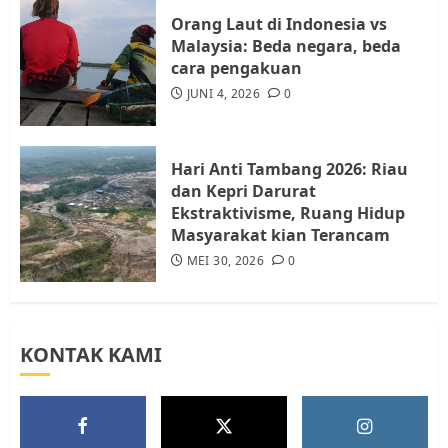
4
JULI 17, 2026
0
Orang Laut di Indonesia vs
Malaysia: Beda negara, beda
cara pengakuan
Tim Advokasi Desak BP Batam
Berhenti Merampas Tanah
JUNI 4, 2026
0
Warga Rempang
JULI 15, 2026
0
5
Hari Anti Tambang 2026: Riau
dan Kepri Darurat
Ekstraktivisme, Ruang Hidup
Masyarakat kian Terancam
MEI 30, 2026
0
KONTAK KAMI