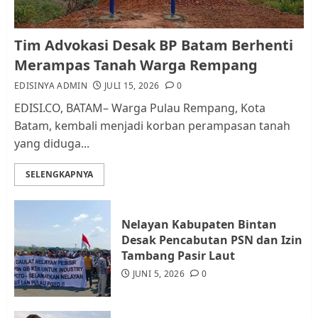
Kader Pajak jadi Penghubung
Tim Advokasi Desak BP Batam Berhenti
Pemerintah dan Masyarakat di
Merampas Tanah Warga Rempang
Lingkungan RT/RW
EDISINYA ADMIN
JULI 15, 2026
0
AGUSTUS 1, 2026
0
2
EDISI.CO, BATAM– Warga Pulau Rempang, Kota
Batam, kembali menjadi korban perampasan tanah
yang diduga...
Datangi Pemko Batam, Warga
Rempang Protes Lahan Mereka
SELENGKAPNYA
Diambil untuk Sekolah Rakyat
JULI 21, 2026
0
3
Nelayan Kabupaten Bintan
Desak Pencabutan PSN dan Izin
Warga Rempang Ajukan
Tambang Pasir Laut
Audiensi dengan Wali Kota
JUNI 5, 2026
0
Batam, Soroti Aktivitas yang
Resahkan Warga