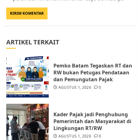
Rempang Protes Lahan Mereka
Diambil untuk Sekolah Rakyat
JULI 21, 2026
0
3
ARTIKEL TERKAIT
Warga Rempang Ajukan
Audiensi dengan Wali Kota
Batam, Soroti Aktivitas yang
Resahkan Warga
Pemko Batam Tegaskan RT dan
RW bukan Petugas Pendataan
4
JULI 17, 2026
0
dan Pemungutan Pajak
AGUSTUS 1, 2026
0
Tim Advokasi Desak BP Batam
Berhenti Merampas Tanah
Warga Rempang
Kader Pajak jadi Penghubung
JULI 15, 2026
0
Pemerintah dan Masyarakat di
5
Lingkungan RT/RW
AGUSTUS 1, 2026
0