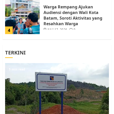
Warga Rempang Ajukan
Audiensi dengan Wali Kota
Batam, Soroti Aktivitas yang
Resahkan Warga
4
JULI 17, 2026
0
Tim Advokasi Desak BP Batam
TERKINI
Berhenti Merampas Tanah
Warga Rempang
JULI 15, 2026
0
5
5 min read
Pemko Batam Tegaskan RT dan
RW bukan Petugas Pendataan
dan Pemungutan Pajak
AGUSTUS 1, 2026
0
1