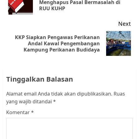
Pr
Menghapus Pasal Bermasalah di
RUU KUHP
pos
Next
KKP Siapkan Pengawas Perikanan
Next
Andal Kawal Pengembangan
Kampung Perikanan Budidaya
post:
Tinggalkan Balasan
Alamat email Anda tidak akan dipublikasikan.
Ruas
yang wajib ditandai
*
Komentar
*