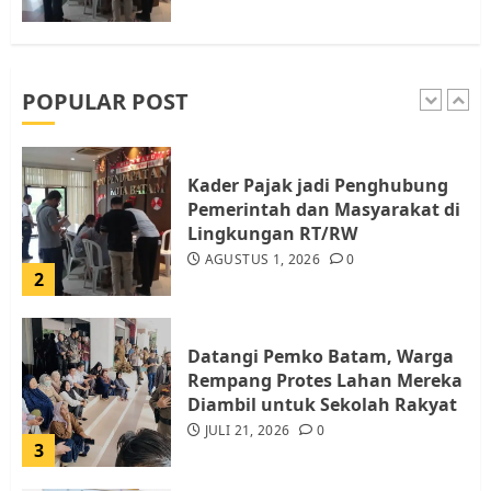
Pemko Batam Tegaskan RT dan
RW bukan Petugas Pendataan
dan Pemungutan Pajak
AGUSTUS 1, 2026
0
POPULAR POST
1
Kader Pajak jadi Penghubung
Pemerintah dan Masyarakat di
Lingkungan RT/RW
AGUSTUS 1, 2026
0
2
Datangi Pemko Batam, Warga
Rempang Protes Lahan Mereka
Diambil untuk Sekolah Rakyat
JULI 21, 2026
0
3