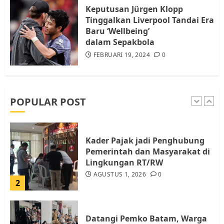
Warga Rempang
Keputusan Jürgen Klopp
JULI 15, 2026
0
Tinggalkan Liverpool Tandai Era
5
Baru ‘Wellbeing’
dalam Sepakbola
FEBRUARI 19, 2024
0
Pemko Batam Tegaskan RT dan
RW bukan Petugas Pendataan
dan Pemungutan Pajak
AGUSTUS 1, 2026
0
POPULAR POST
1
Kader Pajak jadi Penghubung
Pemerintah dan Masyarakat di
Lingkungan RT/RW
AGUSTUS 1, 2026
0
2
Datangi Pemko Batam, Warga