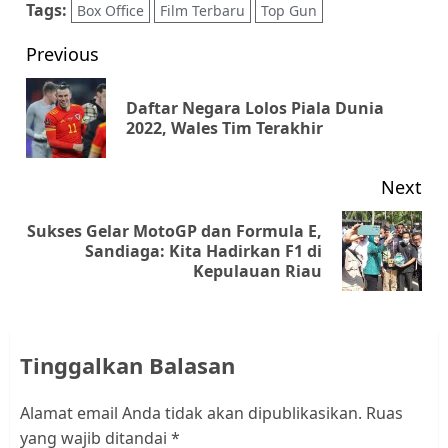
Tags:
Box Office
Film Terbaru
Top Gun
Post
Previous
navigation
Daftar Negara Lolos Piala Dunia
Pr
2022, Wales Tim Terakhir
pos
Next
Sukses Gelar MotoGP dan Formula E,
Next
Sandiaga: Kita Hadirkan F1 di
Kepulauan Riau
post:
Tinggalkan Balasan
Alamat email Anda tidak akan dipublikasikan.
Ruas
yang wajib ditandai
*