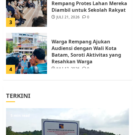
Rempang Protes Lahan Mereka
Diambil untuk Sekolah Rakyat
JULI 21, 2026
0
3
Warga Rempang Ajukan
Audiensi dengan Wali Kota
Batam, Soroti Aktivitas yang
Resahkan Warga
4
JULI 17, 2026
0
Tim Advokasi Desak BP Batam
TERKINI
Berhenti Merampas Tanah
Warga Rempang
JULI 15, 2026
0
5
5 min read