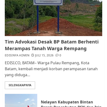
Pemko Batam Tegaskan RT dan
RW bukan Petugas Pendataan
dan Pemungutan Pajak
AGUSTUS 1, 2026
0
1
Kader Pajak jadi Penghubung
Tim Advokasi Desak BP Batam Berhenti
Pemerintah dan Masyarakat di
Merampas Tanah Warga Rempang
Lingkungan RT/RW
EDISINYA ADMIN
JULI 15, 2026
0
AGUSTUS 1, 2026
0
2
EDISI.CO, BATAM– Warga Pulau Rempang, Kota
Batam, kembali menjadi korban perampasan tanah
yang diduga...
Datangi Pemko Batam, Warga
Rempang Protes Lahan Mereka
SELENGKAPNYA
Diambil untuk Sekolah Rakyat
JULI 21, 2026
0
3
Nelayan Kabupaten Bintan