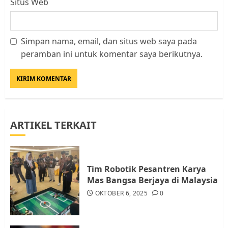
Situs Web
Simpan nama, email, dan situs web saya pada
Datangi Pemko Batam, Warga
peramban ini untuk komentar saya berikutnya.
Rempang Protes Lahan Mereka
Diambil untuk Sekolah Rakyat
JULI 21, 2026
0
3
ARTIKEL TERKAIT
Warga Rempang Ajukan
Audiensi dengan Wali Kota
Batam, Soroti Aktivitas yang
Resahkan Warga
Tim Robotik Pesantren Karya
4
JULI 17, 2026
0
Mas Bangsa Berjaya di Malaysia
OKTOBER 6, 2025
0
Tim Advokasi Desak BP Batam
Berhenti Merampas Tanah