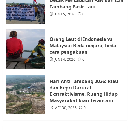
Desak Pencabutan PSN dan Izin
Warga Rempang Ajukan
Tambang Pasir Laut
Audiensi dengan Wali Kota
JUNI 5, 2026
0
Batam, Soroti Aktivitas yang
Resahkan Warga
4
JULI 17, 2026
0
Orang Laut di Indonesia vs
Malaysia: Beda negara, beda
cara pengakuan
Tim Advokasi Desak BP Batam
Berhenti Merampas Tanah
JUNI 4, 2026
0
Warga Rempang
JULI 15, 2026
0
5
Hari Anti Tambang 2026: Riau
dan Kepri Darurat
Ekstraktivisme, Ruang Hidup
Masyarakat kian Terancam
MEI 30, 2026
0