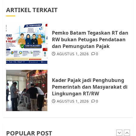
ARTIKEL TERKAIT
Warga Rempang Ajukan
Audiensi dengan Wali Kota
Batam, Soroti Aktivitas yang
Resahkan Warga
Pemko Batam Tegaskan RT dan
RW bukan Petugas Pendataan
4
JULI 17, 2026
0
dan Pemungutan Pajak
AGUSTUS 1, 2026
0
Tim Advokasi Desak BP Batam
Berhenti Merampas Tanah
Warga Rempang
Kader Pajak jadi Penghubung
JULI 15, 2026
0
Pemerintah dan Masyarakat di
5
Lingkungan RT/RW
AGUSTUS 1, 2026
0
Pemko Batam Tegaskan RT dan
RW bukan Petugas Pendataan
dan Pemungutan Pajak
AGUSTUS 1, 2026
0
POPULAR POST
1