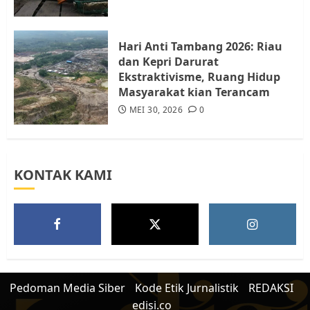
Warga Rempang
JULI 15, 2026
0
5
Hari Anti Tambang 2026: Riau
dan Kepri Darurat
Ekstraktivisme, Ruang Hidup
Masyarakat kian Terancam
MEI 30, 2026
0
KONTAK KAMI
Pedoman Media Siber
Kode Etik Jurnalistik
REDAKSI
edisi.co