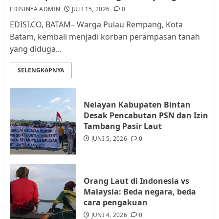
EDISINYA ADMIN
JULI 15, 2026
0
AGUSTUS 1, 2026
0
2
EDISI.CO, BATAM– Warga Pulau Rempang, Kota
Batam, kembali menjadi korban perampasan tanah
yang diduga...
Datangi Pemko Batam, Warga
Rempang Protes Lahan Mereka
SELENGKAPNYA
Diambil untuk Sekolah Rakyat
JULI 21, 2026
0
3
Nelayan Kabupaten Bintan
Desak Pencabutan PSN dan Izin
Warga Rempang Ajukan
Tambang Pasir Laut
Audiensi dengan Wali Kota
JUNI 5, 2026
0
Batam, Soroti Aktivitas yang
Resahkan Warga
4
JULI 17, 2026
0
Orang Laut di Indonesia vs
Malaysia: Beda negara, beda
cara pengakuan
Tim Advokasi Desak BP Batam
Berhenti Merampas Tanah
JUNI 4, 2026
0