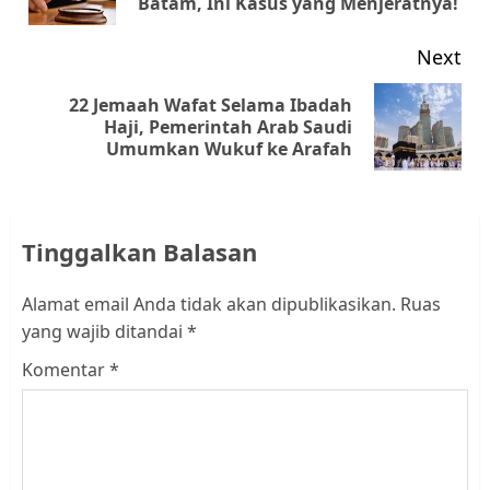
Batam, Ini Kasus yang Menjeratnya!
pos
Next
22 Jemaah Wafat Selama Ibadah
Next
Haji, Pemerintah Arab Saudi
Umumkan Wukuf ke Arafah
post:
Tinggalkan Balasan
Alamat email Anda tidak akan dipublikasikan.
Ruas
yang wajib ditandai
*
Komentar
*