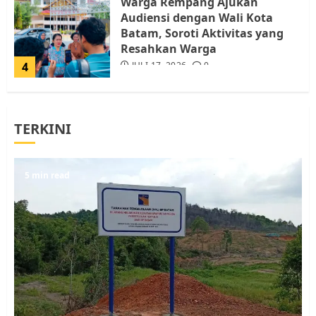
Warga Rempang Ajukan
Audiensi dengan Wali Kota
Batam, Soroti Aktivitas yang
Resahkan Warga
4
JULI 17, 2026
0
Tim Advokasi Desak BP Batam
TERKINI
Berhenti Merampas Tanah
Warga Rempang
JULI 15, 2026
0
5
5 min read
Pemko Batam Tegaskan RT dan
RW bukan Petugas Pendataan
dan Pemungutan Pajak
AGUSTUS 1, 2026
0
1