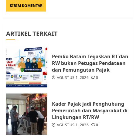
Diambil untuk Sekolah Rakyat
JULI 21, 2026
0
3
ARTIKEL TERKAIT
Warga Rempang Ajukan
Audiensi dengan Wali Kota
Batam, Soroti Aktivitas yang
Resahkan Warga
Pemko Batam Tegaskan RT dan
RW bukan Petugas Pendataan
4
JULI 17, 2026
0
dan Pemungutan Pajak
AGUSTUS 1, 2026
0
Tim Advokasi Desak BP Batam
Berhenti Merampas Tanah
Warga Rempang
Kader Pajak jadi Penghubung
JULI 15, 2026
0
Pemerintah dan Masyarakat di
5
Lingkungan RT/RW
AGUSTUS 1, 2026
0
Pemko Batam Tegaskan RT dan