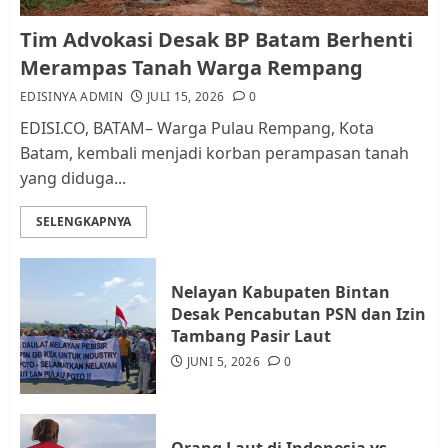
Kader Pajak jadi Penghubung
Tim Advokasi Desak BP Batam Berhenti
Pemerintah dan Masyarakat di
Merampas Tanah Warga Rempang
Lingkungan RT/RW
EDISINYA ADMIN
JULI 15, 2026
0
AGUSTUS 1, 2026
0
2
EDISI.CO, BATAM– Warga Pulau Rempang, Kota
Batam, kembali menjadi korban perampasan tanah
yang diduga...
Datangi Pemko Batam, Warga
Rempang Protes Lahan Mereka
SELENGKAPNYA
Diambil untuk Sekolah Rakyat
JULI 21, 2026
0
3
Nelayan Kabupaten Bintan
Desak Pencabutan PSN dan Izin
Warga Rempang Ajukan
Tambang Pasir Laut
Audiensi dengan Wali Kota
JUNI 5, 2026
0
Batam, Soroti Aktivitas yang
Resahkan Warga
4
JULI 17, 2026
0
Orang Laut di Indonesia vs