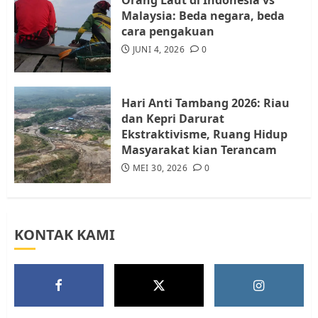
Malaysia: Beda negara, beda
cara pengakuan
Tim Advokasi Desak BP Batam
Berhenti Merampas Tanah
JUNI 4, 2026
0
Warga Rempang
JULI 15, 2026
0
5
Hari Anti Tambang 2026: Riau
dan Kepri Darurat
Ekstraktivisme, Ruang Hidup
Masyarakat kian Terancam
MEI 30, 2026
0
KONTAK KAMI