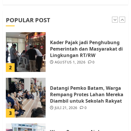
RW bukan Petugas Pendataan
dan Pemungutan Pajak
AGUSTUS 1, 2026
0
POPULAR POST
1
Kader Pajak jadi Penghubung
Pemerintah dan Masyarakat di
Lingkungan RT/RW
AGUSTUS 1, 2026
0
2
Datangi Pemko Batam, Warga
Rempang Protes Lahan Mereka
Diambil untuk Sekolah Rakyat
JULI 21, 2026
0
3