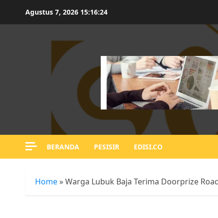
Skip
Agustus 7, 2026
15:16:25
to
content
BERANDA
PESISIR
EDISI.CO
Home
»
Warga Lubuk Baja Terima Doorprize Ro