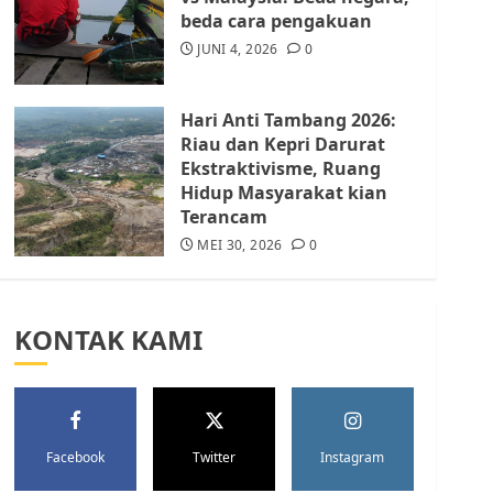
Batam Berhenti
beda cara pengakuan
Merampas Tanah Warga
Rempang
JUNI 4, 2026
0
JULI 15, 2026
0
5
Hari Anti Tambang 2026:
Riau dan Kepri Darurat
Ekstraktivisme, Ruang
Hidup Masyarakat kian
Terancam
MEI 30, 2026
0
KONTAK KAMI
Facebook
Twitter
Instagram