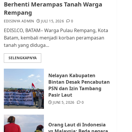
dan Masyarakat di
Berhenti Merampas Tanah Warga
Lingkungan RT/RW
Rempang
AGUSTUS 1, 2026
0
2
EDISINYA ADMIN
JULI 15, 2026
0
EDISI.CO, BATAM– Warga Pulau Rempang, Kota
Datangi Pemko Batam,
Batam, kembali menjadi korban perampasan
Warga Rempang Protes
tanah yang diduga...
Lahan Mereka Diambil
untuk Sekolah Rakyat
SELENGKAPNYA
JULI 21, 2026
0
3
Nelayan Kabupaten
Warga Rempang Ajukan
Bintan Desak Pencabutan
Audiensi dengan Wali
PSN dan Izin Tambang
Kota Batam, Soroti
Pasir Laut
Aktivitas yang Resahkan
Warga
JUNI 5, 2026
0
4
JULI 17, 2026
0
Orang Laut di Indonesia
Tim Advokasi Desak BP
vs Malaysia: Beda negara,