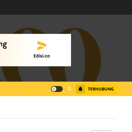
Warga Rempang Ajukan
Audiensi dengan Wali
Kota Batam, Soroti
Aktivitas yang Resahkan
Warga
4
JULI 17, 2026
0
Tim Advokasi Desak BP
Batam Berhenti
Merampas Tanah Warga
Rempang
TERHUBUNG
JULI 15, 2026
0
5
Pemko Batam Tegaskan
RT dan RW bukan Petugas
Pendataan dan
Pemungutan Pajak