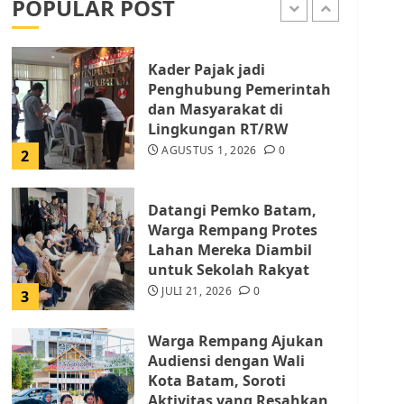
POPULAR POST
AGUSTUS 1, 2026
0
1
Kader Pajak jadi
Penghubung Pemerintah
dan Masyarakat di
Lingkungan RT/RW
AGUSTUS 1, 2026
0
2
Datangi Pemko Batam,
Warga Rempang Protes
Lahan Mereka Diambil
untuk Sekolah Rakyat
JULI 21, 2026
0
3
Warga Rempang Ajukan
Audiensi dengan Wali
Kota Batam, Soroti
Aktivitas yang Resahkan