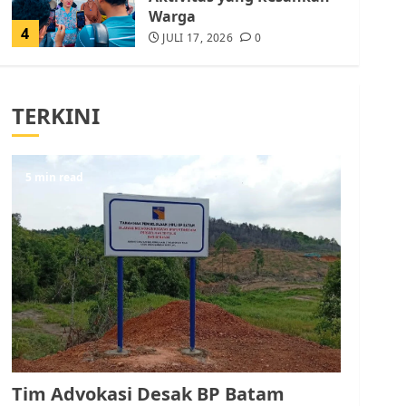
Warga
4
JULI 17, 2026
0
Tim Advokasi Desak BP
Batam Berhenti
TERKINI
Merampas Tanah Warga
Rempang
JULI 15, 2026
0
5
5 min read
Pemko Batam Tegaskan
RT dan RW bukan Petugas
Pendataan dan
Pemungutan Pajak
AGUSTUS 1, 2026
0
1
Kader Pajak jadi
Penghubung Pemerintah
Tim Advokasi Desak BP Batam