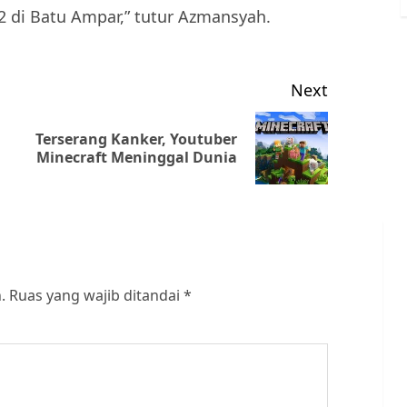
 di Batu Ampar,” tutur Azmansyah.
Next
Terserang Kanker, Youtuber
Previous
Next
Minecraft Meninggal Dunia
post:
post:
.
Ruas yang wajib ditandai
*