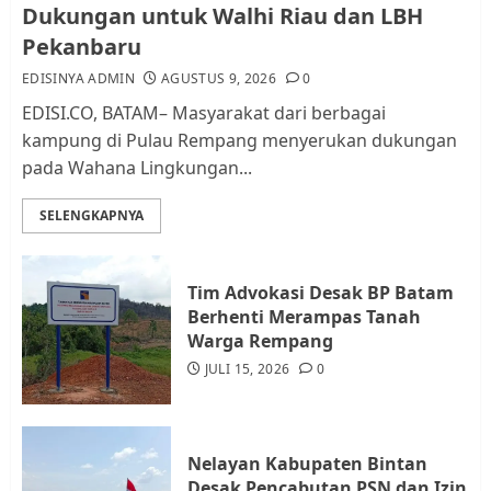
Dukungan untuk Walhi Riau dan LBH
dan Pemungutan Pajak
Pekanbaru
AGUSTUS 1, 2026
0
2
EDISINYA ADMIN
AGUSTUS 9, 2026
0
EDISI.CO, BATAM– Masyarakat dari berbagai
kampung di Pulau Rempang menyerukan dukungan
Kader Pajak jadi Penghubung
pada Wahana Lingkungan...
Pemerintah dan Masyarakat di
Lingkungan RT/RW
SELENGKAPNYA
AGUSTUS 1, 2026
0
3
Tim Advokasi Desak BP Batam
Datangi Pemko Batam, Warga
Berhenti Merampas Tanah
Rempang Protes Lahan Mereka
Warga Rempang
Diambil untuk Sekolah Rakyat
JULI 15, 2026
0
JULI 21, 2026
0
4
Nelayan Kabupaten Bintan
Warga Rempang Ajukan
Desak Pencabutan PSN dan Izin