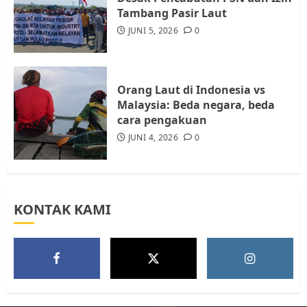
Audiensi dengan Wali Kota
Tambang Pasir Laut
Batam, Soroti Aktivitas yang
JUNI 5, 2026
0
Resahkan Warga
5
JULI 17, 2026
0
Orang Laut di Indonesia vs
Malaysia: Beda negara, beda
cara pengakuan
JUNI 4, 2026
0
KONTAK KAMI