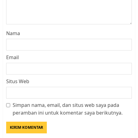
Nama
Email
Situs Web
Simpan nama, email, dan situs web saya pada
Kader Pajak jadi Penghubung
peramban ini untuk komentar saya berikutnya.
Pemerintah dan Masyarakat di
Lingkungan RT/RW
AGUSTUS 1, 2026
0