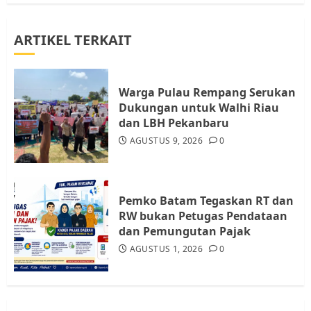
3
ARTIKEL TERKAIT
Datangi Pemko Batam, Warga
Rempang Protes Lahan Mereka
Diambil untuk Sekolah Rakyat
Warga Pulau Rempang Serukan
JULI 21, 2026
0
Dukungan untuk Walhi Riau
4
dan LBH Pekanbaru
AGUSTUS 9, 2026
0
Warga Rempang Ajukan
Audiensi dengan Wali Kota
Batam, Soroti Aktivitas yang
Resahkan Warga
Pemko Batam Tegaskan RT dan
RW bukan Petugas Pendataan
5
JULI 17, 2026
0
dan Pemungutan Pajak
AGUSTUS 1, 2026
0
Warga Pulau Rempang Serukan
Dukungan untuk Walhi Riau
dan LBH Pekanbaru