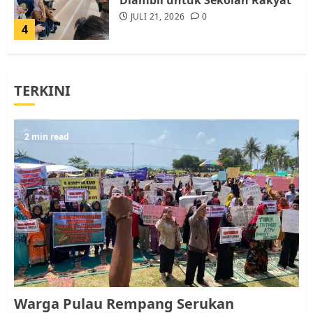
Diambil untuk Sekolah Rakyat
JULI 21, 2026
0
4
Warga Rempang Ajukan
TERKINI
Audiensi dengan Wali Kota
Batam, Soroti Aktivitas yang
Resahkan Warga
5
2 min read
JULI 17, 2026
0
Warga Pulau Rempang Serukan
Dukungan untuk Walhi Riau
dan LBH Pekanbaru
AGUSTUS 9, 2026
0
1
Pemko Batam Tegaskan RT dan
Warga Pulau Rempang Serukan
RW bukan Petugas Pendataan