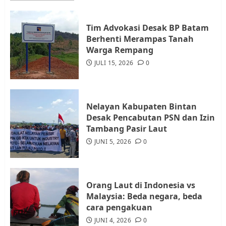
3
Tim Advokasi Desak BP Batam
Datangi Pemko Batam, Warga
Berhenti Merampas Tanah
Rempang Protes Lahan Mereka
Warga Rempang
Diambil untuk Sekolah Rakyat
JULI 15, 2026
0
JULI 21, 2026
0
4
Nelayan Kabupaten Bintan
Warga Rempang Ajukan
Desak Pencabutan PSN dan Izin
Audiensi dengan Wali Kota
Tambang Pasir Laut
Batam, Soroti Aktivitas yang
JUNI 5, 2026
0
Resahkan Warga
5
JULI 17, 2026
0
Orang Laut di Indonesia vs
Malaysia: Beda negara, beda
cara pengakuan
JUNI 4, 2026
0