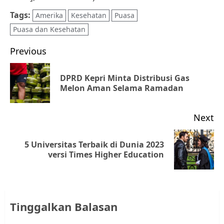
Tags:
Amerika
Kesehatan
Puasa
Puasa dan Kesehatan
Post
Previous
navigation
DPRD Kepri Minta Distribusi Gas
Pr
Melon Aman Selama Ramadan
po
Next
5 Universitas Terbaik di Dunia 2023
Next
versi Times Higher Education
post:
Tinggalkan Balasan