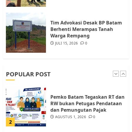
Warga Rempang Ajukan
Audiensi dengan Wali Kota
Batam, Soroti Aktivitas yang
Resahkan Warga
Tim Advokasi Desak BP Batam
Berhenti Merampas Tanah
5
JULI 17, 2026
0
Warga Rempang
JULI 15, 2026
0
Warga Pulau Rempang Serukan
Dukungan untuk Walhi Riau
dan LBH Pekanbaru
AGUSTUS 9, 2026
0
POPULAR POST
1
Pemko Batam Tegaskan RT dan
RW bukan Petugas Pendataan
dan Pemungutan Pajak
AGUSTUS 1, 2026
0
2