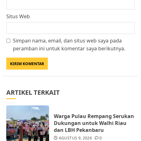
Situs Web
Simpan nama, email, dan situs web saya pada
Kader Pajak jadi Penghubung
peramban ini untuk komentar saya berikutnya.
Pemerintah dan Masyarakat di
Lingkungan RT/RW
AGUSTUS 1, 2026
0
3
ARTIKEL TERKAIT
Datangi Pemko Batam, Warga
Rempang Protes Lahan Mereka
Diambil untuk Sekolah Rakyat
Warga Pulau Rempang Serukan
JULI 21, 2026
0
Dukungan untuk Walhi Riau
4
dan LBH Pekanbaru
AGUSTUS 9, 2026
0