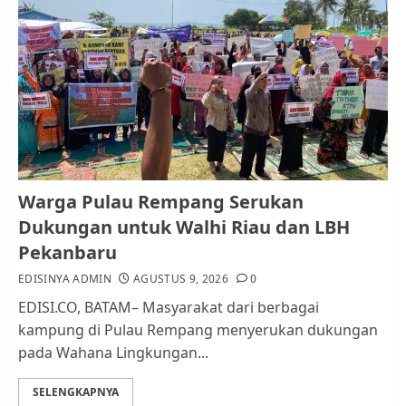
Warga Pulau Rempang Serukan
Dukungan untuk Walhi Riau
dan LBH Pekanbaru
AGUSTUS 9, 2026
0
1
Pemko Batam Tegaskan RT dan
Warga Pulau Rempang Serukan
RW bukan Petugas Pendataan
Dukungan untuk Walhi Riau dan LBH
dan Pemungutan Pajak
Pekanbaru
AGUSTUS 1, 2026
0
2
EDISINYA ADMIN
AGUSTUS 9, 2026
0
EDISI.CO, BATAM– Masyarakat dari berbagai
kampung di Pulau Rempang menyerukan dukungan
Kader Pajak jadi Penghubung
pada Wahana Lingkungan...
Pemerintah dan Masyarakat di
Lingkungan RT/RW
SELENGKAPNYA
AGUSTUS 1, 2026
0