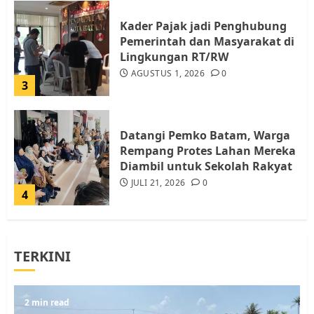
Kader Pajak jadi Penghubung
Pemerintah dan Masyarakat di
Lingkungan RT/RW
AGUSTUS 1, 2026
0
3
Datangi Pemko Batam, Warga
Rempang Protes Lahan Mereka
Diambil untuk Sekolah Rakyat
JULI 21, 2026
0
4
Warga Rempang Ajukan
TERKINI
Audiensi dengan Wali Kota
Batam, Soroti Aktivitas yang
Resahkan Warga
5
2 min read
JULI 17, 2026
0