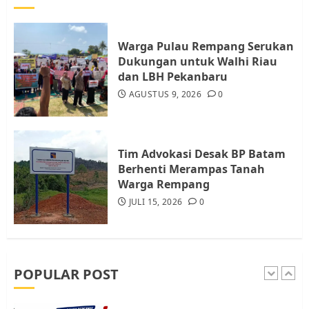
Datangi Pemko Batam, Warga
Rempang Protes Lahan Mereka
Diambil untuk Sekolah Rakyat
Warga Pulau Rempang Serukan
JULI 21, 2026
0
Dukungan untuk Walhi Riau
4
dan LBH Pekanbaru
AGUSTUS 9, 2026
0
Warga Rempang Ajukan
Audiensi dengan Wali Kota
Batam, Soroti Aktivitas yang
Resahkan Warga
Tim Advokasi Desak BP Batam
Berhenti Merampas Tanah
5
JULI 17, 2026
0
Warga Rempang
JULI 15, 2026
0
Warga Pulau Rempang Serukan
Dukungan untuk Walhi Riau
dan LBH Pekanbaru
AGUSTUS 9, 2026
0
POPULAR POST
1