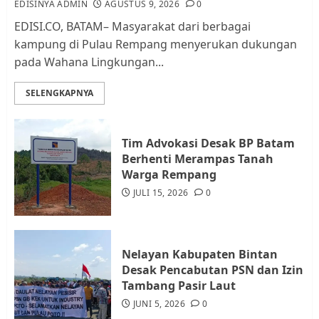
EDISINYA ADMIN
AGUSTUS 9, 2026
0
EDISI.CO, BATAM– Masyarakat dari berbagai
kampung di Pulau Rempang menyerukan dukungan
Kader Pajak jadi Penghubung
pada Wahana Lingkungan...
Pemerintah dan Masyarakat di
Lingkungan RT/RW
SELENGKAPNYA
AGUSTUS 1, 2026
0
3
Tim Advokasi Desak BP Batam
Datangi Pemko Batam, Warga
Berhenti Merampas Tanah
Rempang Protes Lahan Mereka
Warga Rempang
Diambil untuk Sekolah Rakyat
JULI 15, 2026
0
JULI 21, 2026
0
4
Nelayan Kabupaten Bintan
Warga Rempang Ajukan
Desak Pencabutan PSN dan Izin
Audiensi dengan Wali Kota
Tambang Pasir Laut
Batam, Soroti Aktivitas yang
JUNI 5, 2026
0
Resahkan Warga