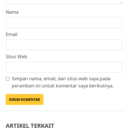
Nama
Email
Situs Web
Simpan nama, email, dan situs web saya pada
Kader Pajak jadi Penghubung
peramban ini untuk komentar saya berikutnya.
Pemerintah dan Masyarakat di
Lingkungan RT/RW
AGUSTUS 1, 2026
0
3
ARTIKEL TERKAIT