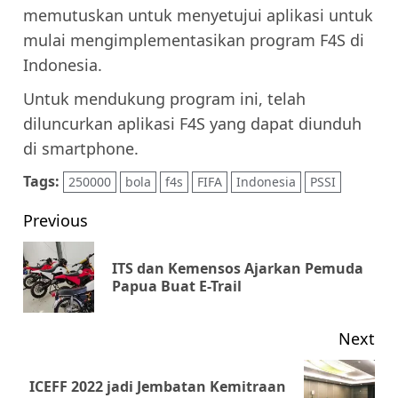
memutuskan untuk menyetujui aplikasi untuk
mulai mengimplementasikan program F4S di
Indonesia.
Untuk mendukung program ini, telah
diluncurkan aplikasi F4S yang dapat diunduh
di smartphone.
Tags:
250000
bola
f4s
FIFA
Indonesia
PSSI
Post
Previous
navigation
ITS dan Kemensos Ajarkan Pemuda
Pr
Papua Buat E-Trail
pos
Next
ICEFF 2022 jadi Jembatan Kemitraan
Next