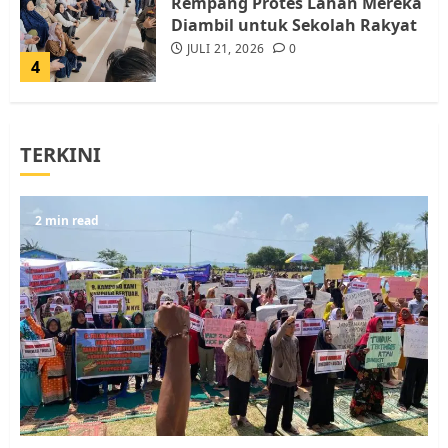
Rempang Protes Lahan Mereka
Diambil untuk Sekolah Rakyat
JULI 21, 2026
0
4
Warga Rempang Ajukan
TERKINI
Audiensi dengan Wali Kota
Batam, Soroti Aktivitas yang
Resahkan Warga
5
2 min read
JULI 17, 2026
0
Warga Pulau Rempang Serukan
Dukungan untuk Walhi Riau
dan LBH Pekanbaru
AGUSTUS 9, 2026
0
1