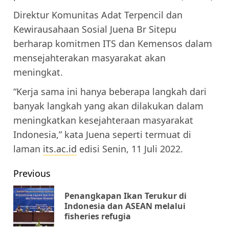
Direktur Komunitas Adat Terpencil dan
Kewirausahaan Sosial Juena Br Sitepu
berharap komitmen ITS dan Kemensos dalam
mensejahterakan masyarakat akan
meningkat.
“Kerja sama ini hanya beberapa langkah dari
banyak langkah yang akan dilakukan dalam
meningkatkan kesejahteraan masyarakat
Indonesia,” kata Juena seperti termuat di
laman
its.ac.id
edisi Senin, 11 Juli 2022.
Post
Previous
navigation
Penangkapan Ikan Terukur di
Pr
Indonesia dan ASEAN melalui
fisheries refugia
pos