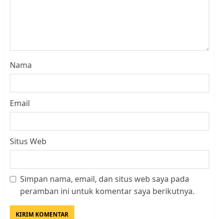
Nama
Email
Situs Web
Simpan nama, email, dan situs web saya pada
Kader Pajak jadi Penghubung
peramban ini untuk komentar saya berikutnya.
Pemerintah dan Masyarakat di
Lingkungan RT/RW