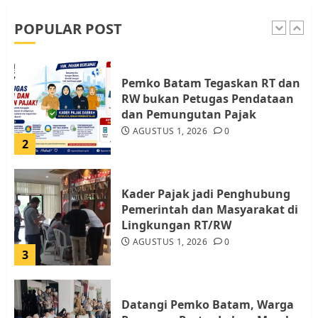
dan LBH Pekanbaru
AGUSTUS 9, 2026
0
POPULAR POST
1
Pemko Batam Tegaskan RT dan
RW bukan Petugas Pendataan
dan Pemungutan Pajak
AGUSTUS 1, 2026
0
2
Kader Pajak jadi Penghubung
Pemerintah dan Masyarakat di
Lingkungan RT/RW
AGUSTUS 1, 2026
0
3
Datangi Pemko Batam, Warga