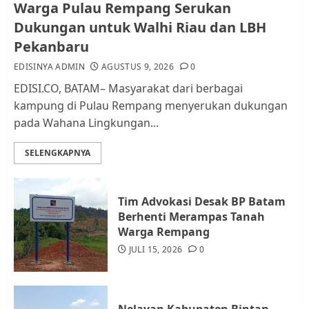
Pemko Batam Tegaskan RT dan
Warga Pulau Rempang Serukan
RW bukan Petugas Pendataan
Dukungan untuk Walhi Riau dan LBH
dan Pemungutan Pajak
Pekanbaru
AGUSTUS 1, 2026
0
2
EDISINYA ADMIN
AGUSTUS 9, 2026
0
EDISI.CO, BATAM– Masyarakat dari berbagai
kampung di Pulau Rempang menyerukan dukungan
Kader Pajak jadi Penghubung
pada Wahana Lingkungan...
Pemerintah dan Masyarakat di
Lingkungan RT/RW
SELENGKAPNYA
AGUSTUS 1, 2026
0
3
Tim Advokasi Desak BP Batam
Datangi Pemko Batam, Warga
Berhenti Merampas Tanah
Rempang Protes Lahan Mereka
Warga Rempang
Diambil untuk Sekolah Rakyat
JULI 15, 2026
0
JULI 21, 2026
0
4
Nelayan Kabupaten Bintan