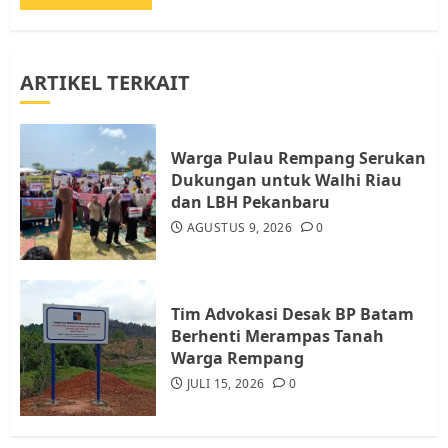
AGUSTUS 1, 2026
0
3
ARTIKEL TERKAIT
Datangi Pemko Batam, Warga
Rempang Protes Lahan Mereka
Diambil untuk Sekolah Rakyat
Warga Pulau Rempang Serukan
JULI 21, 2026
0
Dukungan untuk Walhi Riau
4
dan LBH Pekanbaru
AGUSTUS 9, 2026
0
Warga Rempang Ajukan
Audiensi dengan Wali Kota
Batam, Soroti Aktivitas yang
Resahkan Warga
Tim Advokasi Desak BP Batam
Berhenti Merampas Tanah
5
JULI 17, 2026
0
Warga Rempang
JULI 15, 2026
0
Warga Pulau Rempang Serukan
Dukungan untuk Walhi Riau