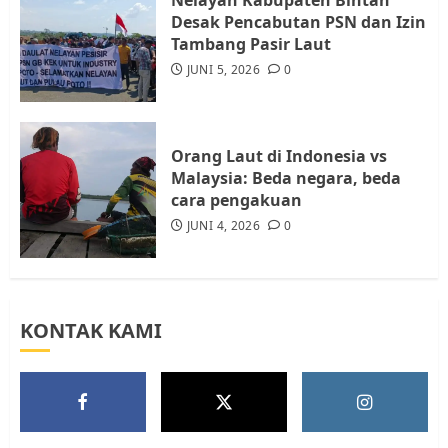
Warga Rempang Ajukan
Desak Pencabutan PSN dan Izin
Audiensi dengan Wali Kota
Tambang Pasir Laut
Batam, Soroti Aktivitas yang
JUNI 5, 2026
0
Resahkan Warga
5
JULI 17, 2026
0
Orang Laut di Indonesia vs
Malaysia: Beda negara, beda
cara pengakuan
JUNI 4, 2026
0
KONTAK KAMI