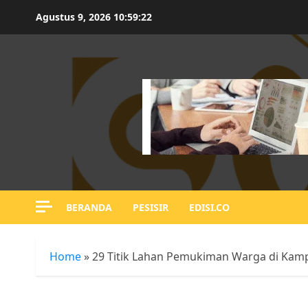
Skip
Agustus 9, 2026
10:59:24
to
content
BERANDA
PESISIR
EDISI.CO
Home
»
29 Titik Lahan Pemukiman Warga di Kamp