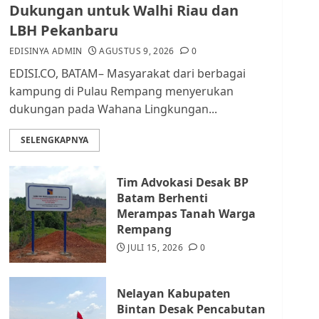
Pendataan dan
Dukungan untuk Walhi Riau dan
Pemungutan Pajak
LBH Pekanbaru
AGUSTUS 1, 2026
0
2
EDISINYA ADMIN
AGUSTUS 9, 2026
0
EDISI.CO, BATAM– Masyarakat dari berbagai
Kader Pajak jadi
kampung di Pulau Rempang menyerukan
Penghubung Pemerintah
dukungan pada Wahana Lingkungan...
dan Masyarakat di
Lingkungan RT/RW
SELENGKAPNYA
AGUSTUS 1, 2026
0
3
Tim Advokasi Desak BP
Datangi Pemko Batam,
Batam Berhenti
Warga Rempang Protes
Merampas Tanah Warga
Lahan Mereka Diambil
Rempang
untuk Sekolah Rakyat
JULI 15, 2026
0
JULI 21, 2026
0
4
Nelayan Kabupaten
Warga Rempang Ajukan
Bintan Desak Pencabutan
Audiensi dengan Wali