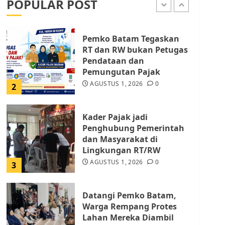
POPULAR POST
AGUSTUS 9, 2026
0
1
Pemko Batam Tegaskan
RT dan RW bukan Petugas
Pendataan dan
Pemungutan Pajak
AGUSTUS 1, 2026
0
2
Kader Pajak jadi
Penghubung Pemerintah
dan Masyarakat di
Lingkungan RT/RW
AGUSTUS 1, 2026
0
3
Datangi Pemko Batam,
Warga Rempang Protes
Lahan Mereka Diambil