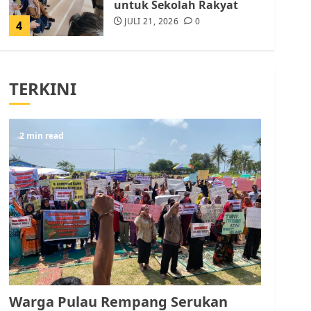
untuk Sekolah Rakyat
JULI 21, 2026
0
4
Warga Rempang Ajukan
Audiensi dengan Wali
TERKINI
Kota Batam, Soroti
Aktivitas yang Resahkan
Warga
5
2 min read
JULI 17, 2026
0
Warga Pulau Rempang
Serukan Dukungan untuk
Walhi Riau dan LBH
Pekanbaru
AGUSTUS 9, 2026
0
1
Pemko Batam Tegaskan
RT dan RW bukan Petugas
Warga Pulau Rempang Serukan