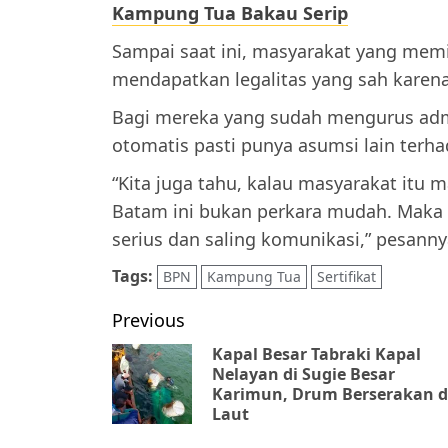
Kampung Tua Bakau Serip
Sampai saat ini, masyarakat yang memil
mendapatkan legalitas yang sah karena
Bagi mereka yang sudah mengurus admi
otomatis pasti punya asumsi lain terh
“Kita juga tahu, kalau masyarakat itu 
Batam ini bukan perkara mudah. Maka
serius dan saling komunikasi,” pesannya
Tags:
BPN
Kampung Tua
Sertifikat
Post
Previous
navigation
Kapal Besar Tabraki Kapal
Nelayan di Sugie Besar
Karimun, Drum Berserakan d
Laut