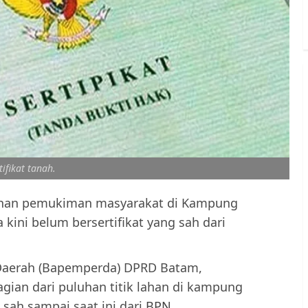
tifikat tanah.
lahan pemukiman masyarakat di Kampung
kini belum bersertifikat yang sah dari
Daerah (Bapemperda) DPRD Batam,
an dari puluhan titik lahan di kampung
g sah sampai saat ini dari
BPN
.