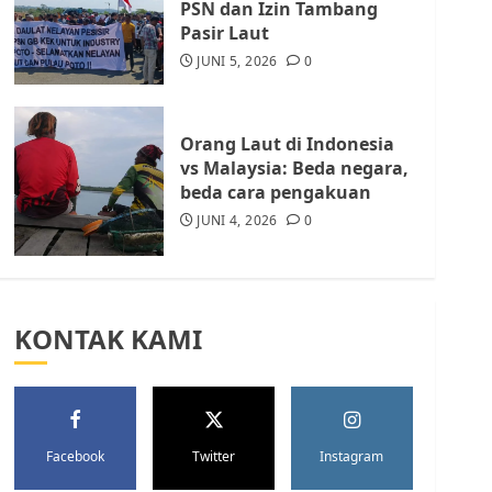
PSN dan Izin Tambang
Kota Batam, Soroti
Pasir Laut
Aktivitas yang Resahkan
Warga
JUNI 5, 2026
0
5
JULI 17, 2026
0
Orang Laut di Indonesia
vs Malaysia: Beda negara,
beda cara pengakuan
JUNI 4, 2026
0
KONTAK KAMI
Facebook
Twitter
Instagram