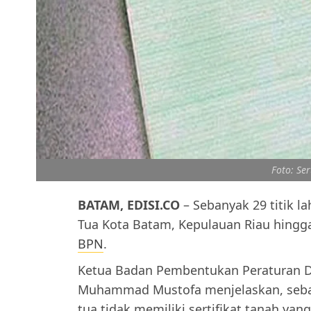
Foto: Ser
BATAM, EDISI.CO
– Sebanyak 29 titik 
Tua Kota Batam, Kepulauan Riau hingga 
BPN
.
Ketua Badan Pembentukan Peraturan 
Muhammad Mustofa menjelaskan, sebagi
tua tidak memiliki sertifikat tanah yan