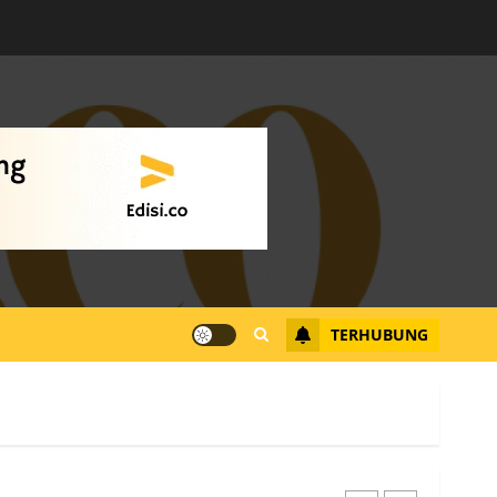
Datangi Pemko Batam,
Warga Rempang Protes
Lahan Mereka Diambil
untuk Sekolah Rakyat
JULI 21, 2026
0
4
Warga Rempang Ajukan
Audiensi dengan Wali
Kota Batam, Soroti
Aktivitas yang Resahkan
Warga
TERHUBUNG
5
JULI 17, 2026
0
Warga Pulau Rempang
Serukan Dukungan untuk
Walhi Riau dan LBH
Pekanbaru