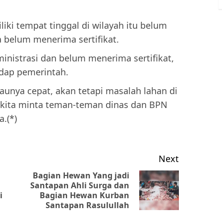
iki tempat tinggal di wilayah itu belum
 belum menerima sertifikat.
nistrasi dan belum menerima sertifikat,
adap pemerintah.
maunya cepat, akan tetapi masalah lahan di
 kita minta teman-teman dinas dan BPN
.(*)
Next
Bagian Hewan Yang jadi
Santapan Ahli Surga dan
Previous
Next
i
Bagian Hewan Kurban
post:
post:
Santapan Rasulullah