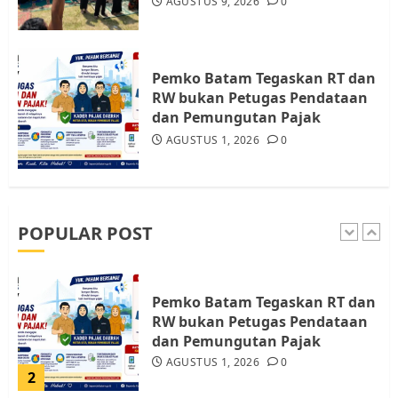
AGUSTUS 9, 2026
0
Warga Rempang Ajukan
Audiensi dengan Wali Kota
Batam, Soroti Aktivitas yang
Resahkan Warga
Pemko Batam Tegaskan RT dan
RW bukan Petugas Pendataan
5
JULI 17, 2026
0
dan Pemungutan Pajak
AGUSTUS 1, 2026
0
Warga Pulau Rempang Serukan
Dukungan untuk Walhi Riau
dan LBH Pekanbaru
AGUSTUS 9, 2026
0
POPULAR POST
1
Pemko Batam Tegaskan RT dan
RW bukan Petugas Pendataan
dan Pemungutan Pajak
AGUSTUS 1, 2026
0
2