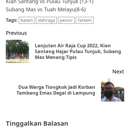
Kian Santang vs Pulau Tunjuk (13-1)
Subang Mas vs Tuah Melayu(8-6)
Tags:
batam
olahraga
pesisir
Tarkam
Post
Previous
navigation
Lanjutan Air Raja Cup 2022, Kian
Pr
Santang Hajar Pulau Tunjuk, Subang
Mas Menang Tipis
po
Next
Dua Warga Tiongkok Jadi Korban
Next
Tambang Emas Ilegal di Lampung
post:
Tinggalkan Balasan