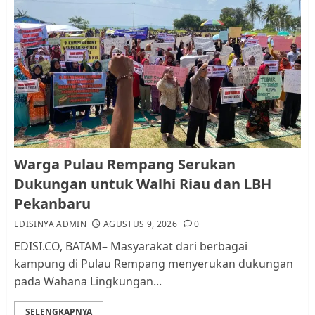
Warga Pulau Rempang Serukan
Dukungan untuk Walhi Riau
dan LBH Pekanbaru
AGUSTUS 9, 2026
0
1
Pemko Batam Tegaskan RT dan
Warga Pulau Rempang Serukan
RW bukan Petugas Pendataan
Dukungan untuk Walhi Riau dan LBH
dan Pemungutan Pajak
Pekanbaru
AGUSTUS 1, 2026
0
2
EDISINYA ADMIN
AGUSTUS 9, 2026
0
EDISI.CO, BATAM– Masyarakat dari berbagai
kampung di Pulau Rempang menyerukan dukungan
Kader Pajak jadi Penghubung
pada Wahana Lingkungan...
Pemerintah dan Masyarakat di
Lingkungan RT/RW
SELENGKAPNYA
AGUSTUS 1, 2026
0