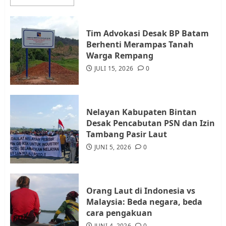
3
Tim Advokasi Desak BP Batam
Datangi Pemko Batam, Warga
Berhenti Merampas Tanah
Rempang Protes Lahan Mereka
Warga Rempang
Diambil untuk Sekolah Rakyat
JULI 15, 2026
0
JULI 21, 2026
0
4
Nelayan Kabupaten Bintan
Warga Rempang Ajukan
Desak Pencabutan PSN dan Izin
Audiensi dengan Wali Kota
Tambang Pasir Laut
Batam, Soroti Aktivitas yang
JUNI 5, 2026
0
Resahkan Warga
5
JULI 17, 2026
0
Orang Laut di Indonesia vs
Malaysia: Beda negara, beda
cara pengakuan
JUNI 4, 2026
0