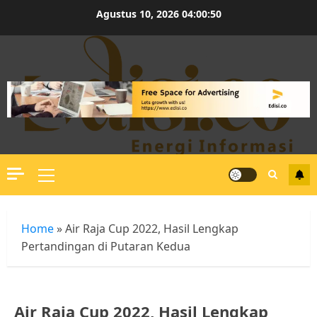
Skip
Agustus 10, 2026
04:00:50
to
content
Primary
Menu
Home
»
Air Raja Cup 2022, Hasil Lengkap
Pertandingan di Putaran Kedua
Air Raja Cup 2022, Hasil Lengkap