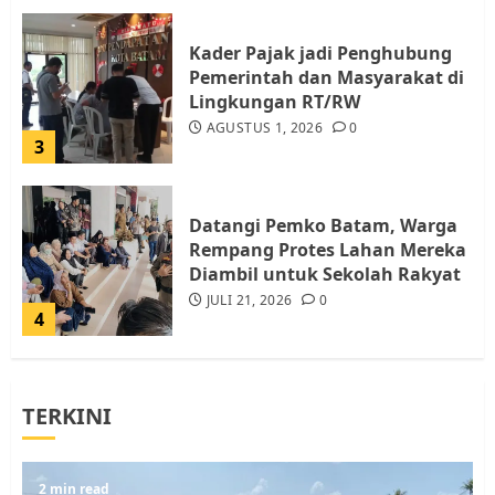
Kader Pajak jadi Penghubung
Pemerintah dan Masyarakat di
Lingkungan RT/RW
AGUSTUS 1, 2026
0
3
Datangi Pemko Batam, Warga
Rempang Protes Lahan Mereka
Diambil untuk Sekolah Rakyat
JULI 21, 2026
0
4
Warga Rempang Ajukan
TERKINI
Audiensi dengan Wali Kota
Batam, Soroti Aktivitas yang
Resahkan Warga
5
2 min read
JULI 17, 2026
0