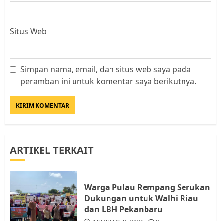
Situs Web
Simpan nama, email, dan situs web saya pada
Kader Pajak jadi Penghubung
peramban ini untuk komentar saya berikutnya.
Pemerintah dan Masyarakat di
Lingkungan RT/RW
AGUSTUS 1, 2026
0
3
ARTIKEL TERKAIT
Datangi Pemko Batam, Warga
Rempang Protes Lahan Mereka
Diambil untuk Sekolah Rakyat
Warga Pulau Rempang Serukan
JULI 21, 2026
0
Dukungan untuk Walhi Riau
4
dan LBH Pekanbaru