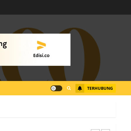
Warga Rempang Ajukan
Audiensi dengan Wali
Kota Batam, Soroti
Aktivitas yang Resahkan
Warga
4
JULI 17, 2026
0
Tim Advokasi Desak BP
Batam Berhenti
Merampas Tanah Warga
Rempang
TERHUBUNG
JULI 15, 2026
0
5
Pemko Batam Tegaskan
RT dan RW bukan Petugas
Pendataan dan
Pemungutan Pajak