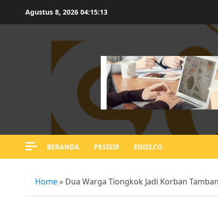
Skip
Agustus 8, 2026
04:15:14
to
content
BERANDA
PESISIR
EDISI.CO
Home
»
Dua Warga Tiongkok Jadi Korban Tamban