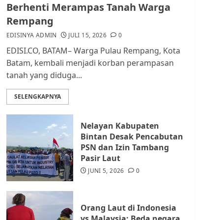
dan Masyarakat di
Berhenti Merampas Tanah Warga
Lingkungan RT/RW
Rempang
AGUSTUS 1, 2026
0
2
EDISINYA ADMIN
JULI 15, 2026
0
EDISI.CO, BATAM– Warga Pulau Rempang, Kota
Datangi Pemko Batam,
Batam, kembali menjadi korban perampasan
Warga Rempang Protes
tanah yang diduga...
Lahan Mereka Diambil
untuk Sekolah Rakyat
SELENGKAPNYA
JULI 21, 2026
0
3
Nelayan Kabupaten
Warga Rempang Ajukan
Bintan Desak Pencabutan
Audiensi dengan Wali
PSN dan Izin Tambang
Kota Batam, Soroti
Pasir Laut
Aktivitas yang Resahkan
Warga
JUNI 5, 2026
0
4
JULI 17, 2026
0
Orang Laut di Indonesia
Tim Advokasi Desak BP
vs Malaysia: Beda negara,