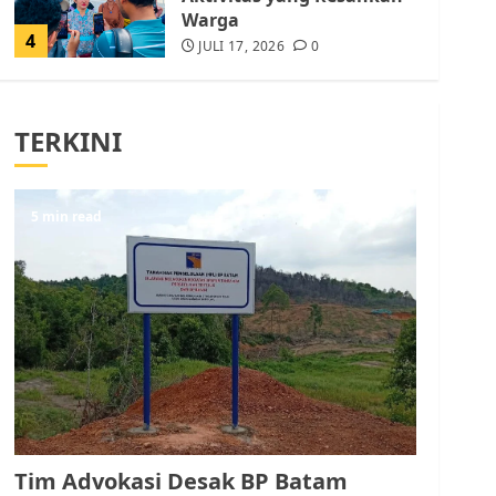
Warga
4
JULI 17, 2026
0
Tim Advokasi Desak BP
Batam Berhenti
TERKINI
Merampas Tanah Warga
Rempang
JULI 15, 2026
0
5
5 min read
Pemko Batam Tegaskan
RT dan RW bukan Petugas
Pendataan dan
Pemungutan Pajak
AGUSTUS 1, 2026
0
1
Kader Pajak jadi
Penghubung Pemerintah
Tim Advokasi Desak BP Batam