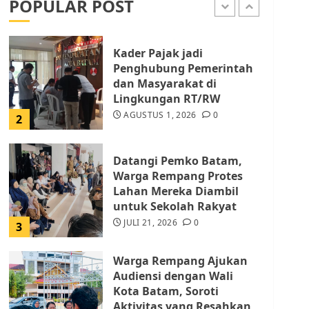
POPULAR POST
AGUSTUS 1, 2026
0
1
Kader Pajak jadi
Penghubung Pemerintah
dan Masyarakat di
Lingkungan RT/RW
AGUSTUS 1, 2026
0
2
Datangi Pemko Batam,
Warga Rempang Protes
Lahan Mereka Diambil
untuk Sekolah Rakyat
JULI 21, 2026
0
3
Warga Rempang Ajukan
Audiensi dengan Wali
Kota Batam, Soroti
Aktivitas yang Resahkan