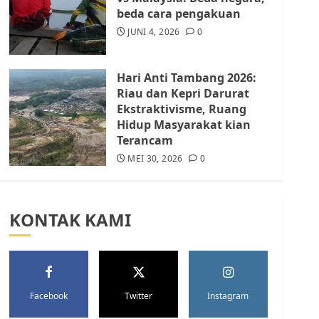
Batam Berhenti
beda cara pengakuan
Merampas Tanah Warga
Rempang
JUNI 4, 2026
0
JULI 15, 2026
0
5
Hari Anti Tambang 2026:
Riau dan Kepri Darurat
Ekstraktivisme, Ruang
Hidup Masyarakat kian
Terancam
MEI 30, 2026
0
KONTAK KAMI
Facebook
Twitter
Instagram