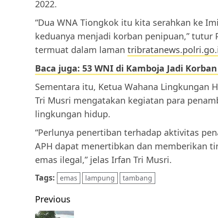
2022.
“Dua WNA Tiongkok itu kita serahkan ke Imig
keduanya menjadi korban penipuan,” tutur
termuat dalam laman
tribratanews.polri.go.
Baca juga: 53 WNI di Kamboja Jadi Korban
Sementara itu, Ketua Wahana Lingkungan Hi
Tri Musri mengatakan kegiatan para penam
lingkungan hidup.
“Perlunya penertiban terhadap aktivitas p
APH dapat menertibkan dan memberikan ti
emas ilegal,” jelas Irfan Tri Musri.
Tags:
emas
lampung
tambang
Post
Previous
navigation