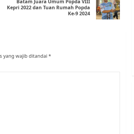
Batam Juara Umum Popda VIII
Previous
Next
Kepri 2022 dan Tuan Rumah Popda
Ke-9 2024
post:
post:
s yang wajib ditandai
*