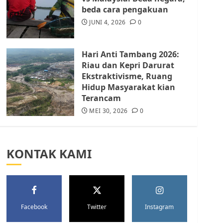
Batam Berhenti
beda cara pengakuan
Merampas Tanah Warga
Rempang
JUNI 4, 2026
0
JULI 15, 2026
0
5
Hari Anti Tambang 2026:
Riau dan Kepri Darurat
Ekstraktivisme, Ruang
Hidup Masyarakat kian
Terancam
MEI 30, 2026
0
KONTAK KAMI
Facebook
Twitter
Instagram