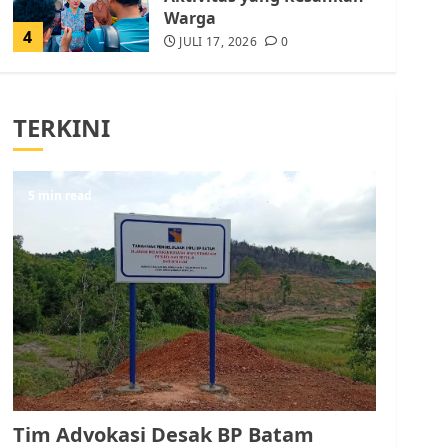
Warga
4
JULI 17, 2026
0
Tim Advokasi Desak BP
Batam Berhenti
TERKINI
Merampas Tanah Warga
Rempang
JULI 15, 2026
0
5
5 min read
Pemko Batam Tegaskan
RT dan RW bukan Petugas
Pendataan dan
Pemungutan Pajak
AGUSTUS 1, 2026
0
1
Kader Pajak jadi
Penghubung Pemerintah
Tim Advokasi Desak BP Batam