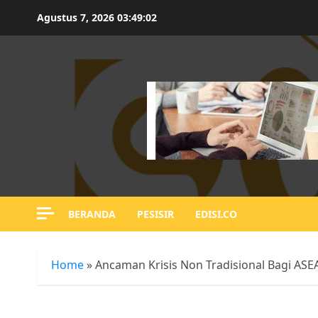
Skip
Agustus 7, 2026
03:49:03
to
content
BERANDA
PESISIR
EDISI.CO
Home
»
Ancaman Krisis Non Tradisional Bagi ASE