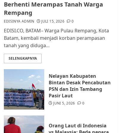
dan Masyarakat di
Berhenti Merampas Tanah Warga
Lingkungan RT/RW
Rempang
AGUSTUS 1, 2026
0
2
EDISINYA ADMIN
JULI 15, 2026
0
EDISI.CO, BATAM– Warga Pulau Rempang, Kota
Datangi Pemko Batam,
Batam, kembali menjadi korban perampasan
Warga Rempang Protes
tanah yang diduga...
Lahan Mereka Diambil
untuk Sekolah Rakyat
SELENGKAPNYA
JULI 21, 2026
0
3
Nelayan Kabupaten
Warga Rempang Ajukan
Bintan Desak Pencabutan
Audiensi dengan Wali
PSN dan Izin Tambang
Kota Batam, Soroti
Pasir Laut
Aktivitas yang Resahkan
Warga
JUNI 5, 2026
0
4
JULI 17, 2026
0
Orang Laut di Indonesia
Tim Advokasi Desak BP
vs Malaysia: Beda negara,