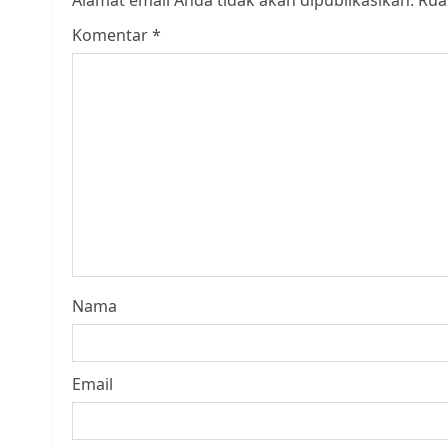
Alamat email Anda tidak akan dipublikasikan.
Rua
Komentar
*
Nama
Email