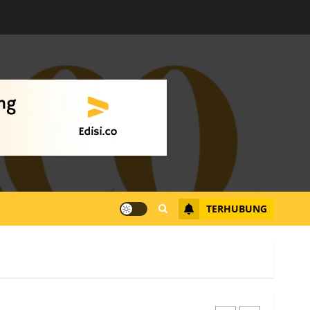
Warga Rempang Ajukan
Audiensi dengan Wali
Kota Batam, Soroti
Aktivitas yang Resahkan
Warga
4
JULI 17, 2026
0
Tim Advokasi Desak BP
Batam Berhenti
Merampas Tanah Warga
Rempang
TERHUBUNG
JULI 15, 2026
0
5
Pemko Batam Tegaskan
RT dan RW bukan Petugas
Pendataan dan
Pemungutan Pajak