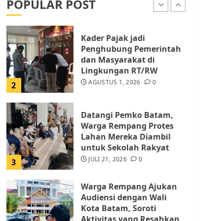
POPULAR POST
AGUSTUS 1, 2026
0
1
Kader Pajak jadi
Penghubung Pemerintah
dan Masyarakat di
Lingkungan RT/RW
AGUSTUS 1, 2026
0
2
Datangi Pemko Batam,
Warga Rempang Protes
Lahan Mereka Diambil
untuk Sekolah Rakyat
JULI 21, 2026
0
3
Warga Rempang Ajukan
Audiensi dengan Wali
Kota Batam, Soroti
Aktivitas yang Resahkan