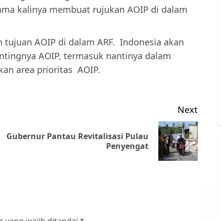
tama kalinya membuat rujukan AOIP di dalam
 tujuan AOIP di dalam ARF. Indonesia akan
ntingnya AOIP, termasuk nantinya dalam
an area prioritas AOIP.
Next
Gubernur Pantau Revitalisasi Pulau
Previous
Next
Penyengat
post:
post: