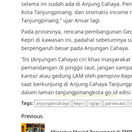
selama ini sudah ada di Anjung Cahaya. Pe
Kota Tanjungpinang, dan otomatis income n
Tanjungpinang,” ujar Ansar lagi.
Pada prosesnya, rencana pembangunan Ged
Kepri di kawasan ini, padahal sebelumnya s
berpengaruh besar pada Anjungan Cahaya.
“Ini (Anjungan Cahaya) ciri khas masyaraka
pemandangan di pinggir laut, jangan sampai t
kantor atau gedung LAM oleh pemprov Kepri,
saat berkunjung di Anjung Cahaya Tanjungpi
dalam laman
tanjungpinangkota.go.id
edisi
Tags:
anjungancahaya
kepri
ngopi
pariwisata
Post
Previous
navigation