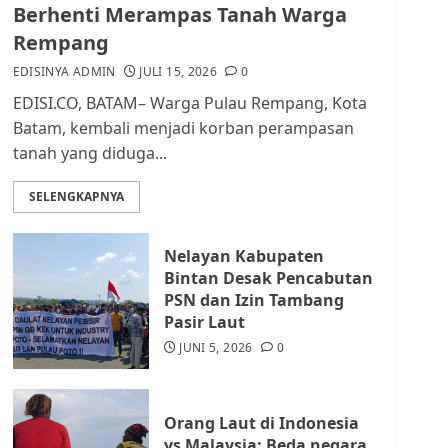
dan Masyarakat di
Berhenti Merampas Tanah Warga
Lingkungan RT/RW
Rempang
AGUSTUS 1, 2026
0
2
EDISINYA ADMIN
JULI 15, 2026
0
EDISI.CO, BATAM– Warga Pulau Rempang, Kota
Datangi Pemko Batam,
Batam, kembali menjadi korban perampasan
Warga Rempang Protes
tanah yang diduga...
Lahan Mereka Diambil
untuk Sekolah Rakyat
SELENGKAPNYA
JULI 21, 2026
0
3
Nelayan Kabupaten
Warga Rempang Ajukan
Bintan Desak Pencabutan
Audiensi dengan Wali
PSN dan Izin Tambang
Kota Batam, Soroti
Pasir Laut
Aktivitas yang Resahkan
Warga
JUNI 5, 2026
0
4
JULI 17, 2026
0
Orang Laut di Indonesia
Tim Advokasi Desak BP
vs Malaysia: Beda negara,