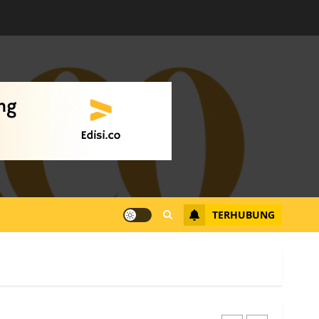
Warga Rempang Ajukan
Audiensi dengan Wali
Kota Batam, Soroti
Aktivitas yang Resahkan
Warga
4
JULI 17, 2026
0
Tim Advokasi Desak BP
Batam Berhenti
Merampas Tanah Warga
Rempang
TERHUBUNG
JULI 15, 2026
0
5
Pemko Batam Tegaskan
RT dan RW bukan Petugas
Pendataan dan
Pemungutan Pajak