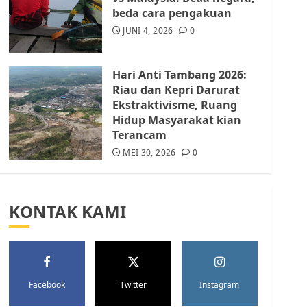
Batam Berhenti
beda cara pengakuan
Merampas Tanah Warga
Rempang
JUNI 4, 2026
0
JULI 15, 2026
0
5
Hari Anti Tambang 2026:
Riau dan Kepri Darurat
Ekstraktivisme, Ruang
Hidup Masyarakat kian
Terancam
MEI 30, 2026
0
KONTAK KAMI
Facebook
Twitter
Instagram