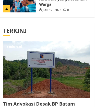
Warga
4
JULI 17, 2026
0
Tim Advokasi Desak BP
Batam Berhenti
TERKINI
Merampas Tanah Warga
Rempang
JULI 15, 2026
0
5
5 min read
Pemko Batam Tegaskan
RT dan RW bukan Petugas
Pendataan dan
Pemungutan Pajak
AGUSTUS 1, 2026
0
1
Kader Pajak jadi
Penghubung Pemerintah
Tim Advokasi Desak BP Batam