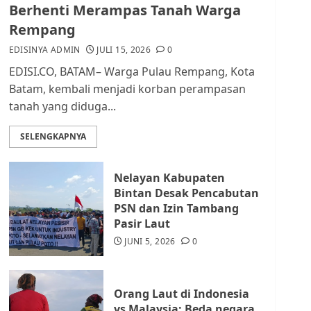
dan Masyarakat di
Berhenti Merampas Tanah Warga
Lingkungan RT/RW
Rempang
AGUSTUS 1, 2026
0
2
EDISINYA ADMIN
JULI 15, 2026
0
EDISI.CO, BATAM– Warga Pulau Rempang, Kota
Datangi Pemko Batam,
Batam, kembali menjadi korban perampasan
Warga Rempang Protes
tanah yang diduga...
Lahan Mereka Diambil
untuk Sekolah Rakyat
SELENGKAPNYA
JULI 21, 2026
0
3
Nelayan Kabupaten
Warga Rempang Ajukan
Bintan Desak Pencabutan
Audiensi dengan Wali
PSN dan Izin Tambang
Kota Batam, Soroti
Pasir Laut
Aktivitas yang Resahkan
Warga
JUNI 5, 2026
0
4
JULI 17, 2026
0
Orang Laut di Indonesia
Tim Advokasi Desak BP
vs Malaysia: Beda negara,