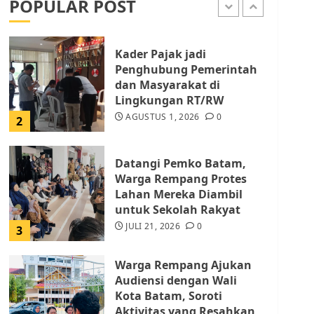
POPULAR POST
AGUSTUS 1, 2026
0
1
Kader Pajak jadi
Penghubung Pemerintah
dan Masyarakat di
Lingkungan RT/RW
AGUSTUS 1, 2026
0
2
Datangi Pemko Batam,
Warga Rempang Protes
Lahan Mereka Diambil
untuk Sekolah Rakyat
JULI 21, 2026
0
3
Warga Rempang Ajukan
Audiensi dengan Wali
Kota Batam, Soroti
Aktivitas yang Resahkan