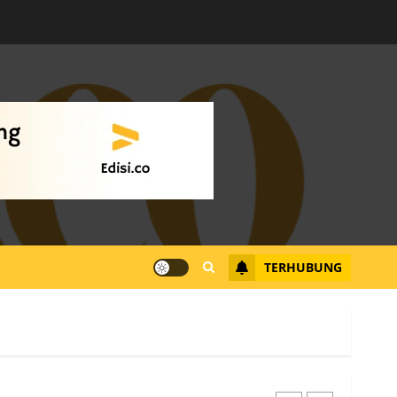
Warga Rempang Ajukan
Audiensi dengan Wali
Kota Batam, Soroti
Aktivitas yang Resahkan
Warga
4
JULI 17, 2026
0
Tim Advokasi Desak BP
Batam Berhenti
Merampas Tanah Warga
Rempang
TERHUBUNG
JULI 15, 2026
0
5
Pemko Batam Tegaskan
RT dan RW bukan Petugas
Pendataan dan
Pemungutan Pajak