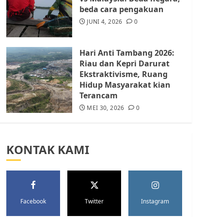
Batam Berhenti
beda cara pengakuan
Merampas Tanah Warga
Rempang
JUNI 4, 2026
0
JULI 15, 2026
0
5
Hari Anti Tambang 2026:
Riau dan Kepri Darurat
Ekstraktivisme, Ruang
Hidup Masyarakat kian
Terancam
MEI 30, 2026
0
KONTAK KAMI
Facebook
Twitter
Instagram