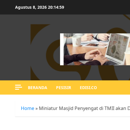
Skip
Agustus 8, 2026
20:15:00
to
content
BERANDA
PESISIR
EDISI.CO
Home
»
Miniatur Masjid Penyengat di TMII akan Di