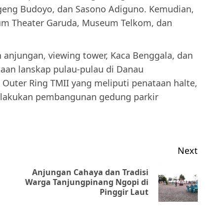
geng Budoyo, dan Sasono Adiguno. Kemudian,
um Theater Garuda, Museum Telkom, dan
 anjungan, viewing tower, Kaca Benggala, dan
aan lanskap pulau-pulau di Danau
Outer Ring TMII yang meliputi penataan halte,
 dilakukan pembangunan gedung parkir
Next
Anjungan Cahaya dan Tradisi
Previous
Next
Warga Tanjungpinang Ngopi di
Pinggir Laut
post:
post: