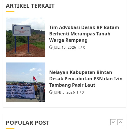
ARTIKEL TERKAIT
Warga Rempang Ajukan
Audiensi dengan Wali Kota
Batam, Soroti Aktivitas yang
Resahkan Warga
Tim Advokasi Desak BP Batam
Berhenti Merampas Tanah
4
JULI 17, 2026
0
Warga Rempang
JULI 15, 2026
0
Tim Advokasi Desak BP Batam
Berhenti Merampas Tanah
Warga Rempang
Nelayan Kabupaten Bintan
JULI 15, 2026
0
Desak Pencabutan PSN dan Izin
5
Tambang Pasir Laut
JUNI 5, 2026
0
Pemko Batam Tegaskan RT dan
RW bukan Petugas Pendataan
dan Pemungutan Pajak
AGUSTUS 1, 2026
0
POPULAR POST
1