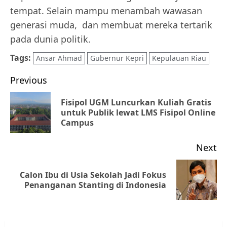
tempat. Selain mampu menambah wawasan
generasi muda, dan membuat mereka tertarik
pada dunia politik.
Tags:
Ansar Ahmad
Gubernur Kepri
Kepulauan Riau
Post
Previous
navigation
Fisipol UGM Luncurkan Kuliah Gratis
Pr
untuk Publik lewat LMS Fisipol Online
Campus
po
Next
Datangi Pemko Batam, Warga
Calon Ibu di Usia Sekolah Jadi Fokus
Next
Rempang Protes Lahan Mereka
Penanganan Stanting di Indonesia
Diambil untuk Sekolah Rakyat
post:
JULI 21, 2026
0
3