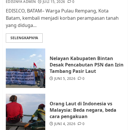
EDISINYA ADMIN
JULI 15, 2026
0
AGUSTUS 1, 2026
0
2
EDISI.CO, BATAM– Warga Pulau Rempang, Kota
Batam, kembali menjadi korban perampasan tanah
yang diduga...
Datangi Pemko Batam, Warga
Rempang Protes Lahan Mereka
SELENGKAPNYA
Diambil untuk Sekolah Rakyat
JULI 21, 2026
0
3
Nelayan Kabupaten Bintan
Desak Pencabutan PSN dan Izin
Warga Rempang Ajukan
Tambang Pasir Laut
Audiensi dengan Wali Kota
JUNI 5, 2026
0
Batam, Soroti Aktivitas yang
Resahkan Warga
4
JULI 17, 2026
0
Orang Laut di Indonesia vs
Malaysia: Beda negara, beda
cara pengakuan
Tim Advokasi Desak BP Batam
Berhenti Merampas Tanah
JUNI 4, 2026
0