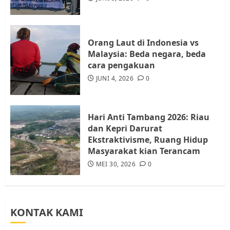
Batam, Soroti Aktivitas yang
Resahkan Warga
4
JULI 17, 2026
0
Orang Laut di Indonesia vs
Malaysia: Beda negara, beda
cara pengakuan
Tim Advokasi Desak BP Batam
Berhenti Merampas Tanah
JUNI 4, 2026
0
Warga Rempang
JULI 15, 2026
0
5
Hari Anti Tambang 2026: Riau
dan Kepri Darurat
Ekstraktivisme, Ruang Hidup
Masyarakat kian Terancam
MEI 30, 2026
0
KONTAK KAMI