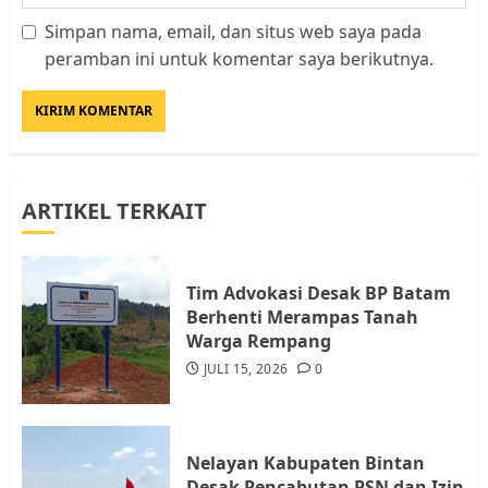
Simpan nama, email, dan situs web saya pada
Datangi Pemko Batam, Warga
peramban ini untuk komentar saya berikutnya.
Rempang Protes Lahan Mereka
Diambil untuk Sekolah Rakyat
JULI 21, 2026
0
3
ARTIKEL TERKAIT
Warga Rempang Ajukan
Audiensi dengan Wali Kota
Batam, Soroti Aktivitas yang
Resahkan Warga
Tim Advokasi Desak BP Batam
Berhenti Merampas Tanah
4
JULI 17, 2026
0
Warga Rempang
JULI 15, 2026
0
Tim Advokasi Desak BP Batam
Berhenti Merampas Tanah
Warga Rempang
Nelayan Kabupaten Bintan
JULI 15, 2026
0
Desak Pencabutan PSN dan Izin