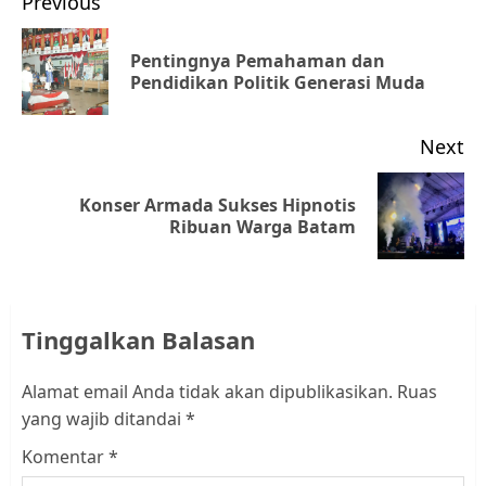
Post
Previous
navigation
Pentingnya Pemahaman dan
Pr
Pendidikan Politik Generasi Muda
po
Next
Konser Armada Sukses Hipnotis
Next
Ribuan Warga Batam
post:
Tinggalkan Balasan
Alamat email Anda tidak akan dipublikasikan.
Ruas
yang wajib ditandai
*
Komentar
*