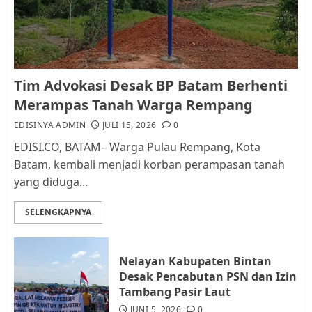
dan Pemungutan Pajak
AGUSTUS 1, 2026
0
1
Kader Pajak jadi Penghubung
Tim Advokasi Desak BP Batam Berhenti
Pemerintah dan Masyarakat di
Merampas Tanah Warga Rempang
Lingkungan RT/RW
EDISINYA ADMIN
JULI 15, 2026
0
AGUSTUS 1, 2026
0
2
EDISI.CO, BATAM– Warga Pulau Rempang, Kota
Batam, kembali menjadi korban perampasan tanah
yang diduga...
Datangi Pemko Batam, Warga
Rempang Protes Lahan Mereka
SELENGKAPNYA
Diambil untuk Sekolah Rakyat
JULI 21, 2026
0
3
Nelayan Kabupaten Bintan
Desak Pencabutan PSN dan Izin
Warga Rempang Ajukan
Tambang Pasir Laut
Audiensi dengan Wali Kota
JUNI 5, 2026
0