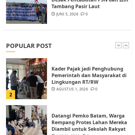
5
Tambang Pasir Laut
JUNI 5, 2026
0
Pemko Batam Tegaskan RT dan
RW bukan Petugas Pendataan
dan Pemungutan Pajak
AGUSTUS 1, 2026
0
POPULAR POST
1
Kader Pajak jadi Penghubung
Pemerintah dan Masyarakat di
Lingkungan RT/RW
AGUSTUS 1, 2026
0
2
Datangi Pemko Batam, Warga
Rempang Protes Lahan Mereka
Diambil untuk Sekolah Rakyat