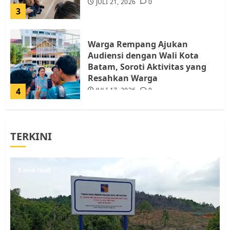
JULI 21, 2026
0
3
Warga Rempang Ajukan
Audiensi dengan Wali Kota
Batam, Soroti Aktivitas yang
Resahkan Warga
4
JULI 17, 2026
0
Tim Advokasi Desak BP Batam
TERKINI
Berhenti Merampas Tanah
Warga Rempang
JULI 15, 2026
0
5
5 min read
Pemko Batam Tegaskan RT dan
RW bukan Petugas Pendataan