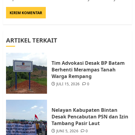
Rempang Protes Lahan Mereka
Diambil untuk Sekolah Rakyat
JULI 21, 2026
0
3
ARTIKEL TERKAIT
Warga Rempang Ajukan
Audiensi dengan Wali Kota
Batam, Soroti Aktivitas yang
Resahkan Warga
Tim Advokasi Desak BP Batam
Berhenti Merampas Tanah
4
JULI 17, 2026
0
Warga Rempang
JULI 15, 2026
0
Tim Advokasi Desak BP Batam
Berhenti Merampas Tanah
Warga Rempang
Nelayan Kabupaten Bintan
JULI 15, 2026
0
Desak Pencabutan PSN dan Izin
5
Tambang Pasir Laut
JUNI 5, 2026
0