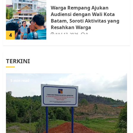
Warga Rempang Ajukan
Audiensi dengan Wali Kota
Batam, Soroti Aktivitas yang
Resahkan Warga
4
JULI 17, 2026
0
Tim Advokasi Desak BP Batam
TERKINI
Berhenti Merampas Tanah
Warga Rempang
JULI 15, 2026
0
5
5 min read
Pemko Batam Tegaskan RT dan
RW bukan Petugas Pendataan
dan Pemungutan Pajak
AGUSTUS 1, 2026
0
1