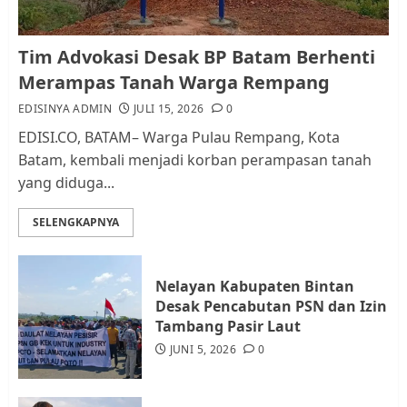
Kader Pajak jadi Penghubung
Tim Advokasi Desak BP Batam Berhenti
Pemerintah dan Masyarakat di
Merampas Tanah Warga Rempang
Lingkungan RT/RW
EDISINYA ADMIN
JULI 15, 2026
0
AGUSTUS 1, 2026
0
2
EDISI.CO, BATAM– Warga Pulau Rempang, Kota
Batam, kembali menjadi korban perampasan tanah
yang diduga...
Datangi Pemko Batam, Warga
Rempang Protes Lahan Mereka
SELENGKAPNYA
Diambil untuk Sekolah Rakyat
JULI 21, 2026
0
3
Nelayan Kabupaten Bintan
Desak Pencabutan PSN dan Izin
Warga Rempang Ajukan
Tambang Pasir Laut
Audiensi dengan Wali Kota
JUNI 5, 2026
0
Batam, Soroti Aktivitas yang
Resahkan Warga
JULI 17, 2026
0