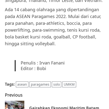
Singapura, Thailand, Timor Leste, dan Vietnam.
Ada 14 cabang olahraga yang dipertandingan
pada ASEAN Paragames 2022. Mulai dari catur,
para panahan, para-athletics, boccia, para
powerlifting, para-swimming, tenis kursi roda,
bola basket kursi roda, goalball, CP football,
hingga sitting volleyball.
Penulis : Irvan Fanani
Editor : Bobi
Tags:
asean
paragames
solo
UMKM
Post
Previous
navigation
Gairahkan Ekonomi Maritim Batam
Pr