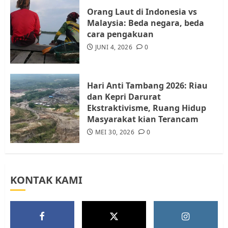
4
Orang Laut di Indonesia vs
Malaysia: Beda negara, beda
cara pengakuan
Tim Advokasi Desak BP Batam
Berhenti Merampas Tanah
JUNI 4, 2026
0
Warga Rempang
JULI 15, 2026
0
5
Hari Anti Tambang 2026: Riau
dan Kepri Darurat
Ekstraktivisme, Ruang Hidup
Masyarakat kian Terancam
MEI 30, 2026
0
KONTAK KAMI