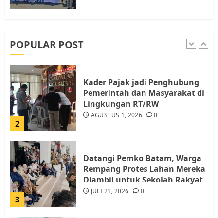
Pemko Batam Tegaskan RT dan
RW bukan Petugas Pendataan
dan Pemungutan Pajak
AGUSTUS 1, 2026
0
POPULAR POST
1
Kader Pajak jadi Penghubung
Pemerintah dan Masyarakat di
Lingkungan RT/RW
AGUSTUS 1, 2026
0
2
Datangi Pemko Batam, Warga
Rempang Protes Lahan Mereka
Diambil untuk Sekolah Rakyat
JULI 21, 2026
0
3