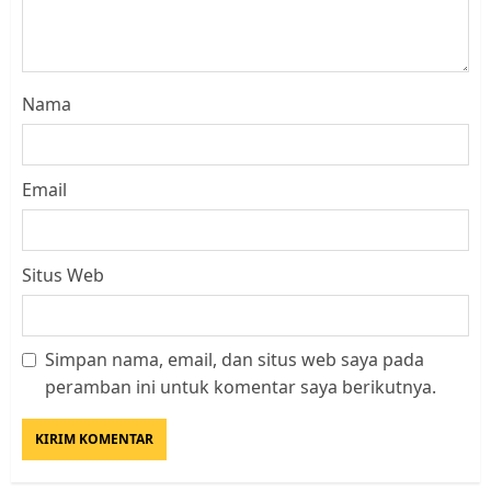
Nama
Email
Situs Web
Simpan nama, email, dan situs web saya pada
Kader Pajak jadi Penghubung
peramban ini untuk komentar saya berikutnya.
Pemerintah dan Masyarakat di
Lingkungan RT/RW
AGUSTUS 1, 2026
0
3