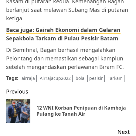
Kasam di putaran kedua. Kemenangan Bagan
berlanjut saat melawan Subang Mas di putaran
ketiga.
Baca juga: Gairah Ekonomi dalam Gelaran
Sepakbola Tarkam di Pulau Pesisir Batam
Di Semifinal, Bagan berhasil mengalahkan
Pelontang dan memastikan sebagai kampiun
setelah mengandaskan perlawanan Biram FC.
Tags:
airraja
Airrajacup2022
bola
pesisir
Tarkam
Post
Previous
navigation
12 WNI Korban Penipuan di Kamboja
Pr
Pulang ke Tanah Air
po
Next