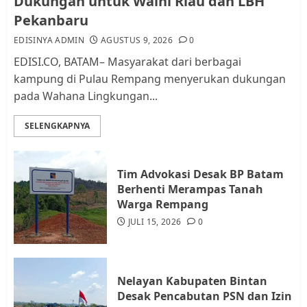
Dukungan untuk Walhi Riau dan LBH
dan Pemungutan Pajak
Pekanbaru
AGUSTUS 1, 2026
0
2
EDISINYA ADMIN
AGUSTUS 9, 2026
0
EDISI.CO, BATAM– Masyarakat dari berbagai
kampung di Pulau Rempang menyerukan dukungan
Kader Pajak jadi Penghubung
pada Wahana Lingkungan...
Pemerintah dan Masyarakat di
Lingkungan RT/RW
SELENGKAPNYA
AGUSTUS 1, 2026
0
3
Tim Advokasi Desak BP Batam
Datangi Pemko Batam, Warga
Berhenti Merampas Tanah
Rempang Protes Lahan Mereka
Warga Rempang
Diambil untuk Sekolah Rakyat
JULI 15, 2026
0
JULI 21, 2026
0
4
Nelayan Kabupaten Bintan
Warga Rempang Ajukan
Desak Pencabutan PSN dan Izin
Audiensi dengan Wali Kota