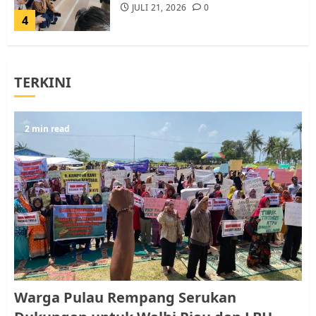
JULI 21, 2026
0
4
Warga Rempang Ajukan
TERKINI
Audiensi dengan Wali Kota
Batam, Soroti Aktivitas yang
Resahkan Warga
5
2 min read
JULI 17, 2026
0
Warga Pulau Rempang Serukan
Dukungan untuk Walhi Riau
dan LBH Pekanbaru
AGUSTUS 9, 2026
0
1
Pemko Batam Tegaskan RT dan
Warga Pulau Rempang Serukan
RW bukan Petugas Pendataan