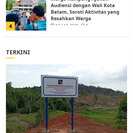
Audiensi dengan Wali Kota
Batam, Soroti Aktivitas yang
Resahkan Warga
4
JULI 17, 2026
0
Tim Advokasi Desak BP Batam
TERKINI
Berhenti Merampas Tanah
Warga Rempang
JULI 15, 2026
0
5
5 min read
Pemko Batam Tegaskan RT dan
RW bukan Petugas Pendataan
dan Pemungutan Pajak
AGUSTUS 1, 2026
0
1