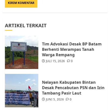
Diambil untuk Sekolah Rakyat
JULI 21, 2026
0
3
ARTIKEL TERKAIT
Warga Rempang Ajukan
Audiensi dengan Wali Kota
Batam, Soroti Aktivitas yang
Resahkan Warga
Tim Advokasi Desak BP Batam
Berhenti Merampas Tanah
4
JULI 17, 2026
0
Warga Rempang
JULI 15, 2026
0
Tim Advokasi Desak BP Batam
Berhenti Merampas Tanah
Warga Rempang
Nelayan Kabupaten Bintan
JULI 15, 2026
0
Desak Pencabutan PSN dan Izin
5
Tambang Pasir Laut
JUNI 5, 2026
0
Pemko Batam Tegaskan RT dan