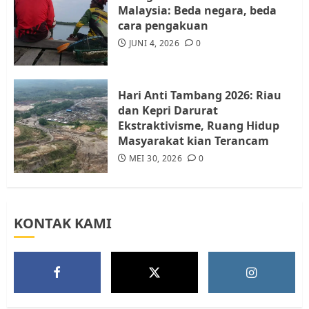
Malaysia: Beda negara, beda
cara pengakuan
Tim Advokasi Desak BP Batam
Berhenti Merampas Tanah
JUNI 4, 2026
0
Warga Rempang
JULI 15, 2026
0
5
Hari Anti Tambang 2026: Riau
dan Kepri Darurat
Ekstraktivisme, Ruang Hidup
Masyarakat kian Terancam
MEI 30, 2026
0
KONTAK KAMI