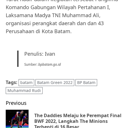
Komando Gabungan Wilayah Pertahanan I,
Laksamana Madya TNI Muhammad Ali,
organisasi perangkat daerah dan dan 43
Perusahaan di Kota Batam.
Penulis: Ivan
Sumber:
bpbatam.go.id
Tags:
batam
Batam Green 2022
BP Batam
Muhammad Rudi
Post
Previous
navigation
The Daddies Melaju ke Perempat Final
Pr
BWF 2022, Langkah The Minions
Terhenti di 16 Besar
po