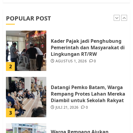
RW bukan Petugas Pendataan
dan Pemungutan Pajak
AGUSTUS 1, 2026
0
POPULAR POST
1
Kader Pajak jadi Penghubung
Pemerintah dan Masyarakat di
Lingkungan RT/RW
AGUSTUS 1, 2026
0
2
Datangi Pemko Batam, Warga
Rempang Protes Lahan Mereka
Diambil untuk Sekolah Rakyat
JULI 21, 2026
0
3
Warga Rempang Ajukan