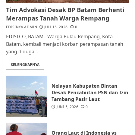
Kader Pajak jadi Penghubung
Tim Advokasi Desak BP Batam Berhenti
Pemerintah dan Masyarakat di
Merampas Tanah Warga Rempang
Lingkungan RT/RW
EDISINYA ADMIN
JULI 15, 2026
0
AGUSTUS 1, 2026
0
2
EDISI.CO, BATAM– Warga Pulau Rempang, Kota
Batam, kembali menjadi korban perampasan tanah
yang diduga...
Datangi Pemko Batam, Warga
Rempang Protes Lahan Mereka
SELENGKAPNYA
Diambil untuk Sekolah Rakyat
JULI 21, 2026
0
3
Nelayan Kabupaten Bintan
Desak Pencabutan PSN dan Izin
Warga Rempang Ajukan
Tambang Pasir Laut
Audiensi dengan Wali Kota
JUNI 5, 2026
0
Batam, Soroti Aktivitas yang
Resahkan Warga
4
JULI 17, 2026
0
Orang Laut di Indonesia vs