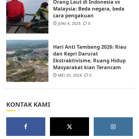
Orang Laut di Indonesia vs
Malaysia: Beda negara, beda
cara pengakuan
Tim Advokasi Desak BP Batam
Berhenti Merampas Tanah
JUNI 4, 2026
0
Warga Rempang
JULI 15, 2026
0
5
Hari Anti Tambang 2026: Riau
dan Kepri Darurat
Ekstraktivisme, Ruang Hidup
Masyarakat kian Terancam
MEI 30, 2026
0
KONTAK KAMI