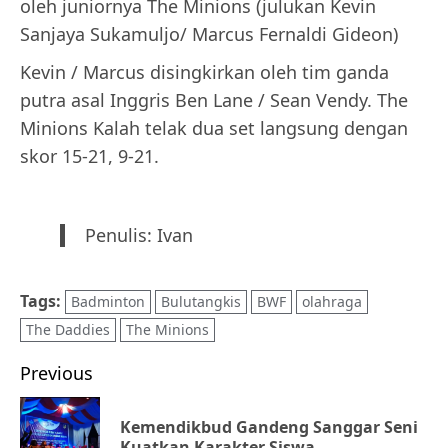
oleh juniornya The Minions (julukan Kevin
Sanjaya Sukamuljo/ Marcus Fernaldi Gideon)
Kevin / Marcus disingkirkan oleh tim ganda
putra asal Inggris Ben Lane / Sean Vendy. The
Minions Kalah telak dua set langsung dengan
skor 15-21, 9-21.
Penulis: Ivan
Tags:
Badminton
Bulutangkis
BWF
olahraga
The Daddies
The Minions
Post
Previous
navigation
Kemendikbud Gandeng Sanggar Seni
Pr
Kuatkan Karakter Siswa