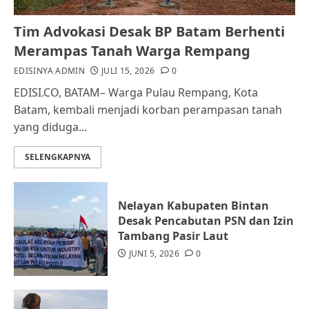
Kader Pajak jadi Penghubung
Tim Advokasi Desak BP Batam Berhenti
Pemerintah dan Masyarakat di
Merampas Tanah Warga Rempang
Lingkungan RT/RW
EDISINYA ADMIN
JULI 15, 2026
0
AGUSTUS 1, 2026
0
2
EDISI.CO, BATAM– Warga Pulau Rempang, Kota
Batam, kembali menjadi korban perampasan tanah
yang diduga...
Datangi Pemko Batam, Warga
Rempang Protes Lahan Mereka
SELENGKAPNYA
Diambil untuk Sekolah Rakyat
JULI 21, 2026
0
3
Nelayan Kabupaten Bintan
Desak Pencabutan PSN dan Izin
Warga Rempang Ajukan
Tambang Pasir Laut
Audiensi dengan Wali Kota
JUNI 5, 2026
0
Batam, Soroti Aktivitas yang
Resahkan Warga
4
JULI 17, 2026
0