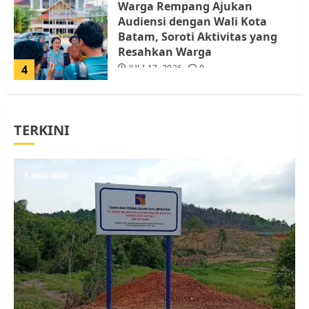
Warga Rempang Ajukan
Audiensi dengan Wali Kota
Batam, Soroti Aktivitas yang
Resahkan Warga
4
JULI 17, 2026
0
Tim Advokasi Desak BP Batam
TERKINI
Berhenti Merampas Tanah
Warga Rempang
JULI 15, 2026
0
5
5 min read
Pemko Batam Tegaskan RT dan
RW bukan Petugas Pendataan
dan Pemungutan Pajak
AGUSTUS 1, 2026
0
1