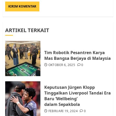
Diambil untuk Sekolah Rakyat
JULI 21, 2026
0
3
ARTIKEL TERKAIT
Warga Rempang Ajukan
Audiensi dengan Wali Kota
Batam, Soroti Aktivitas yang
Resahkan Warga
Tim Robotik Pesantren Karya
4
JULI 17, 2026
0
Mas Bangsa Berjaya di Malaysia
OKTOBER 6, 2025
0
Tim Advokasi Desak BP Batam
Berhenti Merampas Tanah
Warga Rempang
Keputusan Jürgen Klopp
JULI 15, 2026
0
Tinggalkan Liverpool Tandai Era
5
Baru ‘Wellbeing’
dalam Sepakbola
FEBRUARI 19, 2024
0
Pemko Batam Tegaskan RT dan