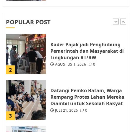
RW bukan Petugas Pendataan
dan Pemungutan Pajak
AGUSTUS 1, 2026
0
POPULAR POST
1
Kader Pajak jadi Penghubung
Pemerintah dan Masyarakat di
Lingkungan RT/RW
AGUSTUS 1, 2026
0
2
Datangi Pemko Batam, Warga
Rempang Protes Lahan Mereka
Diambil untuk Sekolah Rakyat
JULI 21, 2026
0
3