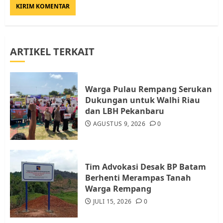
Lingkungan RT/RW
AGUSTUS 1, 2026
0
3
ARTIKEL TERKAIT
Datangi Pemko Batam, Warga
Rempang Protes Lahan Mereka
Diambil untuk Sekolah Rakyat
Warga Pulau Rempang Serukan
JULI 21, 2026
0
Dukungan untuk Walhi Riau
4
dan LBH Pekanbaru
AGUSTUS 9, 2026
0
Warga Rempang Ajukan
Audiensi dengan Wali Kota
Batam, Soroti Aktivitas yang
Resahkan Warga
Tim Advokasi Desak BP Batam
Berhenti Merampas Tanah
5
JULI 17, 2026
0
Warga Rempang
JULI 15, 2026
0
Warga Pulau Rempang Serukan