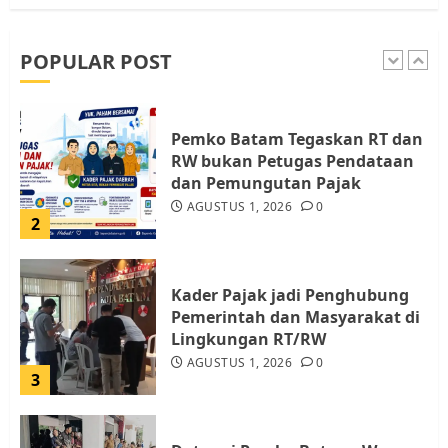
Dukungan untuk Walhi Riau
dan LBH Pekanbaru
AGUSTUS 9, 2026
0
POPULAR POST
1
Pemko Batam Tegaskan RT dan
RW bukan Petugas Pendataan
dan Pemungutan Pajak
AGUSTUS 1, 2026
0
2
Kader Pajak jadi Penghubung
Pemerintah dan Masyarakat di
Lingkungan RT/RW
AGUSTUS 1, 2026
0
3