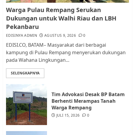
Pemko Batam Tegaskan RT dan
Warga Pulau Rempang Serukan
RW bukan Petugas Pendataan
Dukungan untuk Walhi Riau dan LBH
dan Pemungutan Pajak
Pekanbaru
AGUSTUS 1, 2026
0
2
EDISINYA ADMIN
AGUSTUS 9, 2026
0
EDISI.CO, BATAM– Masyarakat dari berbagai
kampung di Pulau Rempang menyerukan dukungan
Kader Pajak jadi Penghubung
pada Wahana Lingkungan...
Pemerintah dan Masyarakat di
Lingkungan RT/RW
SELENGKAPNYA
AGUSTUS 1, 2026
0
3
Tim Advokasi Desak BP Batam
Datangi Pemko Batam, Warga
Berhenti Merampas Tanah
Rempang Protes Lahan Mereka
Warga Rempang
Diambil untuk Sekolah Rakyat
JULI 15, 2026
0
JULI 21, 2026
0
4