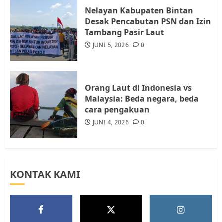
Nelayan Kabupaten Bintan
Warga Rempang Ajukan
Desak Pencabutan PSN dan Izin
Audiensi dengan Wali Kota
Tambang Pasir Laut
Batam, Soroti Aktivitas yang
JUNI 5, 2026
0
Resahkan Warga
5
JULI 17, 2026
0
Orang Laut di Indonesia vs
Malaysia: Beda negara, beda
cara pengakuan
JUNI 4, 2026
0
KONTAK KAMI