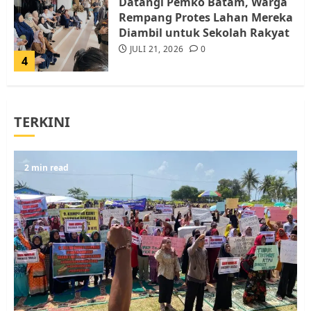
Datangi Pemko Batam, Warga
Rempang Protes Lahan Mereka
Diambil untuk Sekolah Rakyat
JULI 21, 2026
0
4
Warga Rempang Ajukan
TERKINI
Audiensi dengan Wali Kota
Batam, Soroti Aktivitas yang
Resahkan Warga
5
2 min read
JULI 17, 2026
0
Warga Pulau Rempang Serukan
Dukungan untuk Walhi Riau
dan LBH Pekanbaru
AGUSTUS 9, 2026
0
1