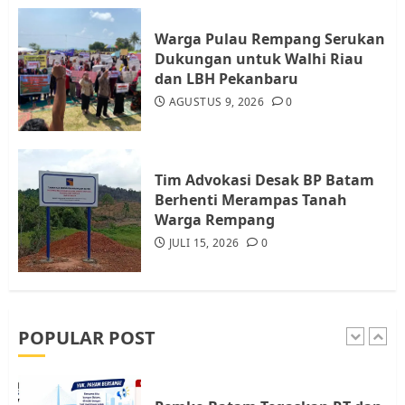
Rempang Protes Lahan Mereka
Diambil untuk Sekolah Rakyat
Warga Pulau Rempang Serukan
JULI 21, 2026
0
Dukungan untuk Walhi Riau
4
dan LBH Pekanbaru
AGUSTUS 9, 2026
0
Warga Rempang Ajukan
Audiensi dengan Wali Kota
Batam, Soroti Aktivitas yang
Resahkan Warga
Tim Advokasi Desak BP Batam
Berhenti Merampas Tanah
5
JULI 17, 2026
0
Warga Rempang
JULI 15, 2026
0
Warga Pulau Rempang Serukan
Dukungan untuk Walhi Riau
dan LBH Pekanbaru
AGUSTUS 9, 2026
0
POPULAR POST
1