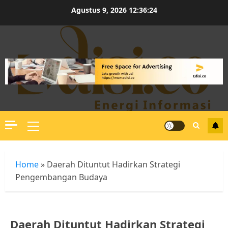
Skip
Agustus 9, 2026
12:36:25
to
content
Primary
Menu
Home
»
Daerah Dituntut Hadirkan Strategi
Pengembangan Budaya
Daerah Dituntut Hadirkan Strategi