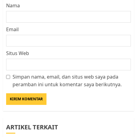
Nama
Email
Situs Web
Simpan nama, email, dan situs web saya pada
Kader Pajak jadi Penghubung
peramban ini untuk komentar saya berikutnya.
Pemerintah dan Masyarakat di
Lingkungan RT/RW
AGUSTUS 1, 2026
0
3
ARTIKEL TERKAIT
Datangi Pemko Batam, Warga