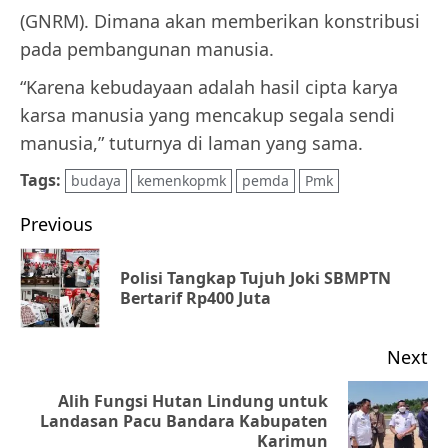
(GNRM). Dimana akan memberikan konstribusi
pada pembangunan manusia.
“Karena kebudayaan adalah hasil cipta karya
karsa manusia yang mencakup segala sendi
manusia,” tuturnya di laman yang sama.
Tags:
budaya
kemenkopmk
pemda
Pmk
Post
Previous
navigation
Polisi Tangkap Tujuh Joki SBMPTN
Pr
Bertarif Rp400 Juta
po
Next
Alih Fungsi Hutan Lindung untuk
Next
Landasan Pacu Bandara Kabupaten
Karimun
post: