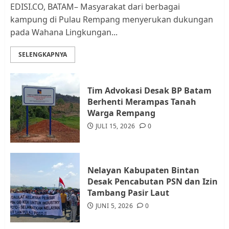
EDISI.CO, BATAM– Masyarakat dari berbagai
kampung di Pulau Rempang menyerukan dukungan
Kader Pajak jadi Penghubung
pada Wahana Lingkungan...
Pemerintah dan Masyarakat di
Lingkungan RT/RW
SELENGKAPNYA
AGUSTUS 1, 2026
0
3
Tim Advokasi Desak BP Batam
Datangi Pemko Batam, Warga
Berhenti Merampas Tanah
Rempang Protes Lahan Mereka
Warga Rempang
Diambil untuk Sekolah Rakyat
JULI 15, 2026
0
JULI 21, 2026
0
4
Nelayan Kabupaten Bintan
Warga Rempang Ajukan
Desak Pencabutan PSN dan Izin
Audiensi dengan Wali Kota
Tambang Pasir Laut
Batam, Soroti Aktivitas yang
JUNI 5, 2026
0
Resahkan Warga
5
JULI 17, 2026
0