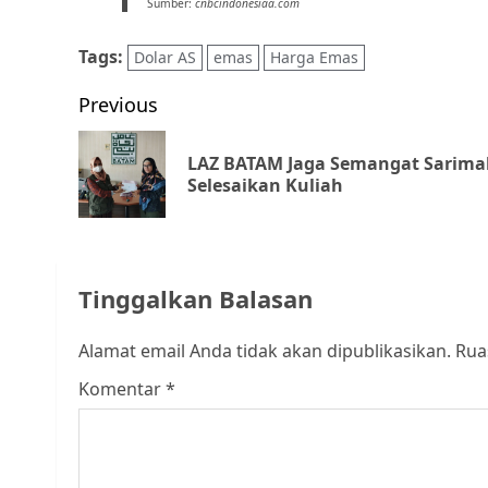
Sumber:
cnbcindonesiaa.com
Tags:
Dolar AS
emas
Harga Emas
Post
Previous
navigation
LAZ BATAM Jaga Semangat Sarima
Selesaikan Kuliah
Tinggalkan Balasan
Alamat email Anda tidak akan dipublikasikan.
Rua
Komentar
*