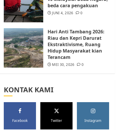
Batam Berhenti
beda cara pengakuan
Merampas Tanah Warga
Rempang
JUNI 4, 2026
0
JULI 15, 2026
0
5
Hari Anti Tambang 2026:
Riau dan Kepri Darurat
Ekstraktivisme, Ruang
Hidup Masyarakat kian
Terancam
MEI 30, 2026
0
KONTAK KAMI
Facebook
Twitter
Instagram