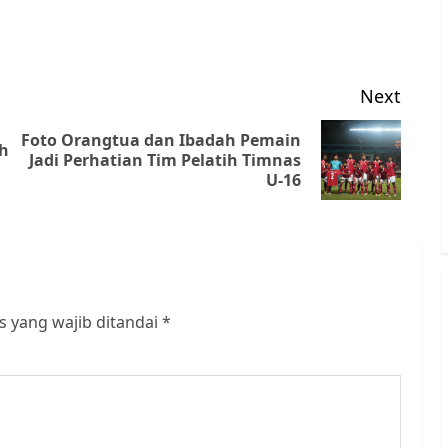
Next
Foto Orangtua dan Ibadah Pemain
h
Previous
Next
Jadi Perhatian Tim Pelatih Timnas
U-16
post:
post:
s yang wajib ditandai
*