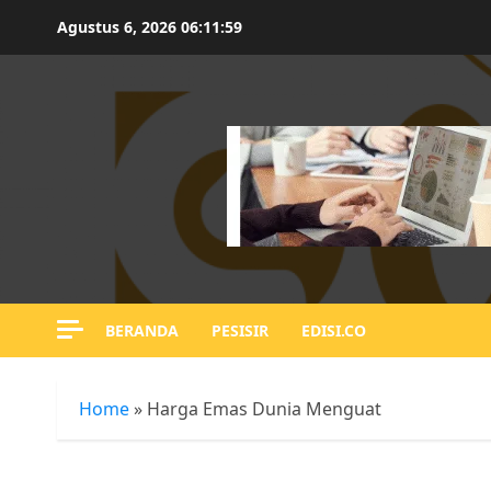
Skip
Agustus 6, 2026
06:12:00
to
content
BERANDA
PESISIR
EDISI.CO
Home
»
Harga Emas Dunia Menguat