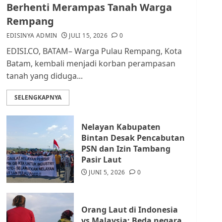
dan Masyarakat di
Berhenti Merampas Tanah Warga
Lingkungan RT/RW
Rempang
AGUSTUS 1, 2026
0
2
EDISINYA ADMIN
JULI 15, 2026
0
EDISI.CO, BATAM– Warga Pulau Rempang, Kota
Datangi Pemko Batam,
Batam, kembali menjadi korban perampasan
Warga Rempang Protes
tanah yang diduga...
Lahan Mereka Diambil
untuk Sekolah Rakyat
SELENGKAPNYA
JULI 21, 2026
0
3
Nelayan Kabupaten
Warga Rempang Ajukan
Bintan Desak Pencabutan
Audiensi dengan Wali
PSN dan Izin Tambang
Kota Batam, Soroti
Pasir Laut
Aktivitas yang Resahkan
Warga
JUNI 5, 2026
0
4
JULI 17, 2026
0
Orang Laut di Indonesia
Tim Advokasi Desak BP
vs Malaysia: Beda negara,