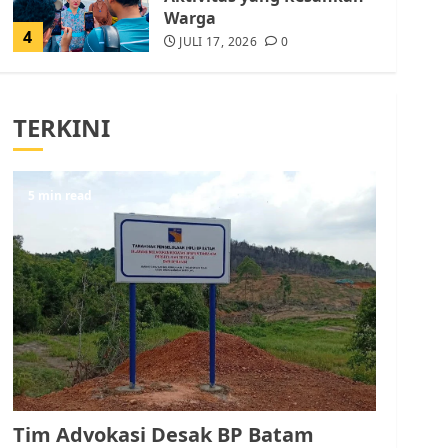
Warga
4
JULI 17, 2026
0
Tim Advokasi Desak BP
Batam Berhenti
TERKINI
Merampas Tanah Warga
Rempang
JULI 15, 2026
0
5
5 min read
Pemko Batam Tegaskan
RT dan RW bukan Petugas
Pendataan dan
Pemungutan Pajak
AGUSTUS 1, 2026
0
1
Kader Pajak jadi
Penghubung Pemerintah
Tim Advokasi Desak BP Batam