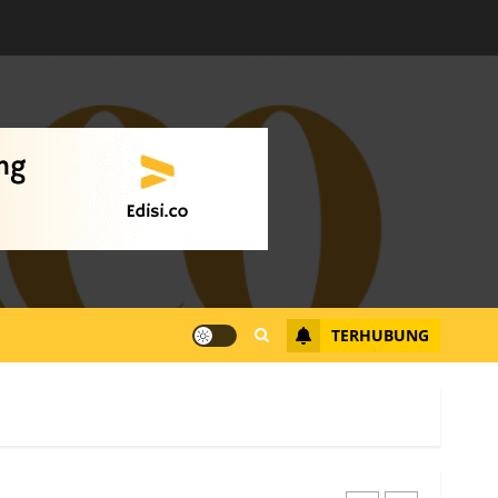
Warga Rempang Ajukan
Audiensi dengan Wali
Kota Batam, Soroti
Aktivitas yang Resahkan
Warga
4
JULI 17, 2026
0
Tim Advokasi Desak BP
Batam Berhenti
Merampas Tanah Warga
Rempang
TERHUBUNG
JULI 15, 2026
0
5
Pemko Batam Tegaskan
RT dan RW bukan Petugas
Pendataan dan
Pemungutan Pajak