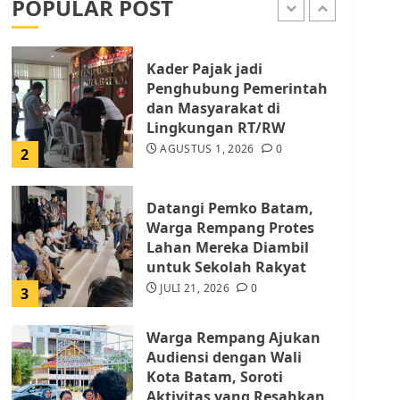
POPULAR POST
AGUSTUS 1, 2026
0
1
Kader Pajak jadi
Penghubung Pemerintah
dan Masyarakat di
Lingkungan RT/RW
AGUSTUS 1, 2026
0
2
Datangi Pemko Batam,
Warga Rempang Protes
Lahan Mereka Diambil
untuk Sekolah Rakyat
JULI 21, 2026
0
3
Warga Rempang Ajukan
Audiensi dengan Wali
Kota Batam, Soroti
Aktivitas yang Resahkan