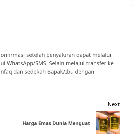
onfirmasi setelah penyaluran dapat melalui
ui WhatsApp/SMS. Selain melalui transfer ke
 infaq dan sedekah Bapak/Ibu dengan
Next
Previous
Next
Harga Emas Dunia Menguat
post:
post: