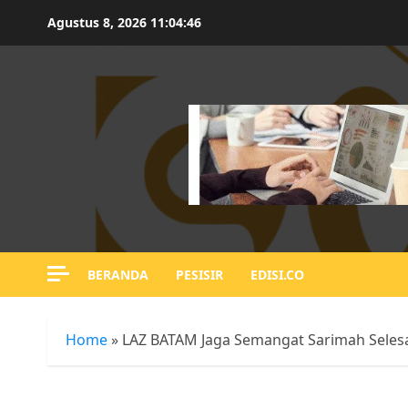
Skip
Agustus 8, 2026
11:04:47
to
content
BERANDA
PESISIR
EDISI.CO
Home
»
LAZ BATAM Jaga Semangat Sarimah Selesa