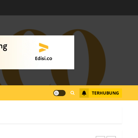
Warga Rempang Ajukan
Audiensi dengan Wali
Kota Batam, Soroti
Aktivitas yang Resahkan
Warga
4
JULI 17, 2026
0
Tim Advokasi Desak BP
Batam Berhenti
Merampas Tanah Warga
Rempang
TERHUBUNG
JULI 15, 2026
0
5
Pemko Batam Tegaskan
RT dan RW bukan Petugas
Pendataan dan
Pemungutan Pajak