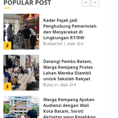
POPULAR POST
AGUSTUS 1, 2026
0
1
Kader Pajak jadi
Penghubung Pemerintah
dan Masyarakat di
Lingkungan RT/RW
AGUSTUS 1, 2026
0
2
Datangi Pemko Batam,
Warga Rempang Protes
Lahan Mereka Diambil
untuk Sekolah Rakyat
JULI 21, 2026
0
3
Warga Rempang Ajukan
Audiensi dengan Wali
Kota Batam, Soroti
Aktivitas yang Resahkan