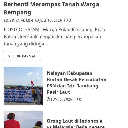
dan Masyarakat di
Berhenti Merampas Tanah Warga
Lingkungan RT/RW
Rempang
AGUSTUS 1, 2026
0
2
EDISINYA ADMIN
JULI 15, 2026
0
EDISI.CO, BATAM– Warga Pulau Rempang, Kota
Datangi Pemko Batam,
Batam, kembali menjadi korban perampasan
Warga Rempang Protes
tanah yang diduga...
Lahan Mereka Diambil
untuk Sekolah Rakyat
SELENGKAPNYA
JULI 21, 2026
0
3
Nelayan Kabupaten
Warga Rempang Ajukan
Bintan Desak Pencabutan
Audiensi dengan Wali
PSN dan Izin Tambang
Kota Batam, Soroti
Pasir Laut
Aktivitas yang Resahkan
Warga
JUNI 5, 2026
0
4
JULI 17, 2026
0
Orang Laut di Indonesia
Tim Advokasi Desak BP
vs Malaysia: Beda negara,