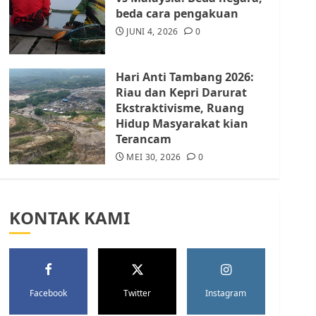
Batam Berhenti
beda cara pengakuan
Merampas Tanah Warga
Rempang
JUNI 4, 2026
0
JULI 15, 2026
0
5
Hari Anti Tambang 2026:
Riau dan Kepri Darurat
Ekstraktivisme, Ruang
Hidup Masyarakat kian
Terancam
MEI 30, 2026
0
KONTAK KAMI
Facebook
Twitter
Instagram