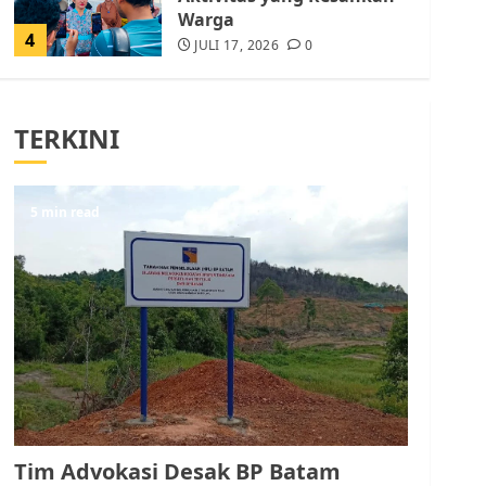
Warga
4
JULI 17, 2026
0
Tim Advokasi Desak BP
Batam Berhenti
TERKINI
Merampas Tanah Warga
Rempang
JULI 15, 2026
0
5
5 min read
Pemko Batam Tegaskan
RT dan RW bukan Petugas
Pendataan dan
Pemungutan Pajak
AGUSTUS 1, 2026
0
1
Kader Pajak jadi
Penghubung Pemerintah
Tim Advokasi Desak BP Batam