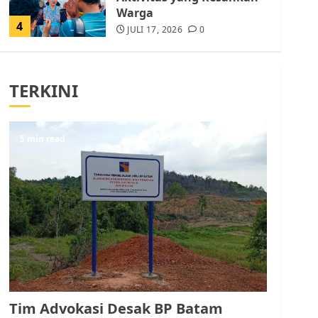
Warga
4
JULI 17, 2026
0
Tim Advokasi Desak BP
Batam Berhenti
TERKINI
Merampas Tanah Warga
Rempang
JULI 15, 2026
0
5
5 min read
Pemko Batam Tegaskan
RT dan RW bukan Petugas
Pendataan dan
Pemungutan Pajak
AGUSTUS 1, 2026
0
1
Kader Pajak jadi
Penghubung Pemerintah
Tim Advokasi Desak BP Batam