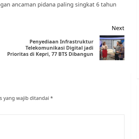
gan ancaman pidana paling singkat 6 tahun
Next
Penyediaan Infrastruktur
Previous
Next
Telekomunikasi Digital jadi
Prioritas di Kepri, 77 BTS Dibangun
post:
post:
s yang wajib ditandai
*