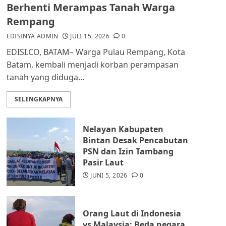
dan Masyarakat di
Berhenti Merampas Tanah Warga
Lingkungan RT/RW
Rempang
AGUSTUS 1, 2026
0
2
EDISINYA ADMIN
JULI 15, 2026
0
EDISI.CO, BATAM– Warga Pulau Rempang, Kota
Datangi Pemko Batam,
Batam, kembali menjadi korban perampasan
Warga Rempang Protes
tanah yang diduga...
Lahan Mereka Diambil
untuk Sekolah Rakyat
SELENGKAPNYA
JULI 21, 2026
0
3
Nelayan Kabupaten
Warga Rempang Ajukan
Bintan Desak Pencabutan
Audiensi dengan Wali
PSN dan Izin Tambang
Kota Batam, Soroti
Pasir Laut
Aktivitas yang Resahkan
Warga
JUNI 5, 2026
0
4
JULI 17, 2026
0
Orang Laut di Indonesia
Tim Advokasi Desak BP
vs Malaysia: Beda negara,