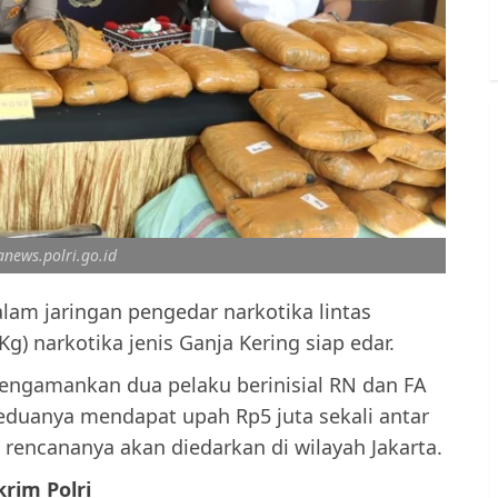
anews.polri.go.id
lam jaringan pengedar narkotika lintas
) narkotika jenis Ganja Kering siap edar.
mengamankan dua pelaku berinisial RN dan FA
Keduanya mendapat upah Rp5 juta sekali antar
rencananya akan diedarkan di wilayah Jakarta.
rim Polri