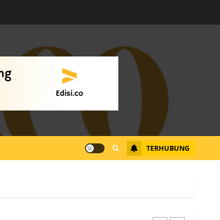
Warga Rempang Ajukan
Audiensi dengan Wali
Kota Batam, Soroti
Aktivitas yang Resahkan
Warga
4
JULI 17, 2026
0
Tim Advokasi Desak BP
Batam Berhenti
Merampas Tanah Warga
Rempang
TERHUBUNG
JULI 15, 2026
0
5
Pemko Batam Tegaskan
RT dan RW bukan Petugas
Pendataan dan
Pemungutan Pajak