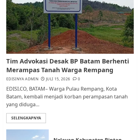
Pemko Batam Tegaskan RT dan
RW bukan Petugas Pendataan
dan Pemungutan Pajak
AGUSTUS 1, 2026
0
1
Kader Pajak jadi Penghubung
Tim Advokasi Desak BP Batam Berhenti
Pemerintah dan Masyarakat di
Merampas Tanah Warga Rempang
Lingkungan RT/RW
EDISINYA ADMIN
JULI 15, 2026
0
AGUSTUS 1, 2026
0
2
EDISI.CO, BATAM– Warga Pulau Rempang, Kota
Batam, kembali menjadi korban perampasan tanah
yang diduga...
Datangi Pemko Batam, Warga
Rempang Protes Lahan Mereka
SELENGKAPNYA
Diambil untuk Sekolah Rakyat
JULI 21, 2026
0
3
Nelayan Kabupaten Bintan