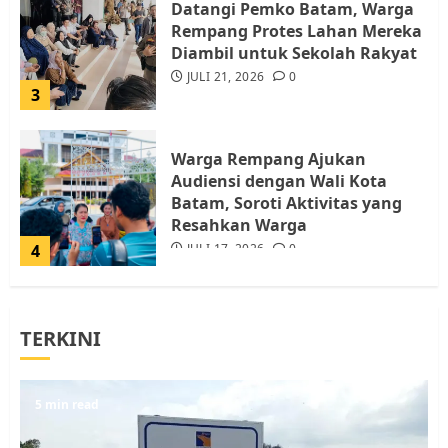
Datangi Pemko Batam, Warga
Rempang Protes Lahan Mereka
Diambil untuk Sekolah Rakyat
JULI 21, 2026
0
3
Warga Rempang Ajukan
Audiensi dengan Wali Kota
Batam, Soroti Aktivitas yang
Resahkan Warga
4
JULI 17, 2026
0
Tim Advokasi Desak BP Batam
TERKINI
Berhenti Merampas Tanah
Warga Rempang
JULI 15, 2026
0
5
5 min read