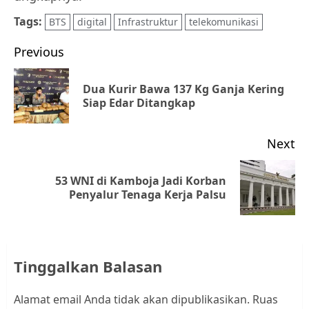
Tags:
BTS
digital
Infrastruktur
telekomunikasi
Post
Previous
navigation
Dua Kurir Bawa 137 Kg Ganja Kering
Pr
Siap Edar Ditangkap
po
Next
53 WNI di Kamboja Jadi Korban
Next
Penyalur Tenaga Kerja Palsu
post:
Tinggalkan Balasan
Alamat email Anda tidak akan dipublikasikan.
Ruas