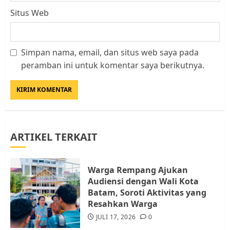
Situs Web
Simpan nama, email, dan situs web saya pada
Datangi Pemko Batam, Warga
peramban ini untuk komentar saya berikutnya.
Rempang Protes Lahan Mereka
Diambil untuk Sekolah Rakyat
JULI 21, 2026
0
3
ARTIKEL TERKAIT
Warga Rempang Ajukan
Audiensi dengan Wali Kota
Batam, Soroti Aktivitas yang
Warga Rempang Ajukan
Resahkan Warga
Audiensi dengan Wali Kota
4
JULI 17, 2026
0
Batam, Soroti Aktivitas yang
Resahkan Warga
JULI 17, 2026
0
Tim Advokasi Desak BP Batam