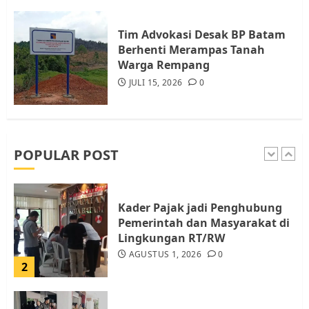
Berhenti Merampas Tanah
Warga Rempang
Tim Advokasi Desak BP Batam
JULI 15, 2026
0
Berhenti Merampas Tanah
5
Warga Rempang
JULI 15, 2026
0
Pemko Batam Tegaskan RT dan
RW bukan Petugas Pendataan
dan Pemungutan Pajak
AGUSTUS 1, 2026
0
POPULAR POST
1
Kader Pajak jadi Penghubung
Pemerintah dan Masyarakat di
Lingkungan RT/RW
AGUSTUS 1, 2026
0
2