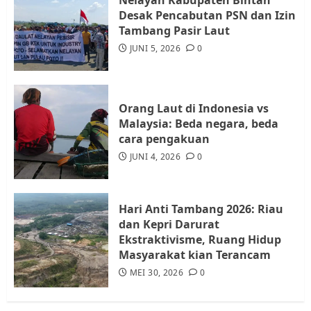
Desak Pencabutan PSN dan Izin
Warga Rempang Ajukan
Tambang Pasir Laut
Audiensi dengan Wali Kota
JUNI 5, 2026
0
Batam, Soroti Aktivitas yang
Resahkan Warga
4
JULI 17, 2026
0
Orang Laut di Indonesia vs
Malaysia: Beda negara, beda
cara pengakuan
Tim Advokasi Desak BP Batam
Berhenti Merampas Tanah
JUNI 4, 2026
0
Warga Rempang
JULI 15, 2026
0
5
Hari Anti Tambang 2026: Riau
dan Kepri Darurat
Ekstraktivisme, Ruang Hidup
Masyarakat kian Terancam
MEI 30, 2026
0