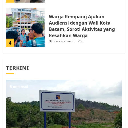
Warga Rempang Ajukan
Audiensi dengan Wali Kota
Batam, Soroti Aktivitas yang
Resahkan Warga
4
JULI 17, 2026
0
Tim Advokasi Desak BP Batam
TERKINI
Berhenti Merampas Tanah
Warga Rempang
JULI 15, 2026
0
5
5 min read
Pemko Batam Tegaskan RT dan
RW bukan Petugas Pendataan
dan Pemungutan Pajak
AGUSTUS 1, 2026
0