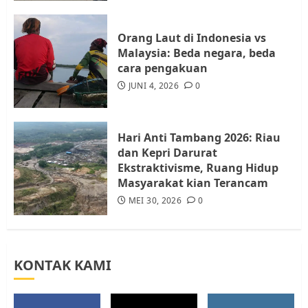
Resahkan Warga
4
JULI 17, 2026
0
Orang Laut di Indonesia vs
Malaysia: Beda negara, beda
cara pengakuan
Tim Advokasi Desak BP Batam
Berhenti Merampas Tanah
JUNI 4, 2026
0
Warga Rempang
JULI 15, 2026
0
5
Hari Anti Tambang 2026: Riau
dan Kepri Darurat
Ekstraktivisme, Ruang Hidup
Masyarakat kian Terancam
MEI 30, 2026
0
KONTAK KAMI