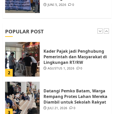
JUNI 5, 2026
0
Pemko Batam Tegaskan RT dan
RW bukan Petugas Pendataan
dan Pemungutan Pajak
AGUSTUS 1, 2026
0
POPULAR POST
1
Kader Pajak jadi Penghubung
Pemerintah dan Masyarakat di
Lingkungan RT/RW
AGUSTUS 1, 2026
0
2
Datangi Pemko Batam, Warga
Rempang Protes Lahan Mereka
Diambil untuk Sekolah Rakyat
JULI 21, 2026
0
3