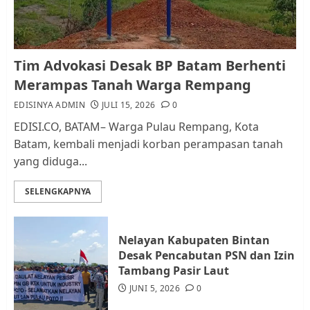
1
Kader Pajak jadi Penghubung
Tim Advokasi Desak BP Batam Berhenti
Pemerintah dan Masyarakat di
Merampas Tanah Warga Rempang
Lingkungan RT/RW
EDISINYA ADMIN
JULI 15, 2026
0
AGUSTUS 1, 2026
0
2
EDISI.CO, BATAM– Warga Pulau Rempang, Kota
Batam, kembali menjadi korban perampasan tanah
yang diduga...
Datangi Pemko Batam, Warga
Rempang Protes Lahan Mereka
SELENGKAPNYA
Diambil untuk Sekolah Rakyat
JULI 21, 2026
0
3
Nelayan Kabupaten Bintan
Desak Pencabutan PSN dan Izin
Warga Rempang Ajukan
Tambang Pasir Laut
Audiensi dengan Wali Kota
JUNI 5, 2026
0
Batam, Soroti Aktivitas yang