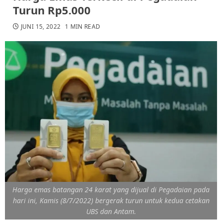
Turun Rp5.000
JUNI 15, 2022
1 MIN READ
Harga emas batangan 24 karat yang dijual di Pegadaian pada
hari ini, Kamis (8/7/2022) bergerak turun untuk kedua cetakan
UBS dan Antam.