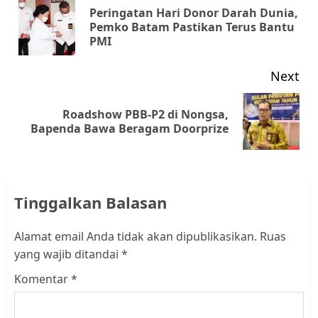
navigation
Peringatan Hari Donor Darah Dunia,
Pr
Pemko Batam Pastikan Terus Bantu
PMI
pos
Next
Roadshow PBB-P2 di Nongsa,
Next
Bapenda Bawa Beragam Doorprize
post:
Tinggalkan Balasan
Alamat email Anda tidak akan dipublikasikan.
Ruas
yang wajib ditandai
*
Komentar
*