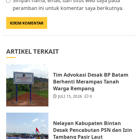
Simpan nama, email, dan situs web saya pada
Datangi Pemko Batam, Warga
peramban ini untuk komentar saya berikutnya.
Rempang Protes Lahan Mereka
Diambil untuk Sekolah Rakyat
JULI 21, 2026
0
3
ARTIKEL TERKAIT
Warga Rempang Ajukan
Audiensi dengan Wali Kota
Batam, Soroti Aktivitas yang
Resahkan Warga
Tim Advokasi Desak BP Batam
Berhenti Merampas Tanah
4
JULI 17, 2026
0
Warga Rempang
JULI 15, 2026
0
Tim Advokasi Desak BP Batam
Berhenti Merampas Tanah
Warga Rempang
Nelayan Kabupaten Bintan
JULI 15, 2026
0
Desak Pencabutan PSN dan Izin
5
Tambang Pasir Laut