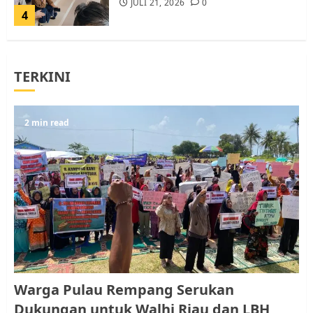
JULI 21, 2026
0
4
Warga Rempang Ajukan
TERKINI
Audiensi dengan Wali Kota
Batam, Soroti Aktivitas yang
Resahkan Warga
5
2 min read
JULI 17, 2026
0
Warga Pulau Rempang Serukan
Dukungan untuk Walhi Riau
dan LBH Pekanbaru
AGUSTUS 9, 2026
0
1
Pemko Batam Tegaskan RT dan
Warga Pulau Rempang Serukan
RW bukan Petugas Pendataan
Dukungan untuk Walhi Riau dan LBH