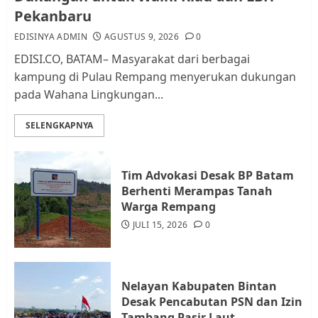
dan Pemungutan Pajak
Pekanbaru
AGUSTUS 1, 2026
0
2
EDISINYA ADMIN
AGUSTUS 9, 2026
0
EDISI.CO, BATAM– Masyarakat dari berbagai
kampung di Pulau Rempang menyerukan dukungan
Kader Pajak jadi Penghubung
pada Wahana Lingkungan...
Pemerintah dan Masyarakat di
Lingkungan RT/RW
SELENGKAPNYA
AGUSTUS 1, 2026
0
3
Tim Advokasi Desak BP Batam
Datangi Pemko Batam, Warga
Berhenti Merampas Tanah
Rempang Protes Lahan Mereka
Warga Rempang
Diambil untuk Sekolah Rakyat
JULI 15, 2026
0
JULI 21, 2026
0
4
Nelayan Kabupaten Bintan
Warga Rempang Ajukan
Desak Pencabutan PSN dan Izin
Audiensi dengan Wali Kota
Tambang Pasir Laut