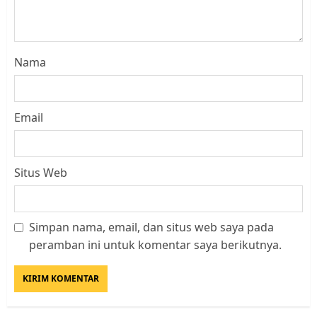
Nama
Email
Situs Web
Simpan nama, email, dan situs web saya pada
Kader Pajak jadi Penghubung
peramban ini untuk komentar saya berikutnya.
Pemerintah dan Masyarakat di
Lingkungan RT/RW
AGUSTUS 1, 2026
0
3