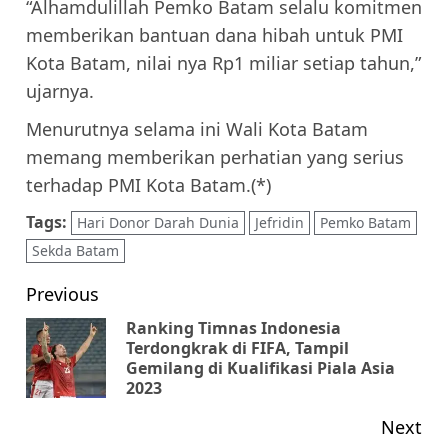
“Alhamdulillah Pemko Batam selalu komitmen
memberikan bantuan dana hibah untuk PMI
Kota Batam, nilai nya Rp1 miliar setiap tahun,”
ujarnya.
Menurutnya selama ini Wali Kota Batam
memang memberikan perhatian yang serius
terhadap PMI Kota Batam.(*)
Tags:
Hari Donor Darah Dunia
Jefridin
Pemko Batam
Sekda Batam
Post
Previous
navigation
Ranking Timnas Indonesia
Terdongkrak di FIFA, Tampil
Pr
Gemilang di Kualifikasi Piala Asia
pos
2023
Next