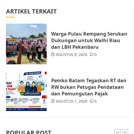
ARTIKEL TERKAIT
Datangi Pemko Batam, Warga
Rempang Protes Lahan Mereka
Diambil untuk Sekolah Rakyat
Warga Pulau Rempang Serukan
JULI 21, 2026
0
Dukungan untuk Walhi Riau
4
dan LBH Pekanbaru
AGUSTUS 9, 2026
0
Warga Rempang Ajukan
Audiensi dengan Wali Kota
Batam, Soroti Aktivitas yang
Resahkan Warga
Pemko Batam Tegaskan RT dan
RW bukan Petugas Pendataan
5
JULI 17, 2026
0
dan Pemungutan Pajak
AGUSTUS 1, 2026
0
Warga Pulau Rempang Serukan
Dukungan untuk Walhi Riau
dan LBH Pekanbaru
AGUSTUS 9, 2026
0
POPULAR POST