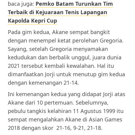
baca juga:
Pemko Batam Turunkan Tim
Terbaik di Kejuaraan Tenis Lapangan
Kapolda Kepri Cup
Pada gim kedua, Akane sempat bangkit
dengan menempel ketat perolehan Gregoria.
Sayang, setelah Gregoria menyamakan
kedudukan dan berbalik unggul, juara dunia
2021 tersebut kembali kewalahan. Hal itu
dimanfaatkan Jorji untuk menutup gim kedua
dengan kemenangan 21-14.
Ini kemenangan kedua yang didapat Jorji atas
Akane dari 10 pertemuan. Sebelumnya,
pebulu tangkis kelahiran 11 Agustus 1999 itu
sempat mengalahkan Akane di Asian Games
2018 dengan skor 21-16, 9-21, 21-18.