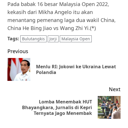
Pada babak 16 besar Malaysia Open 2022,
kekasih dari Mikha Angelo itu akan
menantang pemenang laga dua wakil China,
China He Bing Jiao vs Wang Zhi Yi.(*)
Tags:
Bulutangkis
Jorji
Malaysia Open
Post
Previous
navigation
Menlu RI: Jokowi ke Ukraina Lewat
Pr
Polandia
pos
Next
Lomba Menembak HUT
Next
Bhayangkara, Jurnalis di Kepri
Ternyata Jago Menembak
post: