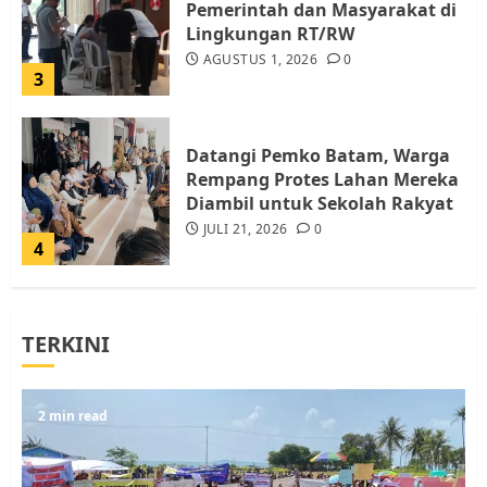
Pemerintah dan Masyarakat di
Lingkungan RT/RW
AGUSTUS 1, 2026
0
3
Datangi Pemko Batam, Warga
Rempang Protes Lahan Mereka
Diambil untuk Sekolah Rakyat
JULI 21, 2026
0
4
Warga Rempang Ajukan
TERKINI
Audiensi dengan Wali Kota
Batam, Soroti Aktivitas yang
Resahkan Warga
5
2 min read
JULI 17, 2026
0