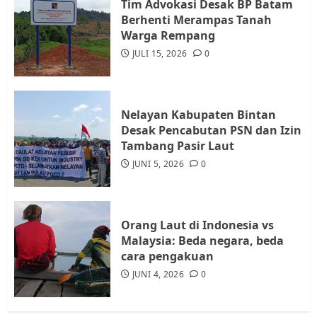
Tim Advokasi Desak BP Batam
Datangi Pemko Batam, Warga
Berhenti Merampas Tanah
Rempang Protes Lahan Mereka
Warga Rempang
Diambil untuk Sekolah Rakyat
JULI 15, 2026
0
JULI 21, 2026
0
4
Nelayan Kabupaten Bintan
Warga Rempang Ajukan
Desak Pencabutan PSN dan Izin
Audiensi dengan Wali Kota
Tambang Pasir Laut
Batam, Soroti Aktivitas yang
JUNI 5, 2026
0
Resahkan Warga
5
JULI 17, 2026
0
Orang Laut di Indonesia vs
Malaysia: Beda negara, beda
cara pengakuan
JUNI 4, 2026
0