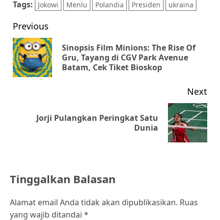
Tags:
Jokowi
Menlu
Polandia
Presiden
ukraina
Post
Previous
navigation
Sinopsis Film Minions: The Rise Of
Pr
Gru, Tayang di CGV Park Avenue
Batam, Cek Tiket Bioskop
pos
Next
Jorji Pulangkan Peringkat Satu
Next
Dunia
post:
Tinggalkan Balasan
Alamat email Anda tidak akan dipublikasikan.
Ruas
yang wajib ditandai
*