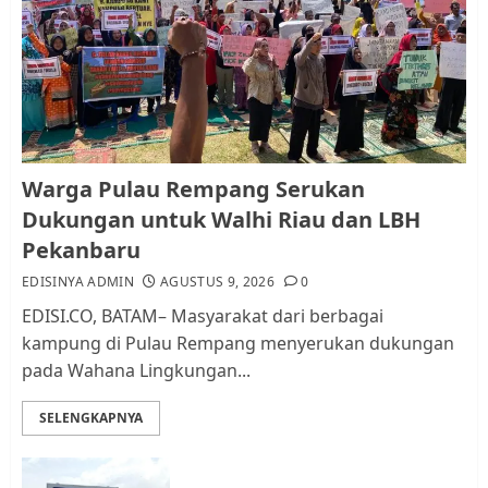
Warga Pulau Rempang Serukan
Dukungan untuk Walhi Riau
dan LBH Pekanbaru
AGUSTUS 9, 2026
0
1
Pemko Batam Tegaskan RT dan
Warga Pulau Rempang Serukan
RW bukan Petugas Pendataan
Dukungan untuk Walhi Riau dan LBH
dan Pemungutan Pajak
Pekanbaru
AGUSTUS 1, 2026
0
2
EDISINYA ADMIN
AGUSTUS 9, 2026
0
EDISI.CO, BATAM– Masyarakat dari berbagai
kampung di Pulau Rempang menyerukan dukungan
Kader Pajak jadi Penghubung
pada Wahana Lingkungan...
Pemerintah dan Masyarakat di
Lingkungan RT/RW
SELENGKAPNYA
AGUSTUS 1, 2026
0
3