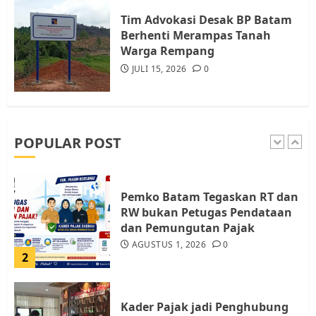
Batam, Soroti Aktivitas yang
Resahkan Warga
Tim Advokasi Desak BP Batam
Berhenti Merampas Tanah
5
JULI 17, 2026
0
Warga Rempang
JULI 15, 2026
0
Warga Pulau Rempang Serukan
Dukungan untuk Walhi Riau
dan LBH Pekanbaru
AGUSTUS 9, 2026
0
POPULAR POST
1
Pemko Batam Tegaskan RT dan
RW bukan Petugas Pendataan
dan Pemungutan Pajak
AGUSTUS 1, 2026
0
2
Kader Pajak jadi Penghubung