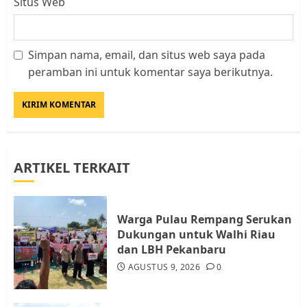
Situs Web
Simpan nama, email, dan situs web saya pada
Kader Pajak jadi Penghubung
peramban ini untuk komentar saya berikutnya.
Pemerintah dan Masyarakat di
Lingkungan RT/RW
AGUSTUS 1, 2026
0
3
ARTIKEL TERKAIT
Datangi Pemko Batam, Warga
Rempang Protes Lahan Mereka
Diambil untuk Sekolah Rakyat
Warga Pulau Rempang Serukan
JULI 21, 2026
0
Dukungan untuk Walhi Riau
4
dan LBH Pekanbaru
AGUSTUS 9, 2026
0
Warga Rempang Ajukan
Audiensi dengan Wali Kota