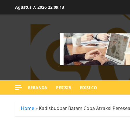
Skip
Agustus 7, 2026
22:09:15
to
content
BERANDA
PESISIR
EDISI.CO
Home
»
Kadisbudpar Batam Coba Atraksi Peres