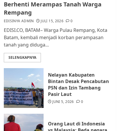
dan Masyarakat di
Berhenti Merampas Tanah Warga
Lingkungan RT/RW
Rempang
AGUSTUS 1, 2026
0
2
EDISINYA ADMIN
JULI 15, 2026
0
EDISI.CO, BATAM– Warga Pulau Rempang, Kota
Datangi Pemko Batam,
Batam, kembali menjadi korban perampasan
Warga Rempang Protes
tanah yang diduga...
Lahan Mereka Diambil
untuk Sekolah Rakyat
SELENGKAPNYA
JULI 21, 2026
0
3
Nelayan Kabupaten
Warga Rempang Ajukan
Bintan Desak Pencabutan
Audiensi dengan Wali
PSN dan Izin Tambang
Kota Batam, Soroti
Pasir Laut
Aktivitas yang Resahkan
Warga
JUNI 5, 2026
0
4
JULI 17, 2026
0
Orang Laut di Indonesia
Tim Advokasi Desak BP
vs Malaysia: Beda negara,