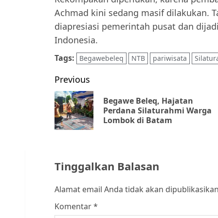
Achmad kini sedang masif dilakukan. T
diapresiasi pemerintah pusat dan dijad
Indonesia.
Tags:
Begawebeleq
NTB
pariwisata
Silatu
Post
Previous
navigation
Begawe Beleq, Hajatan
Perdana Silaturahmi Warga
Lombok di Batam
Tinggalkan Balasan
Alamat email Anda tidak akan dipublikasikan
Komentar
*