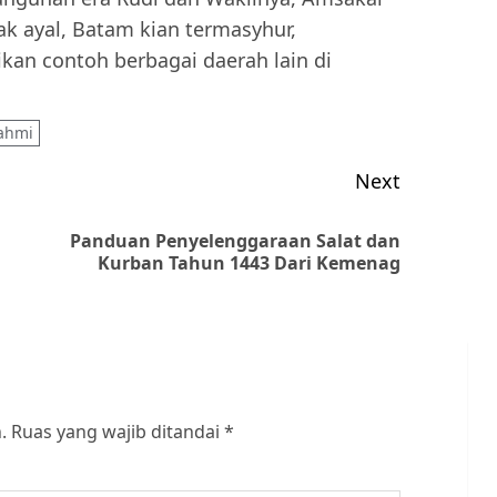
ak ayal, Batam kian termasyhur,
ikan contoh berbagai daerah lain di
rahmi
Next
Panduan Penyelenggaraan Salat dan
Previous
Next
Kurban Tahun 1443 Dari Kemenag
post:
post:
.
Ruas yang wajib ditandai
*