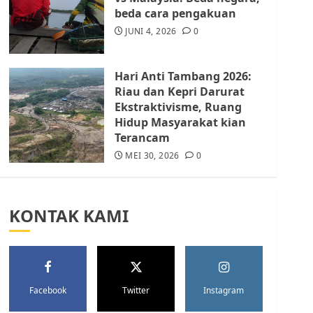
Batam Berhenti
beda cara pengakuan
Merampas Tanah Warga
Rempang
JUNI 4, 2026
0
JULI 15, 2026
0
5
Hari Anti Tambang 2026:
Riau dan Kepri Darurat
Ekstraktivisme, Ruang
Hidup Masyarakat kian
Terancam
MEI 30, 2026
0
KONTAK KAMI
Facebook
Twitter
Instagram