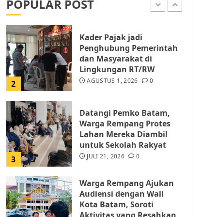
POPULAR POST
AGUSTUS 1, 2026
0
1
Kader Pajak jadi
Penghubung Pemerintah
dan Masyarakat di
Lingkungan RT/RW
AGUSTUS 1, 2026
0
2
Datangi Pemko Batam,
Warga Rempang Protes
Lahan Mereka Diambil
untuk Sekolah Rakyat
JULI 21, 2026
0
3
Warga Rempang Ajukan
Audiensi dengan Wali
Kota Batam, Soroti
Aktivitas yang Resahkan