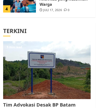
Warga
4
JULI 17, 2026
0
Tim Advokasi Desak BP
Batam Berhenti
TERKINI
Merampas Tanah Warga
Rempang
JULI 15, 2026
0
5
5 min read
Pemko Batam Tegaskan
RT dan RW bukan Petugas
Pendataan dan
Pemungutan Pajak
AGUSTUS 1, 2026
0
1
Kader Pajak jadi
Penghubung Pemerintah
Tim Advokasi Desak BP Batam