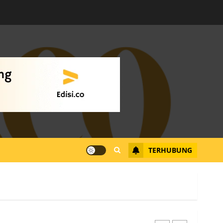
Warga Rempang Ajukan
Audiensi dengan Wali
Kota Batam, Soroti
Aktivitas yang Resahkan
Warga
4
JULI 17, 2026
0
Tim Advokasi Desak BP
Batam Berhenti
Merampas Tanah Warga
Rempang
TERHUBUNG
JULI 15, 2026
0
5
Pemko Batam Tegaskan
RT dan RW bukan Petugas
Pendataan dan
Pemungutan Pajak