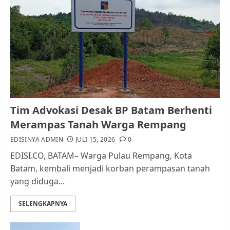
Pemko Batam Tegaskan RT dan
RW bukan Petugas Pendataan
dan Pemungutan Pajak
AGUSTUS 1, 2026
0
1
Kader Pajak jadi Penghubung
Tim Advokasi Desak BP Batam Berhenti
Pemerintah dan Masyarakat di
Merampas Tanah Warga Rempang
Lingkungan RT/RW
EDISINYA ADMIN
JULI 15, 2026
0
AGUSTUS 1, 2026
0
2
EDISI.CO, BATAM– Warga Pulau Rempang, Kota
Batam, kembali menjadi korban perampasan tanah
yang diduga...
Datangi Pemko Batam, Warga
Rempang Protes Lahan Mereka
SELENGKAPNYA
Diambil untuk Sekolah Rakyat
JULI 21, 2026
0
3