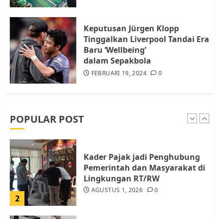
Tim Advokasi Desak BP Batam
Berhenti Merampas Tanah
Warga Rempang
Keputusan Jürgen Klopp
JULI 15, 2026
0
Tinggalkan Liverpool Tandai Era
5
Baru ‘Wellbeing’
dalam Sepakbola
FEBRUARI 19, 2024
0
Pemko Batam Tegaskan RT dan
RW bukan Petugas Pendataan
dan Pemungutan Pajak
AGUSTUS 1, 2026
0
POPULAR POST
1
Kader Pajak jadi Penghubung
Pemerintah dan Masyarakat di
Lingkungan RT/RW
AGUSTUS 1, 2026
0
2