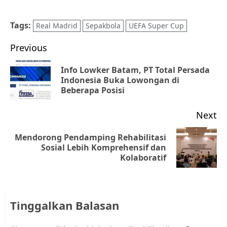
Tags:
Real Madrid
Sepakbola
UEFA Super Cup
Post
Previous
navigation
Info Lowker Batam, PT Total Persada
Pr
Indonesia Buka Lowongan di
Beberapa Posisi
po
Next
Mendorong Pendamping Rehabilitasi
Next
Sosial Lebih Komprehensif dan
Kolaboratif
post:
Tinggalkan Balasan