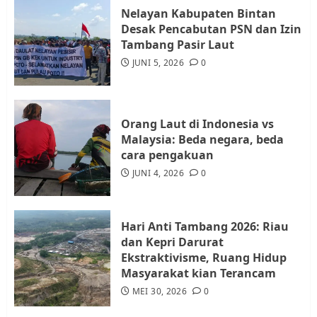
Nelayan Kabupaten Bintan
Desak Pencabutan PSN dan Izin
Warga Rempang Ajukan
Tambang Pasir Laut
Audiensi dengan Wali Kota
JUNI 5, 2026
0
Batam, Soroti Aktivitas yang
Resahkan Warga
4
JULI 17, 2026
0
Orang Laut di Indonesia vs
Malaysia: Beda negara, beda
cara pengakuan
Tim Advokasi Desak BP Batam
Berhenti Merampas Tanah
JUNI 4, 2026
0
Warga Rempang
JULI 15, 2026
0
5
Hari Anti Tambang 2026: Riau
dan Kepri Darurat
Ekstraktivisme, Ruang Hidup
Masyarakat kian Terancam
MEI 30, 2026
0