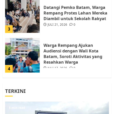
Datangi Pemko Batam, Warga
Rempang Protes Lahan Mereka
Diambil untuk Sekolah Rakyat
JULI 21, 2026
0
3
Warga Rempang Ajukan
Audiensi dengan Wali Kota
Batam, Soroti Aktivitas yang
Resahkan Warga
4
JULI 17, 2026
0
Tim Advokasi Desak BP Batam
TERKINI
Berhenti Merampas Tanah
Warga Rempang
JULI 15, 2026
0
5
5 min read