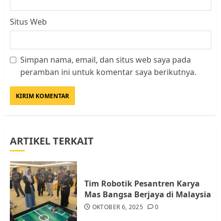
Situs Web
Simpan nama, email, dan situs web saya pada
Datangi Pemko Batam, Warga
peramban ini untuk komentar saya berikutnya.
Rempang Protes Lahan Mereka
Diambil untuk Sekolah Rakyat
JULI 21, 2026
0
3
ARTIKEL TERKAIT
Warga Rempang Ajukan
Audiensi dengan Wali Kota
Batam, Soroti Aktivitas yang
Resahkan Warga
Tim Robotik Pesantren Karya
4
JULI 17, 2026
0
Mas Bangsa Berjaya di Malaysia
OKTOBER 6, 2025
0