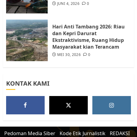
JUNI 4, 2026
0
JULI 15, 2026
0
5
Hari Anti Tambang 2026: Riau
dan Kepri Darurat
Ekstraktivisme, Ruang Hidup
Masyarakat kian Terancam
MEI 30, 2026
0
KONTAK KAMI
Pedoman Media Siber
Kode Etik Jurnalistik
REDAKSI