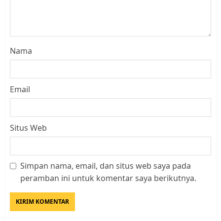
Nama
Email
Situs Web
Datangi Pemko Batam, Warga
Rempang Protes Lahan Mereka
Simpan nama, email, dan situs web saya pada
Diambil untuk Sekolah Rakyat
peramban ini untuk komentar saya berikutnya.
JULI 21, 2026
0
3