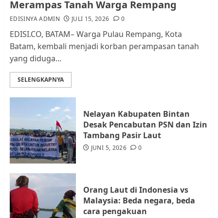
Merampas Tanah Warga Rempang
2
EDISINYA ADMIN
JULI 15, 2026
0
EDISI.CO, BATAM– Warga Pulau Rempang, Kota
Datangi Pemko Batam, Warga
Batam, kembali menjadi korban perampasan tanah
Rempang Protes Lahan Mereka
yang diduga...
Diambil untuk Sekolah Rakyat
JULI 21, 2026
0
SELENGKAPNYA
3
Warga Rempang Ajukan
Nelayan Kabupaten Bintan
Audiensi dengan Wali Kota
Desak Pencabutan PSN dan Izin
Batam, Soroti Aktivitas yang
Tambang Pasir Laut
Resahkan Warga
JUNI 5, 2026
0
4
JULI 17, 2026
0
Orang Laut di Indonesia vs
Tim Advokasi Desak BP Batam
Malaysia: Beda negara, beda
Berhenti Merampas Tanah
cara pengakuan
Warga Rempang