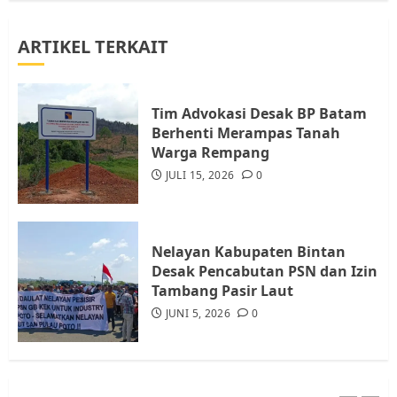
Warga Rempang Ajukan
Audiensi dengan Wali Kota
ARTIKEL TERKAIT
Batam, Soroti Aktivitas yang
Resahkan Warga
4
JULI 17, 2026
0
Tim Advokasi Desak BP Batam
Berhenti Merampas Tanah
Warga Rempang
Tim Advokasi Desak BP Batam
Berhenti Merampas Tanah
JULI 15, 2026
0
Warga Rempang
JULI 15, 2026
0
5
Nelayan Kabupaten Bintan
Desak Pencabutan PSN dan Izin
Tambang Pasir Laut
Pemko Batam Tegaskan RT dan
RW bukan Petugas Pendataan
JUNI 5, 2026
0
dan Pemungutan Pajak
AGUSTUS 1, 2026
0
1