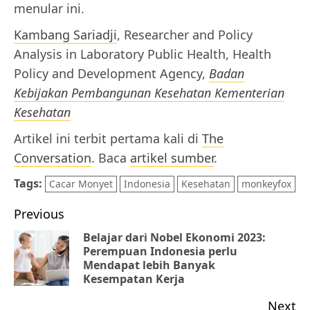
menular ini.
Kambang Sariadji
, Researcher and Policy
Analysis in Laboratory Public Health, Health
Policy and Development Agency,
Badan
Kebijakan Pembangunan Kesehatan Kementerian
Kesehatan
Artikel ini terbit pertama kali di
The
Conversation
. Baca
artikel sumber
.
Tags:
Cacar Monyet
Indonesia
Kesehatan
monkeyfox
Post
Previous
navigation
Belajar dari Nobel Ekonomi 2023:
Perempuan Indonesia perlu
Pr
Mendapat lebih Banyak
po
Kesempatan Kerja
Next