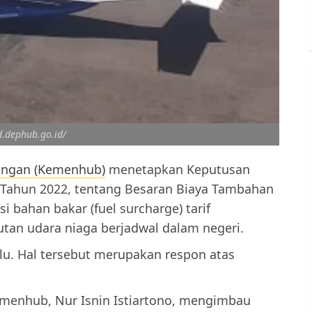
d.dephub.go.id/
ungan (Kemenhub)
menetapkan Keputusan
Tahun 2022, tentang Besaran Biaya Tambahan
i bahan bakar (fuel surcharge) tarif
an udara niaga berjadwal dalam negeri.
alu. Hal tersebut merupakan respon atas
emenhub, Nur Isnin Istiartono, mengimbau