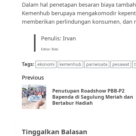
Dalam hal penetapan besaran biaya tambah
Kemenhub berupaya mengakomodir kepenti
memberikan perlindungan konsumen, dan m
Penulis: Irvan
Editor: Bobi
Tags:
ekonomi
kemenhub
pariwisata
pesawat
t
Post
Previous
navigation
Penutupan Roadshow PBB-P2
Bapenda di Sagulung Meriah dan
Bertabur Hadiah
Tinggalkan Balasan