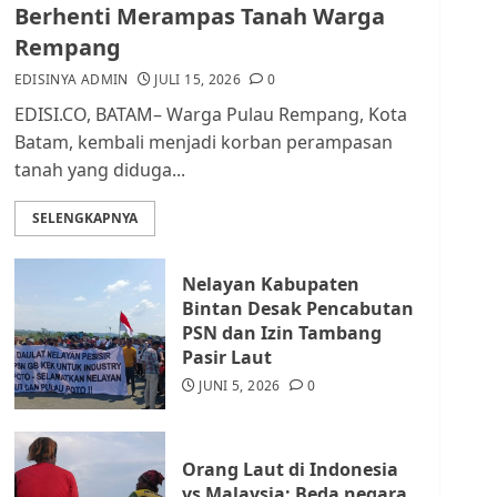
dan Masyarakat di
Berhenti Merampas Tanah Warga
Lingkungan RT/RW
Rempang
AGUSTUS 1, 2026
0
2
EDISINYA ADMIN
JULI 15, 2026
0
EDISI.CO, BATAM– Warga Pulau Rempang, Kota
Datangi Pemko Batam,
Batam, kembali menjadi korban perampasan
Warga Rempang Protes
tanah yang diduga...
Lahan Mereka Diambil
untuk Sekolah Rakyat
SELENGKAPNYA
JULI 21, 2026
0
3
Nelayan Kabupaten
Warga Rempang Ajukan
Bintan Desak Pencabutan
Audiensi dengan Wali
PSN dan Izin Tambang
Kota Batam, Soroti
Pasir Laut
Aktivitas yang Resahkan
Warga
JUNI 5, 2026
0
4
JULI 17, 2026
0
Orang Laut di Indonesia
Tim Advokasi Desak BP
vs Malaysia: Beda negara,