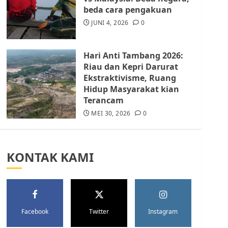
Batam Berhenti
beda cara pengakuan
Merampas Tanah Warga
Rempang
JUNI 4, 2026
0
JULI 15, 2026
0
5
Hari Anti Tambang 2026:
Riau dan Kepri Darurat
Ekstraktivisme, Ruang
Hidup Masyarakat kian
Terancam
MEI 30, 2026
0
KONTAK KAMI
Facebook
Twitter
Instagram