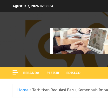
Skip
Agustus 7, 2026
02:08:55
to
content
BERANDA
PESISIR
EDISI.CO
Home
»
Terbitkan Regulasi Baru, Kemenhub Imb