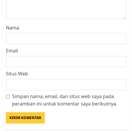
Nama
Email
Situs Web
Simpan nama, email, dan situs web saya pada
Kader Pajak jadi Penghubung
peramban ini untuk komentar saya berikutnya.
Pemerintah dan Masyarakat di
Lingkungan RT/RW
AGUSTUS 1, 2026
0
3