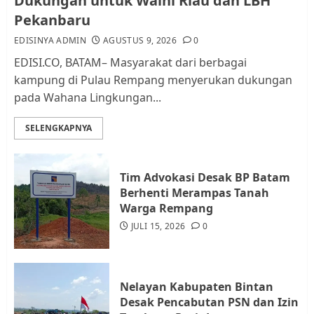
Dukungan untuk Walhi Riau dan LBH
dan Pemungutan Pajak
Pekanbaru
AGUSTUS 1, 2026
0
2
EDISINYA ADMIN
AGUSTUS 9, 2026
0
EDISI.CO, BATAM– Masyarakat dari berbagai
kampung di Pulau Rempang menyerukan dukungan
Kader Pajak jadi Penghubung
pada Wahana Lingkungan...
Pemerintah dan Masyarakat di
Lingkungan RT/RW
SELENGKAPNYA
AGUSTUS 1, 2026
0
3
Tim Advokasi Desak BP Batam
Datangi Pemko Batam, Warga
Berhenti Merampas Tanah
Rempang Protes Lahan Mereka
Warga Rempang
Diambil untuk Sekolah Rakyat
JULI 15, 2026
0
JULI 21, 2026
0
4
Nelayan Kabupaten Bintan
Warga Rempang Ajukan
Desak Pencabutan PSN dan Izin
Audiensi dengan Wali Kota