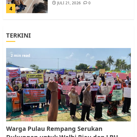
JULI 21, 2026
0
4
Warga Rempang Ajukan
TERKINI
Audiensi dengan Wali Kota
Batam, Soroti Aktivitas yang
Resahkan Warga
5
2 min read
JULI 17, 2026
0
Warga Pulau Rempang Serukan
Dukungan untuk Walhi Riau
dan LBH Pekanbaru
AGUSTUS 9, 2026
0
1
Pemko Batam Tegaskan RT dan
Warga Pulau Rempang Serukan
RW bukan Petugas Pendataan