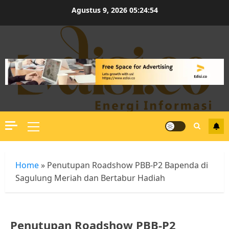
Skip
Agustus 9, 2026
05:24:55
to
content
Primary
Menu
Home
»
Penutupan Roadshow PBB-P2 Bapenda di
Sagulung Meriah dan Bertabur Hadiah
Penutupan Roadshow PBB-P2