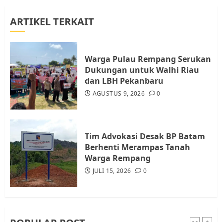
ARTIKEL TERKAIT
Datangi Pemko Batam, Warga
Rempang Protes Lahan Mereka
Diambil untuk Sekolah Rakyat
Warga Pulau Rempang Serukan
JULI 21, 2026
0
Dukungan untuk Walhi Riau
4
dan LBH Pekanbaru
AGUSTUS 9, 2026
0
Warga Rempang Ajukan
Audiensi dengan Wali Kota
Batam, Soroti Aktivitas yang
Resahkan Warga
Tim Advokasi Desak BP Batam
Berhenti Merampas Tanah
5
JULI 17, 2026
0
Warga Rempang
JULI 15, 2026
0
Warga Pulau Rempang Serukan
Dukungan untuk Walhi Riau
dan LBH Pekanbaru
AGUSTUS 9, 2026
0