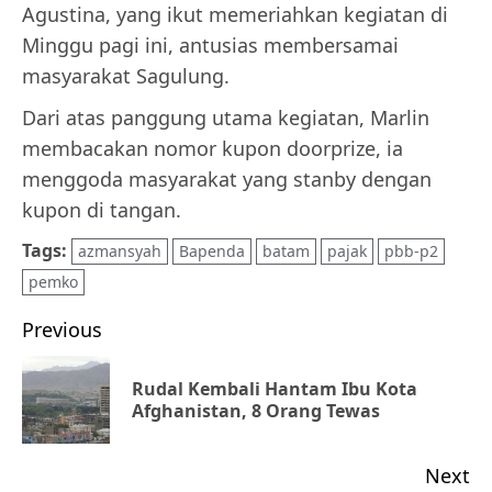
Agustina, yang ikut memeriahkan kegiatan di
Minggu pagi ini, antusias membersamai
masyarakat Sagulung.
Dari atas panggung utama kegiatan, Marlin
membacakan nomor kupon doorprize, ia
menggoda masyarakat yang stanby dengan
kupon di tangan.
Tags:
azmansyah
Bapenda
batam
pajak
pbb-p2
pemko
Post
Previous
navigation
Rudal Kembali Hantam Ibu Kota
Pr
Afghanistan, 8 Orang Tewas
po
Next