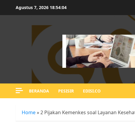
Skip
Agustus 7, 2026
18:54:05
to
content
BERANDA
PESISIR
EDISI.CO
Home
»
2 Pijakan Kemenkes soal Layanan Keseha