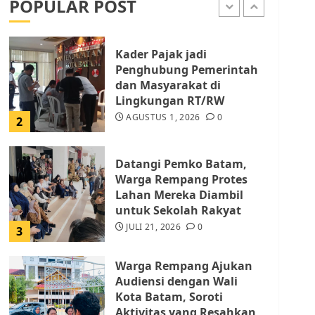
POPULAR POST
AGUSTUS 1, 2026
0
1
Kader Pajak jadi
Penghubung Pemerintah
dan Masyarakat di
Lingkungan RT/RW
AGUSTUS 1, 2026
0
2
Datangi Pemko Batam,
Warga Rempang Protes
Lahan Mereka Diambil
untuk Sekolah Rakyat
JULI 21, 2026
0
3
Warga Rempang Ajukan
Audiensi dengan Wali
Kota Batam, Soroti
Aktivitas yang Resahkan