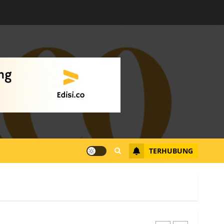
Warga Rempang Ajukan
Audiensi dengan Wali
Kota Batam, Soroti
Aktivitas yang Resahkan
Warga
4
JULI 17, 2026
0
Tim Advokasi Desak BP
Batam Berhenti
Merampas Tanah Warga
Rempang
TERHUBUNG
JULI 15, 2026
0
5
Pemko Batam Tegaskan
RT dan RW bukan Petugas
Pendataan dan
Pemungutan Pajak