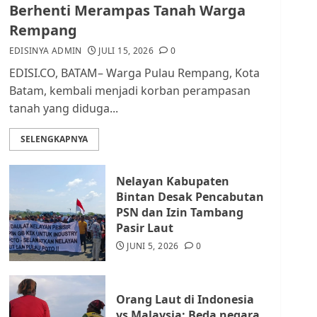
dan Masyarakat di
Berhenti Merampas Tanah Warga
Lingkungan RT/RW
Rempang
AGUSTUS 1, 2026
0
2
EDISINYA ADMIN
JULI 15, 2026
0
EDISI.CO, BATAM– Warga Pulau Rempang, Kota
Datangi Pemko Batam,
Batam, kembali menjadi korban perampasan
Warga Rempang Protes
tanah yang diduga...
Lahan Mereka Diambil
untuk Sekolah Rakyat
SELENGKAPNYA
JULI 21, 2026
0
3
Nelayan Kabupaten
Warga Rempang Ajukan
Bintan Desak Pencabutan
Audiensi dengan Wali
PSN dan Izin Tambang
Kota Batam, Soroti
Pasir Laut
Aktivitas yang Resahkan
Warga
JUNI 5, 2026
0
4
JULI 17, 2026
0
Orang Laut di Indonesia
Tim Advokasi Desak BP
vs Malaysia: Beda negara,