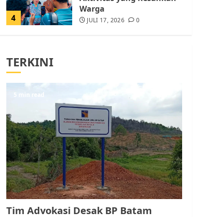
Warga
4
JULI 17, 2026
0
Tim Advokasi Desak BP
Batam Berhenti
TERKINI
Merampas Tanah Warga
Rempang
JULI 15, 2026
0
5
5 min read
Pemko Batam Tegaskan
RT dan RW bukan Petugas
Pendataan dan
Pemungutan Pajak
AGUSTUS 1, 2026
0
1
Kader Pajak jadi
Penghubung Pemerintah
Tim Advokasi Desak BP Batam