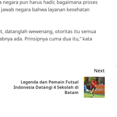
juga negara pun harus hadir, bagaimana proses
g jawab negara bahwa layanan kesehatan
t, datanglah wewenang, otoritas itu semua
nya ada. Prinsipnya cuma dua itu,” kata
Next
Legenda dan Pemain Futsal
Previous
Next
Indonesia Datangi 4 Sekolah di
Batam
post:
post: