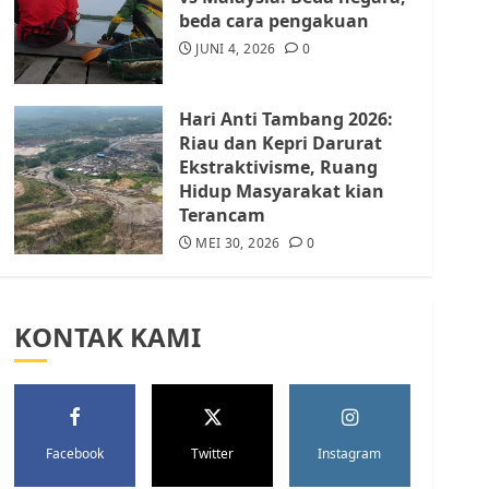
Batam Berhenti
beda cara pengakuan
Merampas Tanah Warga
Rempang
JUNI 4, 2026
0
JULI 15, 2026
0
5
Hari Anti Tambang 2026:
Riau dan Kepri Darurat
Ekstraktivisme, Ruang
Hidup Masyarakat kian
Terancam
MEI 30, 2026
0
KONTAK KAMI
Facebook
Twitter
Instagram